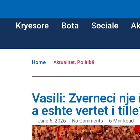
Kryesore
Bota
Sociale
Ak
Home
Aktualitet
,
Politikë
Vasili: Zverneci nj
a eshte vertet i till
June 5, 2026
No Comments
6 Min Read