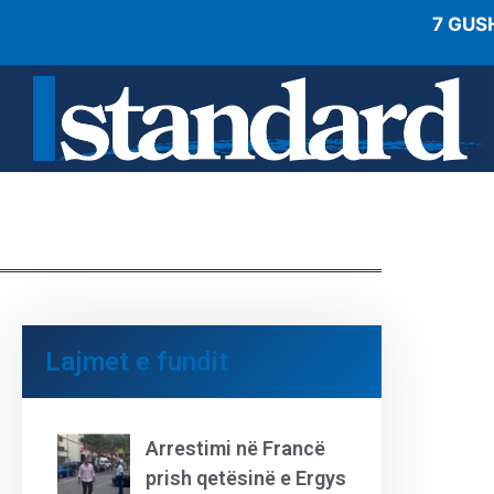
7 GUS
Lajmet e fundit
Arrestimi në Francë
prish qetësinë e Ergys