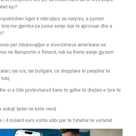
het kjo?
spektohen ligjet e mbrojtjes se natyres, a pyeten
e tela me gjemba pa pasur asnje leje te aprovuar dhe a
it?
mone per mbarevajtjen e investimeve amerikane ne
Free ne Aeroportin e Rinasit, nuk ka thene asnje gjysem
ari, nje rus, nje bullgare, ca shqiptare te panjohur te
 kaq.
si e tille protestuesit kane te gjithe te drejten e tyre te
 askujt tjeter ne kete vend.
i 4 miliard euro eshte alibi per te fshehur te vertetat.