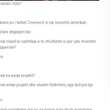
ertet i tille?
ames po i behet Zvernecit si nje investim amerikan.
çfare shpjegon kjo.
nuk mund te vazhdoje e te zhvillohet si per çdo investim
hqiperise?
es.
nuk ka asnje projekt?
k asnje projekt dhe studim fizibiliteti, nga doli pra kjo
n?
snin menjehere ore po sa milion euro do te investojne