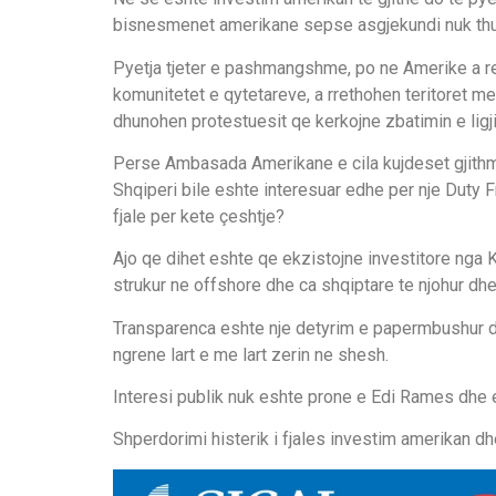
bisnesmenet amerikane sepse asgjekundi nuk thu
Pyetja tjeter e pashmangshme, po ne Amerike a re
komunitetet e qytetareve, a rrethohen teritoret m
dhunohen protestuesit qe kerkojne zbatimin e ligj
Perse Ambasada Amerikane e cila kujdeset gjith
Shqiperi bile eshte interesuar edhe per nje Duty 
fjale per kete çeshtje?
Ajo qe dihet eshte qe ekzistojne investitore nga Kat
strukur ne offshore dhe ca shqiptare te njohur dhe
Transparenca eshte nje detyrim e papermbushur dhe 
ngrene lart e me lart zerin ne shesh.
Interesi publik nuk eshte prone e Edi Rames dhe e
Shperdorimi histerik i fjales investim amerikan dhe 