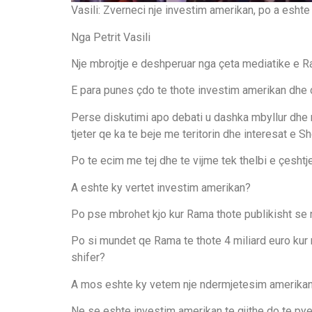
Vasili: Zverneci nje investim amerikan, po a eshte v
Nga Petrit Vasili
Nje mbrojtje e deshperuar nga çeta mediatike e R
E para punes çdo te thote investim amerikan dhe 
Perse diskutimi apo debati u dashka mbyllur dhe 
tjeter qe ka te beje me teritorin dhe interesat e S
Po te ecim me tej dhe te vijme tek thelbi e çeshtj
A eshte ky vertet investim amerikan?
Po pse mbrohet kjo kur Rama thote publikisht se 
Po si mundet qe Rama te thote 4 miliard euro kur nu
shifer?
A mos eshte ky vetem nje ndermjetesim amerika
Ne se eshte investim amerikan te gjithe do te pye