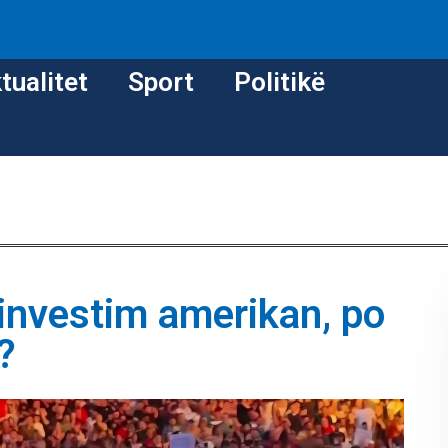
tualitet
Sport
Politikë
e investim amerikan, po
e?