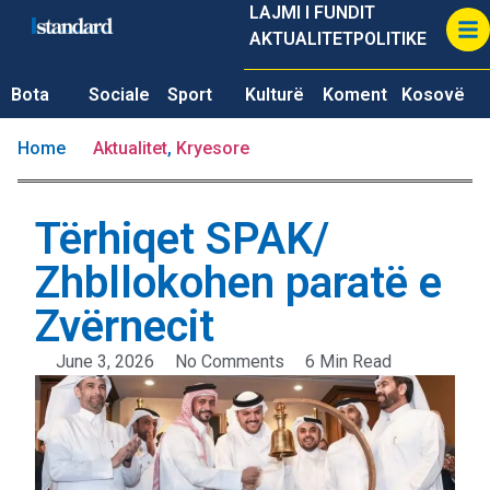
LAJMI I FUNDIT
AKTUALITET
POLITIKE
Bota
Sociale
Sport
Kulturë
Koment
Kosovë
Home
Aktualitet
,
Kryesore
Tërhiqet SPAK/
Zhbllokohen paratë e
Zvërnecit
June 3, 2026
No Comments
6 Min Read