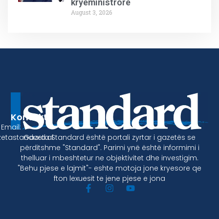
kryeministrore
August 3, 2026
Kontakt
Email:
Gazeta Standard është portali zyrtar i gazetës se
etastandard.al
përditshme "Standard". Parimi ynë është informimi i
thelluar i mbeshtetur ne objektivitet dhe investigim.
"Behu pjese e lajmit"- eshte motoja jone kryesore qe
fton lexuesit te jene pjese e jona