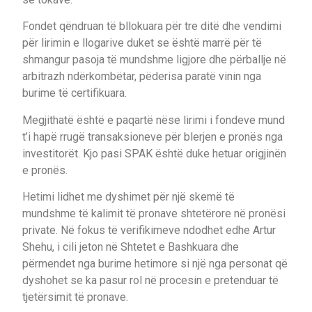
Fondet qëndruan të bllokuara për tre ditë dhe vendimi
për lirimin e llogarive duket se është marrë për të
shmangur pasoja të mundshme ligjore dhe përballje në
arbitrazh ndërkombëtar, pëderisa paratë vinin nga
burime të certifikuara.
Megjithatë është e paqartë nëse lirimi i fondeve mund
t’i hapë rrugë transaksioneve për blerjen e pronës nga
investitorët. Kjo pasi SPAK është duke hetuar origjinën
e pronës.
Hetimi lidhet me dyshimet për një skemë të
mundshme të kalimit të pronave shtetërore në pronësi
private. Në fokus të verifikimeve ndodhet edhe Artur
Shehu, i cili jeton në Shtetet e Bashkuara dhe
përmendet nga burime hetimore si një nga personat që
dyshohet se ka pasur rol në procesin e pretenduar të
tjetërsimit të pronave.