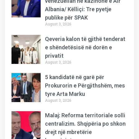
venezuelian në kazinonë e Air
Albania/ Këlliçi: Tre pyetje
publike për SPAK
August 3, 2026
Qeveria kalon të gjithë tenderat
e shëndetësisë në dorën e
privatit
August 3, 2026
5 kandidatë në garë për
Prokurorin e Përgjithshëm, mes
tyre Arta Marku
August 3, 2026
Malaj: Reforma territoriale solli
centralizim. Shqipëria po shkon
drejt një mbretërie