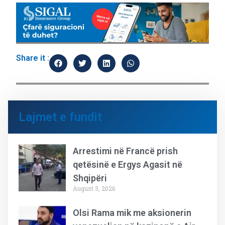
Share it :
Lajmet e fundit
Arrestimi në Francë prish
qetësinë e Ergys Agasit në
Shqipëri
August 3, 2026
Olsi Rama mik me aksionerin