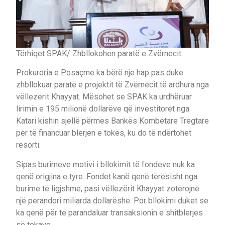
Tërhiqet SPAK/ Zhbllokohen paratë e Zvërnecit
Prokuroria e Posaçme ka bërë nje hap pas duke
zhbllokuar paratë e projektit të Zvërnecit të ardhura nga
vëllezërit Khayyat. Mësohet se SPAK ka urdhëruar
lirimin e 195 milionë dollarëve që investitorët nga
Katari kishin sjellë përmes Bankës Kombëtare Tregtare
për të financuar blerjen e tokës, ku do të ndërtohet
resorti.
Sipas burimeve motivi i bllokimit të fondeve nuk ka
qenë origjina e tyre. Fondet kanë qenë tërësisht nga
burime të ligjshme, pasi vëllezërit Khayyat zotërojnë
një perandori miliarda dollarëshe. Por bllokimi duket se
ka qenë për të parandaluar transaksionin e shitblerjes
së tokave.