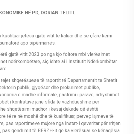
KONOMIKE NË PD, DORIAN TELITI:
kushtuar jetesa gjatë vitit të kaluar dhe se çfarë kemi
onsumatorë apo sipërmarrës.
 gjatë vitit 2023 po nga kjo foltore mbi vlerësimet
net ndërkombëtare, siç ishte ai i Institutit Ndërkombëtar
arë.
 tejet shqetësuese të raportit të Departamentit te Shtetit
ektorin publik, gjyqësor dhe prokurimet publike,
onomia e madhe informale, pastrimi i parave, ndryshimet
dobët i kontratave janë sfida të vazhdueshme për
edhe shqetësimi madhor i kësaj dekade që është
e të re në moshë dhe të kualifikuar, përveç lajmeve të
are, pas raportimeve mujore nga Instat-i qeveritar për rritjen
 pas qëndrimit të BERZH-it që ka vlerësuar se kënaqësia