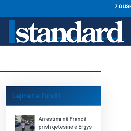
7 GUS
Lajmet e fundit
Arrestimi në Francë
prish qetësinë e Ergys