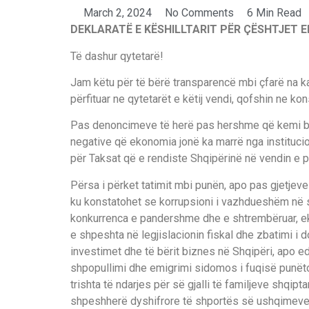
March 2, 2024
No Comments
6 Min Read
DEKLARATË E KËSHILLTARIT PËR ÇËSHTJET E
Të dashur qytetarë!
Jam këtu për të bërë transparencë mbi çfarë na ka 
përfituar ne qytetarët e këtij vendi, qofshin ne k
Pas denoncimeve të herë pas hershme që kemi bërë
negative që ekonomia jonë ka marrë nga institucio
për Taksat që e rendiste Shqipërinë në vendin e p
Përsa i përket tatimit mbi punën, apo pas gjetjeve
ku konstatohet se korrupsioni i vazhdueshëm në s
konkurrenca e pandershme dhe e shtrembëruar, ek
e shpeshta në legjislacionin fiskal dhe zbatimi i 
investimet dhe të bërit biznes në Shqipëri, apo 
shpopullimi dhe emigrimi sidomos i fuqisë punëtor
trishta të ndarjes për së gjalli të familjeve shqipt
shpeshherë dyshifrore të shportës së ushqimeve,