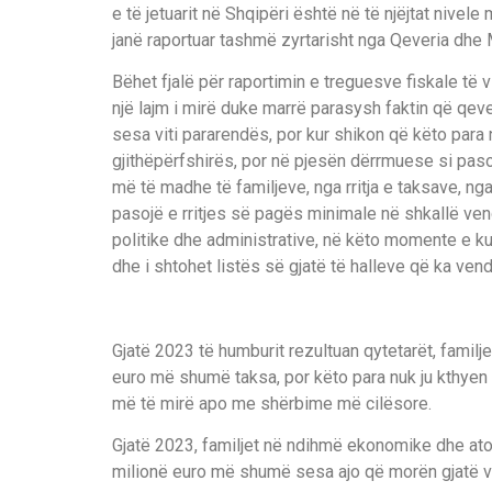
e të jetuarit në Shqipëri është në të njëjtat nivele
janë raportuar tashmë zyrtarisht nga Qeveria dhe 
Bëhet fjalë për raportimin e treguesve fiskale të v
një lajm i mirë duke marrë parasysh faktin që qev
sesa viti pararendës, por kur shikon që këto para
gjithëpërfshirës, por në pjesën dërrmuese si pas
më të madhe të familjeve, nga rritja e taksave, nga
pasojë e rritjes së pagës minimale në shkallë ven
politike dhe administrative, në këto momente e ku
dhe i shtohet listës së gjatë të halleve që ka vend
Gjatë 2023 të humburit rezultuan qytetarët, familj
euro më shumë taksa, por këto para nuk ju kthyen 
më të mirë apo me shërbime më cilësore.
Gjatë 2023, familjet në ndihmë ekonomike dhe ato
milionë euro më shumë sesa ajo që morën gjatë vi