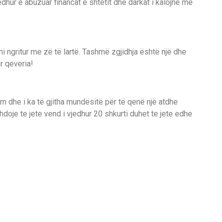
edhur e abuzuar financat e shtetit dhe darkat i kalojnë me
mi ngritur me zë të lartë. Tashmë zgjidhja është një dhe
r qeveria!
m dhe i ka të gjitha mundësitë për të qenë një atdhe
zhdoje te jete vend i vjedhur 20 shkurti duhet te jete edhe