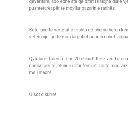
qeveritare, apo edhe ata që ditët i kalojnë duke vj
pushtetarët për të mbyllur pazarin e radhës.
Këto janë të vërtetat e trishta që shumë herë i ke
vetëm një: qe te mos largohet populli duhet largua
Qytetarët folën fort në 20 shkurt! Këtë vend e dua
normal për të jetuar e rritur fëmijët. Qe te mos va
me i madh!
O sot o kurrë!