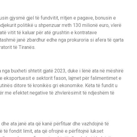
in gjysmë gjel të fundvitit, rritjen e pagave, bonusin e
jekurit politikë u shpenzuar rreth 130 milionë euro, vlerë
të vitit të kaluar për atë grushtin e kontratave
 tashmë janë zbardhur edhe nga prokuroria si afera të qarta
ratorit të Tiranës.
nga buxheti shtetit gjatë 2023, duke i lënë ata në mëshirë
he eksportuesit e sektorit fason, lajmet për falimentimet e
tinës ditore të kronikës gri ekonomike. Këta të fundit u
egër me efektet negative të zhvlerësimit të ndjeshëm të
dhe ata janë ata që kanë përfituar dhe vazhdojnë të
 të fondit limit, ata që ofrojnë e përfitojnë lukset