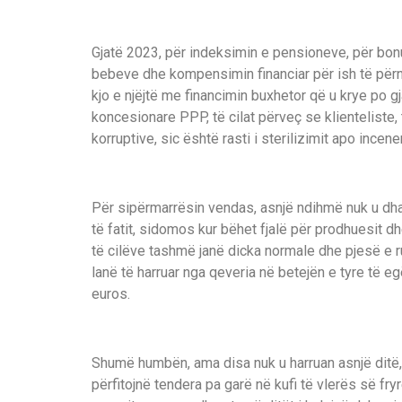
Gjatë 2023, për indeksimin e pensioneve, për bonus
bebeve dhe kompensimin financiar për ish të përnd
kjo e njëjtë me financimin buxhetor që u krye po gja
koncesionare PPP, të cilat përveç se klienteliste,
korruptive, sic është rasti i sterilizimit apo incene
Për sipërmarrësin vendas, asnjë ndihmë nuk u dha 
të fatit, sidomos kur bëhet fjalë për prodhuesit d
të cilëve tashmë janë dicka normale dhe pjesë e ru
lanë të harruar nga qeveria në betejën e tyre të 
euros.
Shumë humbën, ama disa nuk u harruan asnjë ditë, 
përfitojnë tendera pa garë në kufi të vlerës së fryrë