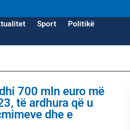
tualitet
Sport
Politikë
odhi 700 mln euro më
3, të ardhura që u
 çmimeve dhe e