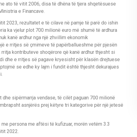
 me ato të vitit 2006, disa të dhëna të tjera shqetësuese
Ministria e Financave.
itit 2023, rezultatet e të cilave në pamje të parë do ishin
eria ka vjelur plot 700 milionë euro më shumë të ardhura
 nuk kanë ardhur nga një zhvillim ekonomik
ojë e rritjes së çmimeve të papërballueshme për pjesën
 rritja kontributeve shoqërore që kanë ardhur thjesht si
di dhe e rritjes së pagave kryesisht për klasën drejtuese
ptojmë se edhe ky lajm i fundit është thjesht dekurajues
i.
et dhe sipërmarrja vendase, të cilët paguan 700 milionë
mbrapsht asnjërës prej këtyre tri kategorive për një jetesë
 me persona me aftësi të kufizuar, morën vetëm 3.3
tit 2022.