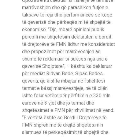
Opozita e ka cilësuar si fshehje të termave
marrëveshjen dhe që parashikon futjen e
taksave të reja dhe performancës së keqe
të qeverisë dhe përkeqësim të shpejtë të
ekonomisë. “Dje, mbarë opinioni publik
përcolli me shqetësim deklaratën e bordit
të drejtorëve të FMN lidhur me konsideratat
dhe propozimet për marrëveshjen aq
shumë të reklamuar si sukses nga ana e
qeverisë Shqiptare”, – kështu ka deklaruar
për mediat Ridvan Bode. Sipas Bodes,
qeveria, që kishte mbajtur në fshehtësi
termat e kësaj marrëveshjeje, në të cilën
ishte folur vetëm për përfitimin e 330 mln
eurove në 3 vjet dhe jo termat dhe
shqetësimet e FMN për zhvillimet në vend.
“E vërteta është se Bordi i Drejtorëve të
FMN shpreh me të drejtë shqetësimin
alarmues të përkeqësimit të shpejtë dhe