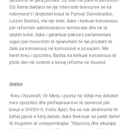
qëndrime të tjera politike. Dy ditë më parë Kryeministri
Edi Rama deklaroi në një intervistë televizive se ka
ndërmend t’i drejtohet kreut të Partisë Demokratike,
Lulzim Bashës, me një letër, duke i kërkuar konsensus
për reformën administrativo-territoriale dhe në të
njëjtën kohë, duke i garantuar pakicës parlamentare
siguri për mosvotim të njëanshëm të një produkti të
dalë pa konsensus në komisionin e posaçëm. Më
herët kreu i opozitës, Basha, ka kërkuar konsensus të
plotë deri në votimin e kësaj reforme në Kuvend.
SHISH
Kreu i Kuvendit, Ilir Meta, i pyetur në lidhje me debatet
mes opozitës dhe përfaqësuesve të qeverisë për
kreun e SHISH-it, Visho Ajazi, tha se nuk dëshironte të
bëhej pjesë e këtij debati, duke theksuar se palët duhet
të tregohen të vetëpërmbajtur. “Shpresoj dhe inkurajoj