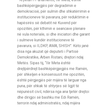
bashkëpërgjegjës për degradimin e
demokracisë, për sulmin dhe shkatërrimin e
institucioneve të pavarura, për reduktimin e
hapësirës së debatit në Kuvend për
opozitën, për kthimin e seancave plenare
në vula noteriale, si dhe iniciatori dhe garant
i sulmeve kundër institucioneve të
pavarura, si ILDKP, AMA, SHISH”. Këto janë
disa nga akuzat që deputeti i Partisë
Demokratike, Arben Ristani, drejtori ndaj
Metës. Sipas tij, “Ilir Meta është
drejtpërdrejt bashkëpërgjegjës me Ramën,
për shkeljen e konsensusit me opozitën,
është përgjegjës për mijëra të larguar nga
puna, për shkak të shtyrjes së ligjit të
nëpunësit civil, ndërsa nga ana tjetër drejtoi
dhe dirigjoi së bashku me Edi Ramën,
terrorin ndaj administratës, ndaj mijëra