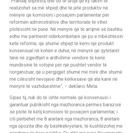
“Prandaj shpresoj dhe do të uroja që ky takim të
realizohet sa më shpejt dhe të jetë produktiv në
mënyrë që komisioni i posaçëm parlamentar për
reformën administrative dhe territoriale të vihet
plotësisht në punë. Në mënyrë që të arrijmë së bashku
edhe me partnerët ndërkombëtarë që po e mbështesin
këtë reformë, që shumë shpejt të kemi një produkt
konsensual në kohën e duhur, në mënyrë që qytetarët
tanë në zgjedhjet e ardhshme vendore të kenë
mundësinë të votojnë për një pushtet vendor të
riorganizuar, që u përgjigjet shumë më mirë dhe shumë
më cilësisht nevojave dhe kërkesave që ata kanë në
mënyrë të vazhdueshme”, – deklaroi Meta.
Sipas tij, nuk do të ishte normale që konsensusi i
garantuar publikisht nga mazhoranca përmes barazisë
së plotë të këtij komisioni të posaçëm parlamentar, i
cili përbëhet me 8 anëtarë nga mazhoranca, 8 anëtarë
nga opozita dhe dy bashkëkryetarë, të kushtëzohej me