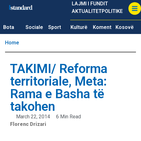
LAJMI I FUNDIT
AKTUALITET
POLITIKE
Bota
Sociale
Sport
Kulturë
Koment
Kosovë
Home
TAKIMI/ Reforma
territoriale, Meta:
Rama e Basha të
takohen
March 22, 2014
6 Min Read
Florenc Drizari