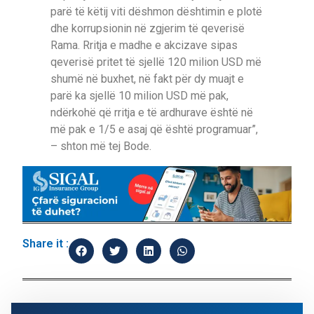
parë të këtij viti dëshmon dështimin e plotë
dhe korrupsionin në zgjerim të qeverisë
Rama. Rritja e madhe e akcizave sipas
qeverisë pritet të sjellë 120 milion USD më
shumë në buxhet, në fakt për dy muajt e
parë ka sjellë 10 milion USD më pak,
ndërkohë që rritja e të ardhurave është në
më pak e 1/5 e asaj që është programuar”,
– shton më tej Bode.
Share it :