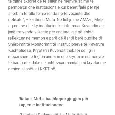
të gjithë aktorët që të sillen në mënyrë sa më të
përmbajtur dhe institucionale kur bëhet fjalë për një
shërbim të tillë të një rëndësie të veçantë dhe
delikate”, – ka thënë Meta. Në lidhje me AMA-n, Meta
sqaroi se dhe ky institucion ka informuar Kuvendin se
janë tre vende vakante për anëtarë, gjë që është
reflektuar në memon e parë që është bërë publike të
Shërbimit të Monitorimit të Institucioneve të Pavarura
Kushtetuese. Kryetari i Kuvendit theksoi se ligji i
mëparshëm e trajton anëtarin dhe kryetarin në mënyrë
të barabartë, duke e kushtëzuar mandatin si kryetar me
qenien si anëtar i KKRT-së.
Ristani: Meta, bashkëpërgjegjës për
kapjen e institucioneve
“Kryetari i Parlamentit, Ilir Meta, është