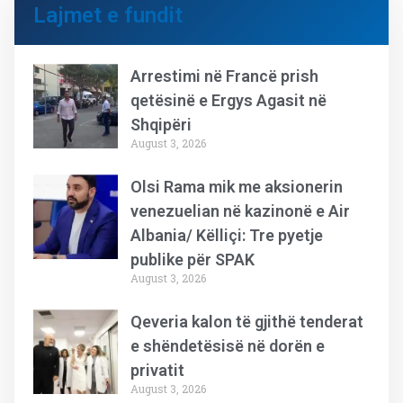
Lajmet e fundit
Arrestimi në Francë prish
qetësinë e Ergys Agasit në
Shqipëri
August 3, 2026
Olsi Rama mik me aksionerin
venezuelian në kazinonë e Air
Albania/ Këlliçi: Tre pyetje
publike për SPAK
August 3, 2026
Qeveria kalon të gjithë tenderat
e shëndetësisë në dorën e
privatit
August 3, 2026