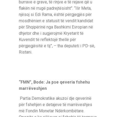
burrave e grave, të rinjve e të rejave që u
flakën në rrugë padrejtësisht”. “Ilir Meta,
njësoj si Edi Rama, është përgjegjës për
mosdhënien e statusit të vendit kandidat
për Shqipërinë nga Bashkimi Evropian në
dhjetor dhe i sugjerojmë Kryetarit të
Kuvendit të reflektojë thellë për
përgjegjësitë e tij”, – tha deputeti i PD-së,
Ristani.
“FMN”, Bode: Ja pse qeveria fshehu
marrëveshjen
Partia Demokratike akuzoi dje qeverinë
për fshehjen e detajeve të marrëveshjes
më Fondin Monetar Ndërkombëtare.