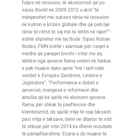
futjes në recesion, të ekonomisë që po
sipas Bordit në 2009-2012 u arrit “të
mënjanohet me sukses rënia në recesion
në kulmin e krizës globale dhe që pati një
rënie të ritmit të saj më të lehtin në rajon””-
është shprehur më tej Bode. Sipas Ridvan
Bodes, FMN është i alarmuar për risqet e
mëdha që paraqet borxhi i rritur me aq
lehtësi nga qeveria Rama vetëm në harkun
e pak muajve duke qenë “më i larti ndër
vendet e Evropës Qendrore, Lindore e
Juglindore”. “Performanca e dobët e
qeverisë, mungesa e reformave dhe
amullia që ka sjellë në ekonomi qeveria
Rama, për shkak të paaftësisë dhe
klientelizmit, do sjellë rritje të reja taksash
pasi rritja e taksave, bërë ne dhjetor të vitit
të shkuar për vitin 2014 ka dhënë rezultate
të pamjaftueshme. Ecuria e dy muajve të