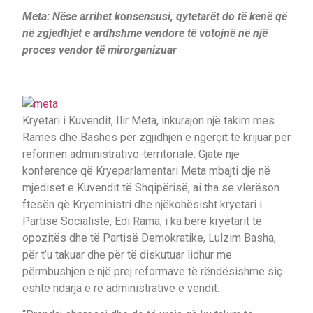
Meta: Nëse arrihet konsensusi, qytetarët do të kenë që
në zgjedhjet e ardhshme vendore të votojnë në një
proces vendor të mirorganizuar
Kryetari i Kuvendit, Ilir Meta, inkurajon një takim mes
Ramës dhe Bashës për zgjidhjen e ngërçit të krijuar për
reformën administrativo-territoriale. Gjatë një
konference që Kryeparlamentari Meta mbajti dje në
mjediset e Kuvendit të Shqipërisë, ai tha se vlerëson
ftesën që Kryeministri dhe njëkohësisht kryetari i
Partisë Socialiste, Edi Rama, i ka bërë kryetarit të
opozitës dhe të Partisë Demokratike, Lulzim Basha,
për t’u takuar dhe për të diskutuar lidhur me
përmbushjen e një prej reformave të rëndësishme siç
është ndarja e re administrative e vendit.