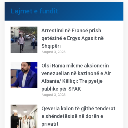
Lajmet e fundit
Arrestimi në Francë prish
qetësinë e Ergys Agasit në
Shqipëri
August 3, 2026
Olsi Rama mik me aksionerin
venezuelian në kazinonë e Air
Albania/ Këlliçi: Tre pyetje
publike për SPAK
August 3, 2026
Qeveria kalon të gjithë tenderat
e shëndetësisë në dorën e
privatit