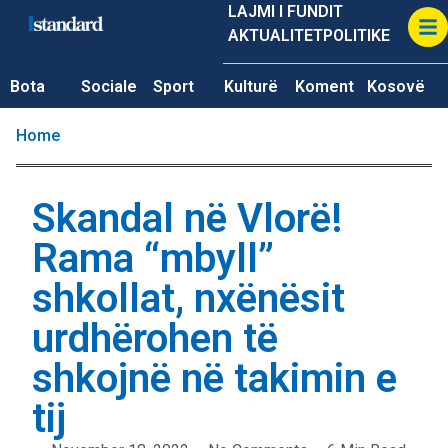
LAJMI I FUNDIT
AKTUALITET
POLITIKE
Bota
Sociale
Sport
Kulturë
Koment
Kosovë
Home
Skandal në Vlorë!
Rama “mbyll”
shkollat, nxënësit
urdhërohen të
shkojnë në takimin e
tij