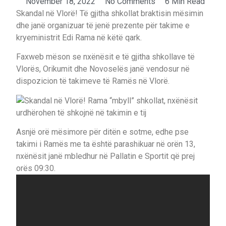
November 18, 2022
No Comments
6 Min Read
Skandal në Vlorë! Të gjitha shkollat braktisin mësimin
dhe janë organizuar të jenë prezente për takime e
kryeministrit Edi Rama në këtë qark.
Faxweb mëson se nxënësit e të gjitha shkollave të
Vlorës, Orikumit dhe Novoselës janë vendosur në
dispozicion të takimeve të Ramës në Vlorë.
Asnjë orë mësimore për ditën e sotme, edhe pse
takimi i Ramës me ta është parashikuar në orën 13,
nxënësit janë mbledhur në Pallatin e Sportit që prej
orës 09:30.