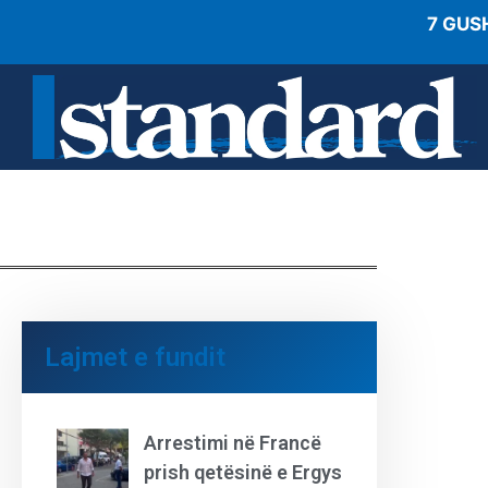
7 GUS
Lajmet e fundit
Arrestimi në Francë
prish qetësinë e Ergys