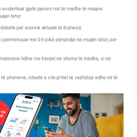
 të evidentuar gjatë pjesës më të madhe të muajve
ajin tetor.
dobëta për ecurinë aktuale të biznesit.
i përmirësuar me 0.6 pikë përqindje në muajin tetor, por
matorëve lidhur me blerjet në shuma të mëdha, si në
të çmimeve, situatë e cila pritet të vazhdojë edhe në të