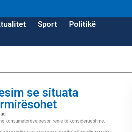
tualitet
Sport
Politikë
esim se situata
ërmirësohet
ead
e dhe konsumatorëve pëson rënie të konsiderueshme.