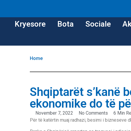
Kryesore
Bota
Sociale
Ak
Home
Shqiptarët s’kanë b
ekonomike do të p
November 7, 2022
No Comments
6 Min R
Për të katërtin muaj radhazi, besimi i biznesev