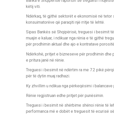
Banka e Shqipërisë raporton se treguesi i ndjesis
këtij viti.
Ndërkaq, të gjithë sektorët e ekonomisë në tetor 
konsuimatorëve që paraqiti një rritje të lehtë.
Sipas Bankës së Shqipërisë, treguesi i besimit t
muajin e kaluar, i ndikuar nga rënia e të gjithë tr
për prodhimin aktual dhe ajo e kontratave porosit
Ndërkohë, pritjet e bizneseve për prodhimin dhe 
e pritura janë në rënie.
Treguesi i besimit në ndërtim ra me 7.2 pikë përqi
për të dytin muaj radhazi.
Ky zhvillim u ndikua nga përkeqësimi i balancave p
Rënie regjistruan edhe pritjet për punësimin.
Treguesi i besimit në shërbime shënoi rënie të leh
performanca më e dobët e treguesit të ecurisë së