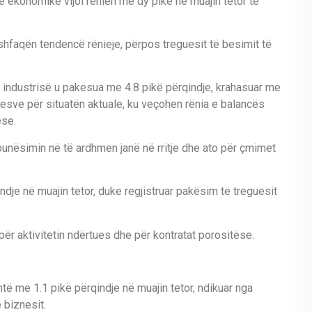
ë ekonomike vijoi rënien me dy pikë në muajin tetor të
shfaqën tendencë rënieje, përpos treguesit të besimit të
ë industrisë u pakesua me 4.8 pikë përqindje, krahasuar me
eguesve për situatën aktuale, ku veçohen rënia e balancës
ëse.
punësimin në të ardhmen janë në rritje dhe ato për çmimet
ndje në muajin tetor, duke regjistruar pakësim të treguesit
ër aktivitetin ndërtues dhe për kontratat porositëse.
të me 1.1 pikë përqindje në muajin tetor, ndikuar nga
 biznesit.