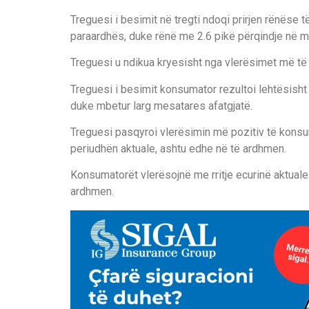
Treguesi i besimit në tregti ndoqi prirjen rënëse
paraardhës, duke rënë me 2.6 pikë përqindje në mu
Treguesi u ndikua kryesisht nga vlerësimet më të 
Treguesi i besimit konsumator rezultoi lehtësisht 
duke mbetur larg mesatares afatgjatë.
Treguesi pasqyroi vlerësimin më pozitiv të konsu
periudhën aktuale, ashtu edhe në të ardhmen.
Konsumatorët vlerësojnë me rritje ecurinë aktuale 
ardhmen.