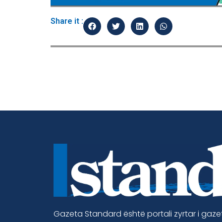
Share it :
Gazeta Standard është portali zyrtar i gaz