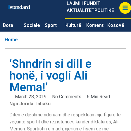
LAJMI I FUNDIT
AKTUALITET
POLITIKE
Bota
Sociale
Sport
Kulturë
Koment
Kosovë
Home
‘Shndrin si dill e
honë, i vogli Ali
Mema!’
March 28, 2019
No Comments
6 Min Read
Nga Jorida Tabaku.
Ditën e djeshme nderuam dhe respektuam një figurë të
veçantë sportit dhe rezistencës kundër diktatures, Ali
Memën. Sportistin e madh, njeriun e fisëm që me