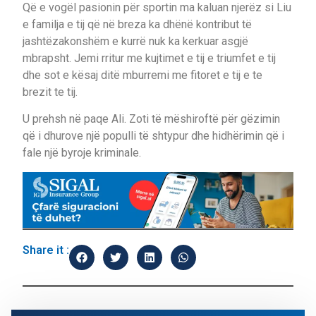
Që e vogël pasionin për sportin ma kaluan njerëz si Liu
e familja e tij që në breza ka dhënë kontribut të
jashtëzakonshëm e kurrë nuk ka kerkuar asgjë
mbrapsht. Jemi rritur me kujtimet e tij e triumfet e tij
dhe sot e kësaj ditë mburremi me fitoret e tij e te
brezit te tij.
U prehsh në paqe Ali. Zoti të mëshiroftë për gëzimin
që i dhurove një populli të shtypur dhe hidhërimin që i
fale një byroje kriminale.
Share it :