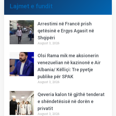
Lajmet e fundit
Arrestimi në Francë prish
qetësinë e Ergys Agasit në
Shqipëri
August 3, 2026
Olsi Rama mik me aksionerin
venezuelian në kazinonë e Air
Albania/ Këlliçi: Tre pyetje
publike për SPAK
August 3, 2026
Qeveria kalon të gjithë tenderat
e shëndetësisë në dorën e
privatit
August 3, 2026