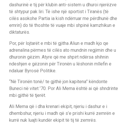
dashurinë e tij për klubin anti-sistem u dhuroi njerëzve
të shtypur pak liri. Të ishe një sportist i Tiranës (të
cilës asokohe Partia ia kish ndërruar me përdhunë dhe
emrin) do të thoshte të vuaje mbi shpinë kamzhikun e
diktaturës.
Por, për lojtarët e mbi të gjitha Aliun e madh kjo qe
adrenalina përmes të cilës ato mundnin regjimin dhe u
dhuronin gëzim. Atyre që me shpirt ndërsa shihnin
ndeshjen e gëzonin për Tironën u lëshonin mllefin e
ndaluar Byrosë Politike.
“Në Tironën tonë/ te gjithë jon kapitena” këndonte
Buneci në vitet ’70. Por Ali Mema është ai që shndrinte
mbi gjithë të tjerët.
Ali Mema që i dha krenari ekipit, njeriu i dashur e i
dhembshur, njeriu i madh që s’e prishi kurrë zemrën e
kurrë nuk luajti kundër ekipit të tij të zemrës.