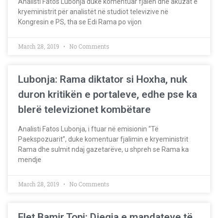
Analisti Fatos Lubonja duke komentuar fjalën dhe akuzat e
kryeministrit për analistët në studiot televizive në
Kongresin e PS, tha se Edi Rama po vijon
March 28, 2019
No Comments
Lubonja: Rama diktator si Hoxha, nuk
duron kritikën e portaleve, edhe pse ka
blerë televizionet kombëtare
Analisti Fatos Lubonja, i ftuar në emisionin “Të
Paekspozuarit”, duke komentuar fjalimin e kryeministrit
Rama dhe sulmit ndaj gazetarëve, u shpreh se Rama ka
mendje
March 28, 2019
No Comments
Flet Bamir Topi: Djegia e mandateve të