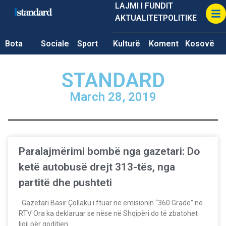
LAJMI I FUNDIT
AKTUALITET
POLITIKE
Bota
Sociale
Sport
Kulturë
Koment
Kosovë
STANDARD
March 28, 2019
Paralajmërimi bombë nga gazetari: Do
ketë autobusë drejt 313-tës, nga
partitë dhe pushteti
Gazetari Basir Çollaku i ftuar në emisionin “360 Gradë” në
RTV Ora ka deklaruar se nëse në Shqipëri do të zbatohet
ligji për goditjen