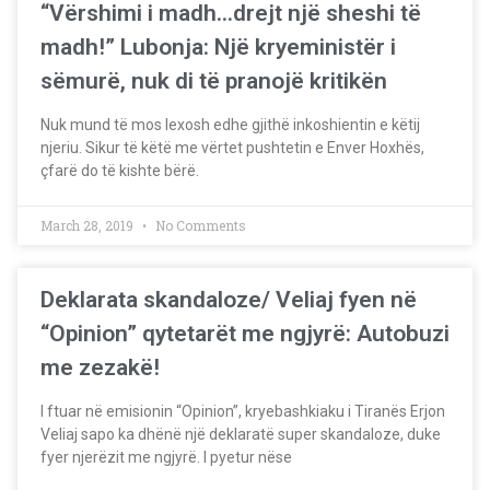
“Vërshimi i madh…drejt një sheshi të
madh!” Lubonja: Një kryeministër i
sëmurë, nuk di të pranojë kritikën
Nuk mund të mos lexosh edhe gjithë inkoshientin e këtij
njeriu. Sikur të këtë me vërtet pushtetin e Enver Hoxhës,
çfarë do të kishte bërë.
March 28, 2019
No Comments
Deklarata skandaloze/ Veliaj fyen në
“Opinion” qytetarët me ngjyrë: Autobuzi
me zezakë!
I ftuar në emisionin “Opinion”, kryebashkiaku i Tiranës Erjon
Veliaj sapo ka dhënë një deklaratë super skandaloze, duke
fyer njerëzit me ngjyrë. I pyetur nëse