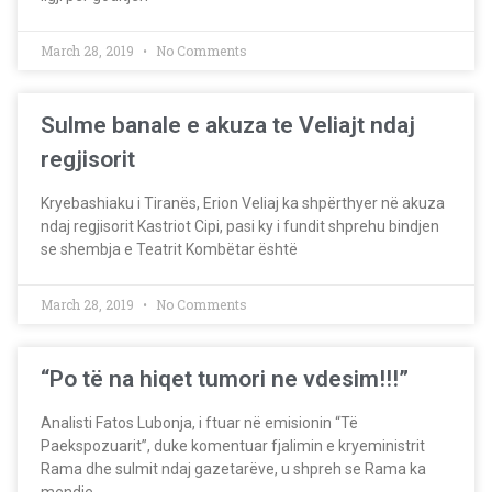
March 28, 2019
No Comments
Sulme banale e akuza te Veliajt ndaj
regjisorit
Kryebashiaku i Tiranës, Erion Veliaj ka shpërthyer në akuza
ndaj regjisorit Kastriot Cipi, pasi ky i fundit shprehu bindjen
se shembja e Teatrit Kombëtar është
March 28, 2019
No Comments
“Po të na hiqet tumori ne vdesim!!!”
Analisti Fatos Lubonja, i ftuar në emisionin “Të
Paekspozuarit”, duke komentuar fjalimin e kryeministrit
Rama dhe sulmit ndaj gazetarëve, u shpreh se Rama ka