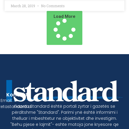
March 28, 2019
No Comments
Load More
Kontakt
Email:
Gazeta Standard është portali zyrtar i gazetës se
etastandard.al
përditshme "Standard". Parimi ynë është informimi i
thelluar i mbeshtetur ne objektivitet dhe investigim.
"Behu pjese e lajmit"- eshte motoja jone kryesore qe