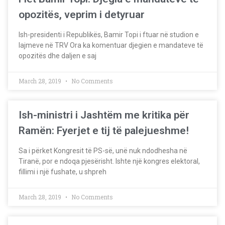
opozitës, veprim i detyruar
Ish-presidenti i Republikës, Bamir Topi i ftuar në studion e
lajmeve në TRV Ora ka komentuar djegien e mandateve të
opozitës dhe daljen e saj
March 28, 2019
No Comments
Ish-ministri i Jashtëm me kritika për
Ramën: Fyerjet e tij të palejueshme!
Sa i përket Kongresit të PS-së, unë nuk ndodhesha në
Tiranë, por e ndoqa pjesërisht. Ishte një kongres elektoral,
fillimi i një fushate, u shpreh
March 28, 2019
No Comments