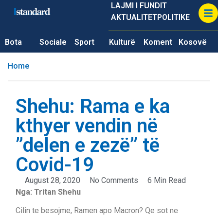
LAJMI I FUNDIT
AKTUALITET
POLITIKE
Bota
Sociale
Sport
Kulturë
Koment
Kosovë
Home
Shehu: Rama e ka
kthyer vendin në
”delen e zezë” të
Covid-19
August 28, 2020
No Comments
6 Min Read
Nga: Tritan Shehu
Cilin te besojme, Ramen apo Macron? Qe sot ne