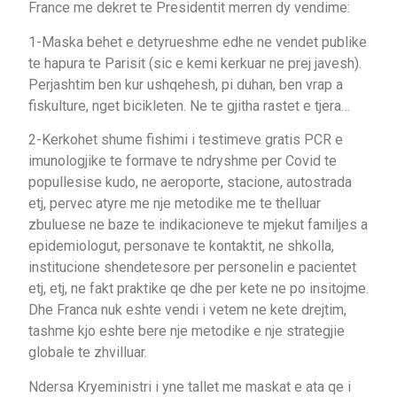
France me dekret te Presidentit merren dy vendime:
1-Maska behet e detyrueshme edhe ne vendet publike
te hapura te Parisit (sic e kemi kerkuar ne prej javesh).
Perjashtim ben kur ushqehesh, pi duhan, ben vrap a
fiskulture, nget bicikleten. Ne te gjitha rastet e tjera…
2-Kerkohet shume fishimi i testimeve gratis PCR e
imunologjike te formave te ndryshme per Covid te
popullesise kudo, ne aeroporte, stacione, autostrada
etj, pervec atyre me nje metodike me te thelluar
zbuluese ne baze te indikacioneve te mjekut familjes a
epidemiologut, personave te kontaktit, ne shkolla,
institucione shendetesore per personelin e pacientet
etj, etj, ne fakt praktike qe dhe per kete ne po insitojme.
Dhe Franca nuk eshte vendi i vetem ne kete drejtim,
tashme kjo eshte bere nje metodike e nje strategjie
globale te zhvilluar.
Ndersa Kryeministri i yne tallet me maskat e ata qe i