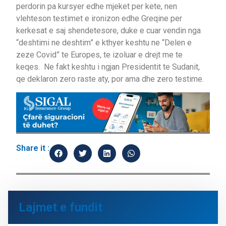
perdorin pa kursyer edhe mjeket per kete, nen
vlehteson testimet e ironizon edhe Greqine per
kerkesat e saj shendetesore, duke e cuar vendin nga
“deshtimi ne deshtim” e kthyer keshtu ne “Delen e
zeze Covid” te Europes, te izoluar e drejt me te
keqes. Ne fakt keshtu i ngjan Presidentit te Sudanit,
qe deklaron zero raste aty, por ama dhe zero testime.
Share it :
Lajmet e fundit