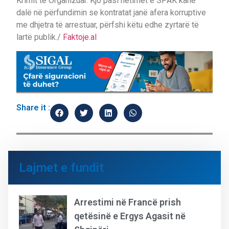
Krimit të Organizuar. Kjo pasi hetimet e SPAK kanë
dalë në përfundimin se kontratat janë afera korruptive
me dhjetra të arrestuar, përfshi këtu edhe zyrtarë të
lartë publik./
Faktoje.al
Share it :
Lajmet e fundit
Arrestimi në Francë prish
qetësinë e Ergys Agasit në