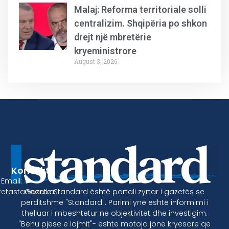
Malaj: Reforma territoriale solli
centralizim. Shqipëria po shkon
drejt një mbretërie
kryeministrore
August 3, 2026
Kontakt
Email:
Gazeta Standard është portali zyrtar i gazetës se
etastandard.al
përditshme "Standard". Parimi ynë është informimi i
thelluar i mbeshtetur ne objektivitet dhe investigim.
"Behu pjese e lajmit"- eshte motoja jone kryesore qe