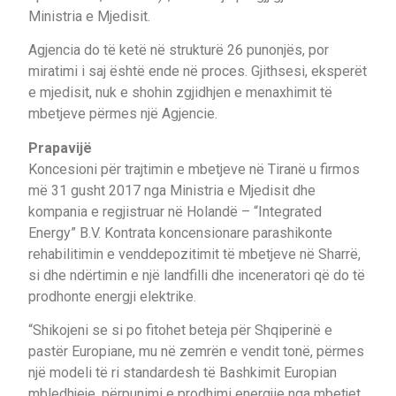
Ministria e Mjedisit.
Agjencia do të ketë në strukturë 26 punonjës, por
miratimi i saj është ende në proces. Gjithsesi, eksperët
e mjedisit, nuk e shohin zgjidhjen e menaxhimit të
mbetjeve përmes një Agjencie.
Prapavijë
Koncesioni për trajtimin e mbetjeve në Tiranë u firmos
më 31 gusht 2017 nga Ministria e Mjedisit dhe
kompania e regjistruar në Holandë – “Integrated
Energy” B.V. Kontrata koncensionare parashikonte
rehabilitimin e venddepozitimit të mbetjeve në Sharrë,
si dhe ndërtimin e një landfilli dhe inceneratori që do të
prodhonte energji elektrike.
“Shikojeni se si po fitohet beteja për Shqiperinë e
pastër Europiane, mu në zemrën e vendit tonë, përmes
një modeli të ri standardesh të Bashkimit Europian
mbledhjeje, përpunimi e prodhimi energjie nga mbetjet