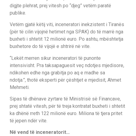
digjte plehrat, prej vitesh po “djeg” vetëm paratë
publike.
Vetëm gjatë këtij viti, inceneratori inekzistent i Tiranës
(për të cilin vijojnë hetimet nga SPAK) do të marrë nga
buxheti i shtetit 12 milionë euro. Po ashtu, mbështetja
buxhetore do të vijojë e shtrirë në vite.
“Lekët merren sikur inceneratori të punonte
intensivisht. Pra taksapaguesit veç ndotjes mjedisore,
ndikohen edhe nga grabitja po aq e madhe sa
ndotja.”, thotë eksperti për çështjet e mjedisit, Ahmet
Mehmeti.
Sipas të dhënave zyrtare të Ministrisë së Financave,
prej shtatë vitesh, për të treja kontratat buxheti i shtetit
ka dhënë rreth 122 milionë euro. Miliona të tjera pritet
të jepen ndër vite.
Në vend të inceneratorit…