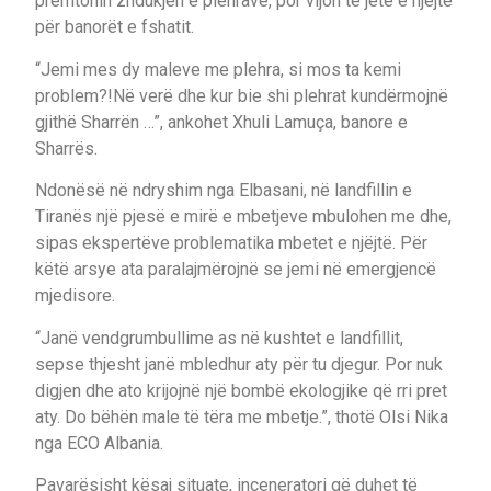
premtonin zhdukjen e plehrave, por vijon të jetë e njëjtë
për banorët e fshatit.
“Jemi mes dy maleve me plehra, si mos ta kemi
problem?!Në verë dhe kur bie shi plehrat kundërmojnë
gjithë Sharrën …”, ankohet Xhuli Lamuça, banore e
Sharrës.
Ndonësë në ndryshim nga Elbasani, në landfillin e
Tiranës një pjesë e mirë e mbetjeve mbulohen me dhe,
sipas ekspertëve problematika mbetet e njëjtë. Për
këtë arsye ata paralajmërojnë se jemi në emergjencë
mjedisore.
“Janë vendgrumbullime as në kushtet e landfillit,
sepse thjesht janë mbledhur aty për tu djegur. Por nuk
digjen dhe ato krijojnë një bombë ekologjike që rri pret
aty. Do bëhën male të tëra me mbetje.”, thotë Olsi Nika
nga ECO Albania.
Pavarësisht kësaj situate, inceneratori që duhet të