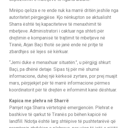
Mirëpo qeliza e re ende nuk ka marrë dritën jeshile nga
autoritetet përgjegjëse. Kjo nënkupton se aktualisht
Sharra është tej kapaciteteve të menaxhimit të
mbetjeve. Administratori i caktuar nga shteti për
drejtimin e kompanisë të trajtimit të mbetjeve në
Tiranë, Arjan Baçi thotë se janë ende në pritje të
zbardhjes së lejes së kërkuar.
“Jemi duke e menaxhuar situatën.”, u përgjigj shkurt
Baçi, pa dhënë detaje. Sipas tij për më shumë
informacione, duhej një kërkesë zyrtare, por prej muajit
mars, përpjekjet për të marrë informacione përmes
koordinatorit për të drejtën e informimit kanë dështuar.
Kapica me plehra në Sharrë
Pamjet nga Sharra vërtetojnë emergjencën. Plehrat e
bashkive të qarkut të Tiranës po bëhen kapicë në
landfill. Ndotja është larg shtëpive të pushtetarëvë që