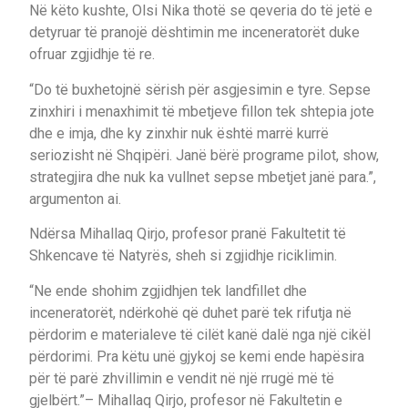
Në këto kushte, Olsi Nika thotë se qeveria do të jetë e
detyruar të pranojë dështimin me inceneratorët duke
ofruar zgjidhje të re.
“Do të buxhetojnë sërish për asgjesimin e tyre. Sepse
zinxhiri i menaxhimit të mbetjeve fillon tek shtepia jote
dhe e imja, dhe ky zinxhir nuk është marrë kurrë
seriozisht në Shqipëri. Janë bërë programe pilot, show,
strategjira dhe nuk ka vullnet sepse mbetjet janë para.”,
argumenton ai.
Ndërsa Mihallaq Qirjo, profesor pranë Fakultetit të
Shkencave të Natyrës, sheh si zgjidhje riciklimin.
“Ne ende shohim zgjidhjen tek landfillet dhe
inceneratorët, ndërkohë që duhet parë tek rifutja në
përdorim e materialeve të cilët kanë dalë nga një cikël
përdorimi. Pra këtu unë gjykoj se kemi ende hapësira
për të parë zhvillimin e vendit në një rrugë më të
gjelbërt.”– Mihallaq Qirjo, profesor në Fakultetin e