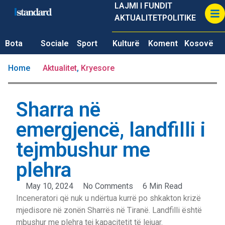
LAJMI I FUNDIT
AKTUALITET
POLITIKE
Bota
Sociale
Sport
Kulturë
Koment
Kosovë
Home
Aktualitet
,
Kryesore
Sharra në
emergjencë, landfilli i
tejmbushur me
plehra
May 10, 2024
No Comments
6 Min Read
Inceneratori që nuk u ndërtua kurrë po shkakton krizë
mjedisore në zonën Sharrës në Tiranë. Landfilli është
mbushur me plehra tej kapacitetit të lejuar.