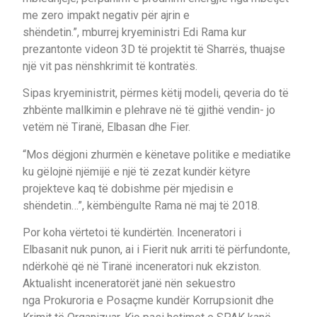
me zero impakt negativ për ajrin e
shëndetin.”, mburrej kryeministri Edi Rama kur
prezantonte videon 3D të projektit të Sharrës, thuajse
një vit pas nënshkrimit të kontratës.
Sipas kryeministrit, përmes këtij modeli, qeveria do të
zhbënte mallkimin e plehrave në të gjithë vendin- jo
vetëm në Tiranë, Elbasan dhe Fier.
“Mos dëgjoni zhurmën e kënetave politike e mediatike
ku gëlojnë njëmijë e një të zezat kundër këtyre
projekteve kaq të dobishme për mjedisin e
shëndetin…”, këmbëngulte Rama në maj të 2018.
Por koha vërtetoi të kundërtën. Inceneratori i
Elbasanit nuk punon, ai i Fierit nuk arriti të përfundonte,
ndërkohë që në Tiranë inceneratori nuk ekziston.
Aktualisht inceneratorët janë nën sekuestro
nga Prokuroria e Posaçme kundër Korrupsionit dhe