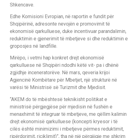
Shkencave.
Edhe Komisioni Evropian, në raportin e fundit për
Shqipërinë, adresonte nevojën e promovimit të
ekonomisë qarkulluese, duke incentivuar parandalimin,
reduktimin e gjenerimit të mbetjeve si dhe reduktimin e
groposjes në landfille.
Mirëpo, i vetmi hap konkret drejt ekonomisë
qarkulluese në Shqipëri ndodhi këtë vit- pa i dhënë
zgjidhje inceneratorëve. Në mars, qeveria krijoi
Agjencinë Kombëtare për Mbetjet, një strukturë në
varësi të Ministrisë së Turizmit dhe Mjedisit.
“AKEM do të mbështesë teknikisht politikat e
ministrisë përgjegjëse për mjedisin në fushën e
menaxhimit të integruar të mbetjeve, me qëllim kalimin
drejt ekonomisë qarkulluese (koncepti kryesor i të
cilës është minimizimi i mbetjeve përmes reduktimit,
ripërdorimit, riciklimit)”, tha në një përgjjigje me shkrim