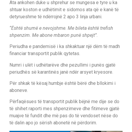
Ata ankohen duke u shprehur se mungesa e tyre u ka
shtuar koston e udhëtimit e sidomos ata që e kanë të
detyrueshme të ndërrojnë 2 apo 3 linja urbani.
“Është shumë e nevojshme. Me bileta është trefish
shpenzim. Me abone mbaron punë shpejt”.
Periudha e pandemisë i ka shkaktuar një dëm të madh
financiar transportit publik qytetas.
Numri i ulët i udhëtarëve dhe pezullimi i punës gjatë
periudhës së karantinës janë ndër arsyet kryesore.
Për shkak të kësaj humbje është bërë dhe bllokimi i
aboneve.
Përfaqësues të transportit publik bëjnë me dije se do
të shihet raporti mes shpenzimeve dhe fitimeve gjatë
muajve të fundit dhe më pas do të vendoset nëse do
të dalin apo jo sërish abonetë në përdorim.