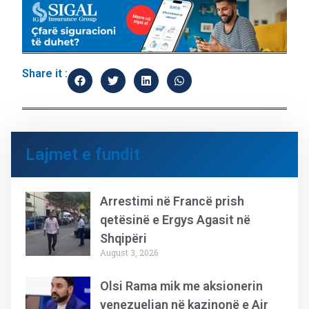
Share it :
Lajmet e fundit
Arrestimi në Francë prish
qetësinë e Ergys Agasit në
Shqipëri
August 3, 2026
Olsi Rama mik me aksionerin
venezuelian në kazinonë e Air