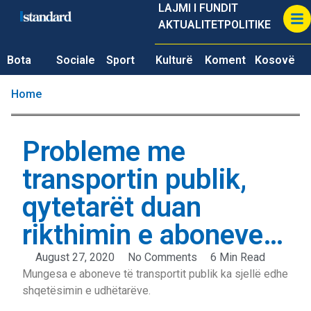
LAJMI I FUNDIT
AKTUALITET
POLITIKE
Bota
Sociale
Sport
Kulturë
Koment
Kosovë
Home
Probleme me
transportin publik,
qytetarët duan
rikthimin e aboneve…
August 27, 2020
No Comments
6 Min Read
Mungesa e aboneve të transportit publik ka sjellë edhe
shqetësimin e udhëtarëve.