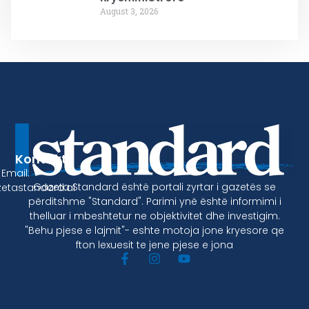
August 3, 2026
Kontakt
Email:
Gazeta Standard është portali zyrtar i gazetës se
etastandard.al
përditshme "Standard". Parimi ynë është informimi i
thelluar i mbeshtetur ne objektivitet dhe investigim.
"Behu pjese e lajmit"- eshte motoja jone kryesore qe
fton lexuesit te jene pjese e jona