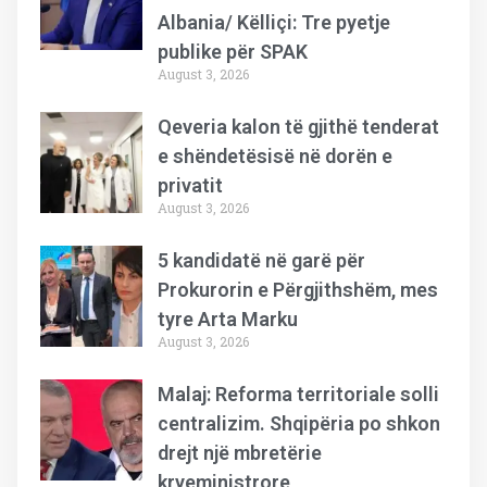
Albania/ Këlliçi: Tre pyetje
publike për SPAK
August 3, 2026
Qeveria kalon të gjithë tenderat
e shëndetësisë në dorën e
privatit
August 3, 2026
5 kandidatë në garë për
Prokurorin e Përgjithshëm, mes
tyre Arta Marku
August 3, 2026
Malaj: Reforma territoriale solli
centralizim. Shqipëria po shkon
drejt një mbretërie
kryeministrore