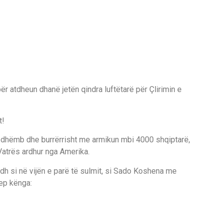
r atdheun dhanë jetën qindra luftëtarë për Çlirimin e
t!
 dhëmb dhe burrërrisht me armikun mbi 4000 shqiptarë,
 Vatrës ardhur nga Amerika.
adh si në vijën e parë të sulmit, si Sado Koshena me
jep kënga: