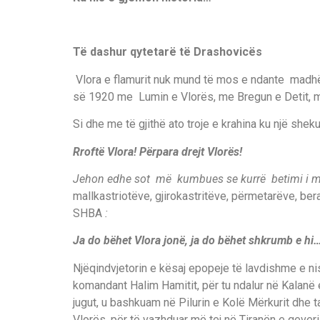
Të dashur qytetarë të Drashovicës
Vlora e flamurit nuk mund të mos e ndante madhës
së 1920 me Lumin e Vlorës, me Bregun e Detit, m
Si dhe me të gjithë ato troje e krahina ku një sheku
Rroftë Vlora! Përpara drejt Vlorës!
Jehon edhe sot më kumbues se kurrë betimi i m
mallkastriotëve, gjirokastritëve, përmetarëve, be
SHBA
:
Ja do bëhet Vlora jonë, ja do bëhet shkrumb e hi
Njëqindvjetorin e kësaj epopeje të lavdishme e n
komandant Halim Hamitit, për tu ndalur në Kalanë 
jugut, u bashkuam në Pilurin e Kolë Mërkurit dhe t
Vlorës, për të vazhduar më tej në Tiranën e qever