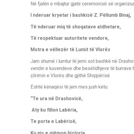
Në fjalën e mbajtur gjatë ceremonisë së organizu
I nderuar kryetar i bashkisë Z. Pëllumb Binaj,
Të nderuar miq të shoqatave atdhetare,
Të respektuar autoritete vendore,
Motra e vëllezër të Lumit të Vlorës
Jam shumë i lumtur të jemi sot bashkë në Drashovic
vendin e kuvendeve dhe besëlidhjeve të burrave t
çlirimin e Vlorës dhe gjithë Shqipërisë
Është kënaqësi të jem mes jush këtu:
“Te ura në Drashovicë,
Aty ku fillon Labëria,
Te porta e Labërisë,
Ku nis e gjëmon historia…