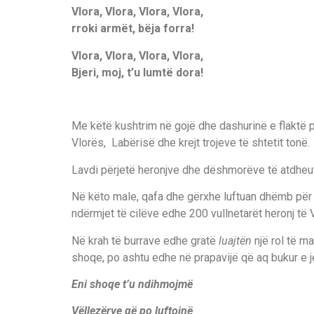
Vlora, Vlora, Vlora, Vlora,
rroki armët, bëja forra!
Vlora, Vlora, Vlora, Vlora,
Bjeri, moj, t’u lumtë dora!
Me këtë kushtrim në gojë dhe dashurinë e flaktë pë
Vlorës, Labërisë dhe krejt trojeve të shtetit tonë.
Lavdi përjetë heronjve dhe dëshmorëve të atdheu
Në këto male, qafa dhe gërxhe luftuan dhëmb për
ndërmjet të cilëve edhe 200 vullnetarët heronj të
Në krah të burrave edhe gratë
luajtën
një rol të m
shoqe, po ashtu edhe në prapavijë që aq bukur e 
Eni shoqe t’u ndihmojmë
Vëllezërve që po luftojnë