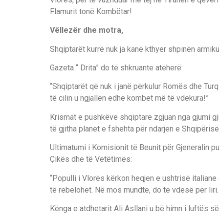
Flamurit tonë Kombëtar!
Vëllezër dhe motra,
Shqiptarët kurrë nuk ja kanë kthyer shpinën armiku
Gazeta “ Drita” do të shkruante atëherë:
“Shqiptarët që nuk i janë përkulur Romës dhe Turqi
të cilin u ngjallën edhe kombet më të vdekura!”
Krismat e pushkëve shqiptare zgjuan nga gjumi gji
të gjitha planet e fshehta për ndarjen e Shqipërisë
Ultimatumi i Komisionit të Beunit për Gjeneralin p
Çikës dhe të Vetëtimës:
“Populli i Vlorës kërkon heqjen e ushtrisë italia
të rebelohet. Në mos mundtë, do të vdesë për liri
Kënga e atdhetarit Ali Asllani u bë himn i luftës s