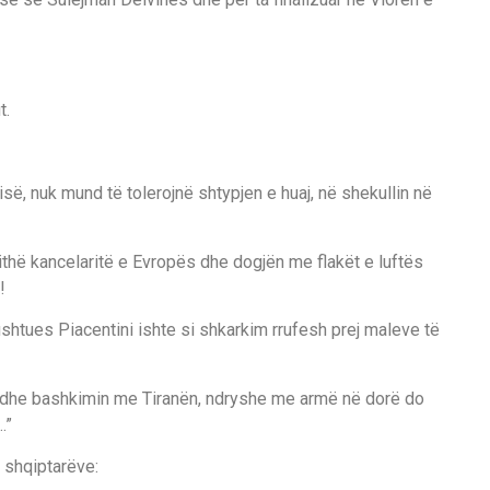
t.
së, nuk mund të tolerojnë shtypjen e huaj, në shekullin në
thë kancelaritë e Evropës dhe dogjën me flakët e luftës
!
ushtues Piacentini ishte si shkarkim rrufesh prej maleve të
ne dhe bashkimin me Tiranën, ndryshe me armë në dorë do
…”
ë shqiptarëve: