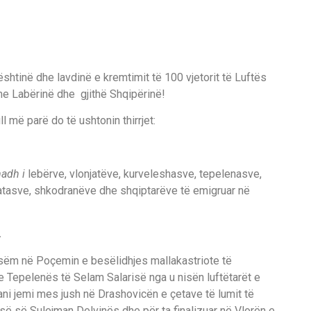
htinë dhe lavdinë e kremtimit të 100 vjetorit të Luftës
e Labërinë dhe gjithë Shqipërinë!
ll më parë do të ushtonin thirrjet:
adh i
lebërve, vlonjatëve, kurveleshasve, tepelenasve,
ratasve, shkodranëve dhe shqiptarëve të emigruar në
…
isëm në Poçemin e besëlidhjes mallakastriote të
e Tepelenës të Selam Salarisë nga u nisën luftëtarët e
ani jemi mes jush në Drashovicën e çetave të lumit të
isë së Sulejman Delvinës dhe për ta finalizuar në Vlorën e