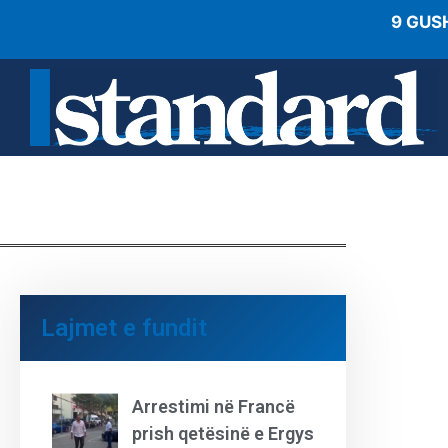
9 GUS
Lajmet e fundit
Arrestimi në Francë
prish qetësinë e Ergys