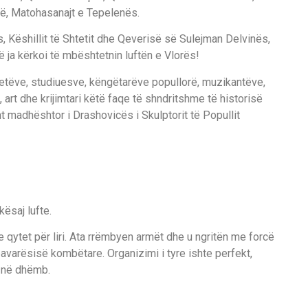
së, Matohasanajt e Tepelenës.
 Këshillit të Shtetit dhe Qeverisë së Sulejman Delvinës,
risë ja kërkoi të mbështetnin luftën e Vlorës!
oetëve, studiuesve, këngëtarëve popullorë, muzikantëve,
 art dhe krijimtari këtë faqe të shndritshme të historisë
madhështor i Drashovicës i Skulptorit të Popullit
kësaj lufte.
 e qytet për liri. Ata rrëmbyen armët dhe u ngritën me forcë
avarësisë kombëtare. Organizimi i tyre ishte perfekt,
i në dhëmb.