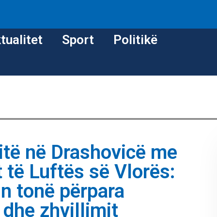
tualitet
Sport
Politikë
zitë në Drashovicë me
t të Luftës së Vlorës:
in tonë përpara
dhe zhvillimit