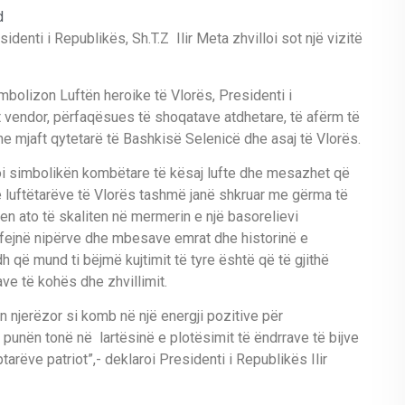
d
identi i Republikës, Sh.T.Z Ilir Meta zhvilloi sot një vizitë
bolizon Luftën heroike të Vlorës, Presidenti i
t vendor, përfaqësues të shoqatave atdhetare, të afërm të
he mjaft qytetarë të Bashkisë Selenicë dhe asaj të Vlorës.
ntoi simbolikën kombëtare të kësaj lufte dhe mesazhet që
e luftëtarëve të Vlorës tashmë janë shkruar me gërma të
men ato të skaliten në mermerin e një basorelievi
rëfejnë nipërve dhe mbesave emrat dhe historinë e
h që mund ti bëjmë kujtimit të tyre është që të gjithë
ve të kohës dhe zhvillimit.
n njerëzor si komb në një energji pozitive për
 punën tonë në lartësinë e plotësimit të ëndrrave të bijve
tarëve patriot”,- deklaroi Presidenti i Republikës Ilir