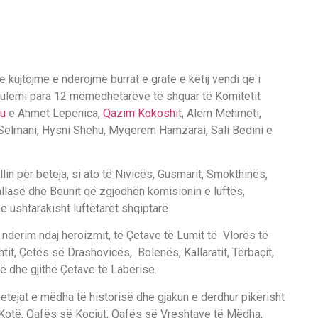
 kujtojmë e nderojmë burrat e gratë e këtij vendi që i
rkulemi para 12 mëmëdhetarëve të shquar të Komitetit
u
e Ahmet Lepenica,
Qazim Kokoshi
t, Alem Mehmeti,
it Selmani, Hysni Shehu, Myqerem Hamzarai, Sali Bedini e
in për beteja, si ato të Nivicës, Gusmarit, Smokthinës,
lasë dhe Beunit që zgjodhën komisionin e luftës,
e ushtarakisht luftëtarët shqiptarë.
nderim ndaj heroizmit, të Çetave të Lumit të Vlorës të
it, Çetës së Drashovicës, Bolenës, Kallaratit, Tërbaçit,
ë dhe gjithë Çetave të Labërisë.
tejat e mëdha të historisë dhe gjakun e derdhur pikërisht
 Kotë, Qafës së Koçiut, Qafës së Vreshtave të Mëdha,