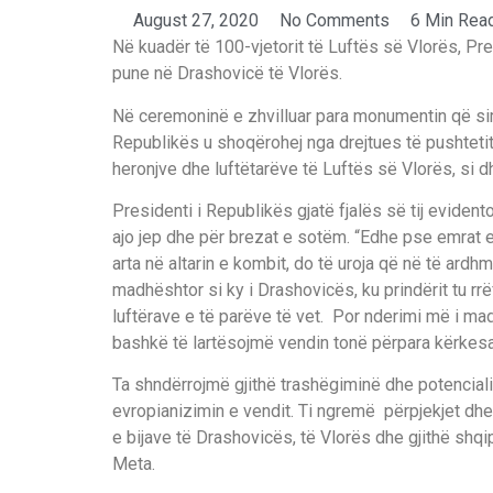
August 27, 2020
No Comments
6 Min Rea
Në kuadër të 100-vjetorit të Luftës së Vlorës, Pres
pune në Drashovicë të Vlorës.
Në ceremoninë e zhvilluar para monumentin që sim
Republikës u shoqërohej nga drejtues të pushteti
heronjve dhe luftëtarëve të Luftës së Vlorës, si d
Presidenti i Republikës gjatë fjalës së tij evide
ajo jep dhe për brezat e sotëm. “Edhe pse emrat 
arta në altarin e kombit, do të uroja që në të ardh
madhështor si ky i Drashovicës, ku prindërit tu r
luftërave e të parëve të vet. Por nderimi më i mad
bashkë të lartësojmë vendin tonë përpara kërkesa
Ta shndërrojmë gjithë trashëgiminë dhe potenciali
evropianizimin e vendit. Ti ngremë përpjekjet dhe
e bijave të Drashovicës, të Vlorës dhe gjithë shqip
Meta.