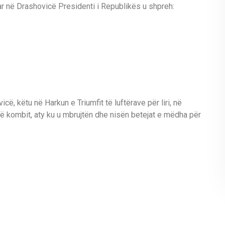
ar në Drashovicë Presidenti i Republikës u shpreh:
ë, këtu në Harkun e Triumfit të luftërave për liri, në
ë kombit, aty ku u mbrujtën dhe nisën betejat e mëdha për