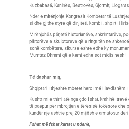
Kuzbabasë, Kaninës, Bestrovës, Gjormit, Llogara
Nder e mirënjohje Kongresit Kombëtar të Lushnjës,
si dhe gjithë atyre që dinjiteti, kombi , shpirti i li
Mirënjohës përjetë historianëve, shkrimtarëve, p
piktorëve e skulptoreve që e ringritën në shkencë,
sonë kombëtare, sikurse është edhe ky monument 
Mumtaz Dhrami që e kemi edhe sot midis nesh!
Të dashur miq,
Shqiptari i thjeshtë mbetet heroi më i lavdishëm i 
Kushtrimi e thirri atë nga çdo fshat, krahinë, trevë
të paepur për mbrojtjen e tërësisë tokësore dhe p
kundër një ushtrie prej 20 mijësh e armatosur der
Fshat më fshat kartat u ndanë,