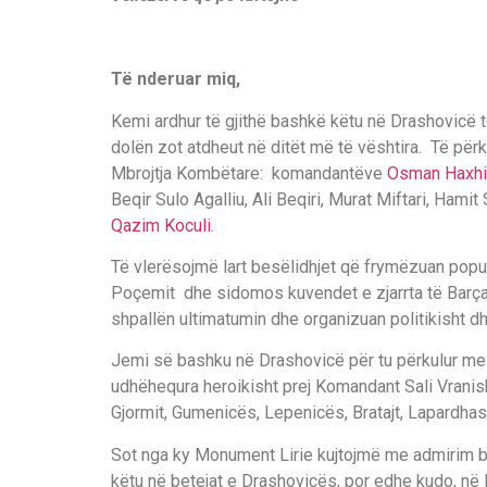
Të nderuar miq,
Kemi ardhur të gjithë bashkë këtu në Drashovicë të
dolën zot atdheut në ditët më të vështira. Të pë
Mbrojtja Kombëtare: komandantëve
Osman Haxhi
Beqir Sulo Agalliu, Ali Beqiri, Murat Miftari, Ham
Qazim Koculi
.
Të vlerësojmë lart besëlidhjet që frymëzuan popull
Poçemit dhe sidomos kuvendet e zjarrta të Barçal
shpallën ultimatumin dhe organizuan politikisht dh
Jemi së bashku në Drashovicë për tu përkulur me 
udhëhequra heroikisht prej Komandant Sali Vranisht
Gjormit, Gumenicës, Lepenicës, Bratajt, Lapardhas
Sot nga ky Monument Lirie kujtojmë me admirim be
këtu në betejat e Drashovicës, por edhe kudo, në