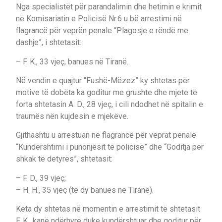
Nga specialistët për parandalimin dhe hetimin e krimit
në Komisariatin e Policisë Nr.6 u bë arrestimi në
flagrancë për veprën penale “Plagosje e rëndë me
dashje”, i shtetasit:
– F. K., 33 vjeç, banues në Tiranë.
Në vendin e quajtur “Fushë-Mëzez” ky shtetas për
motive të dobëta ka goditur me grushte dhe mjete të
forta shtetasin A. D., 28 vjeç, i cili ndodhet në spitalin e
traumës nën kujdesin e mjekëve.
Gjithashtu u arrestuan në flagrancë për veprat penale
“Kundërshtimi i punonjësit të policisë” dhe “Goditja për
shkak të detyrës”, shtetasit:
– F. D., 39 vjeç;
– H. H., 35 vjeç (të dy banues në Tiranë).
Këta dy shtetas në momentin e arrestimit të shtetasit
F. K., kanë ndërhyrë duke kundërshtuar dhe goditur për