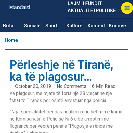
LAJMI I FUNDIT
AKTUALITET
POLITIKE
Bota
Sociale
Sport
Kulturë
Koment
Kosovë
Home
Përleshje në Tiranë,
ka të plagosur…
October 20, 2019
No Comments
6 Min Read
Ka plagosur, me mjete të forta një 28 vjeçar në një
fshat të Tiranës por është arrestuar nga policia.
”Nga specialistët për parandalimin dhe hetimin e krimit
në Komisariatin e Policisë Nr.6 u bë arrestimi në
flagrancë për veprën penale “Plagosje e rëndë me