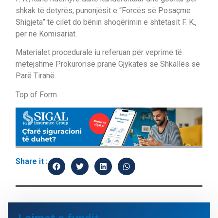
shkak të detyrës, punonjësit e “Forcës së Posaçme
Shigjeta” të cilët do bënin shoqërimin e shtetasit F. K.,
për në Komisariat.
Materialet procedurale iu referuan për veprime të
mëtejshme Prokurorisë pranë Gjykatës së Shkallës së
Parë Tiranë.
Top of Form
Share it :