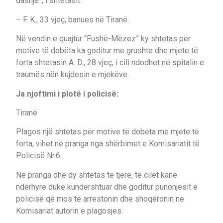
dashje”, i shtetasit:
– F. K., 33 vjeç, banues në Tiranë.
Në vendin e quajtur “Fushë-Mëzez” ky shtetas për
motive të dobëta ka goditur me grushte dhe mjete të
forta shtetasin A. D., 28 vjeç, i cili ndodhet në spitalin e
traumës nën kujdesin e mjekëve.
Ja njoftimi i plotë i policisë:
Tiranë
Plagos një shtetas për motive të dobëta me mjete të
forta, vihet në pranga nga shërbimet e Komisariatit të
Policisë Nr.6.
Në pranga dhe dy shtetas të tjerë, të cilët kanë
ndërhyrë duke kundërshtuar dhe goditur punonjësit e
policisë që mos të arrestonin dhe shoqëronin në
Komisariat autorin e plagosjes.