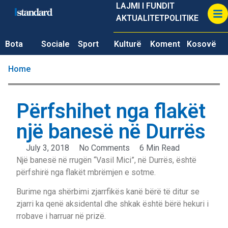
LAJMI I FUNDIT
AKTUALITET
POLITIKE
Bota
Sociale
Sport
Kulturë
Koment
Kosovë
Home
Përfshihet nga flakët
një banesë në Durrës
July 3, 2018
No Comments
6 Min Read
Një banesë në rrugën “Vasil Mici”, në Durrës, është
përfshirë nga flakët mbrëmjen e sotme.
Burime nga shërbimi zjarrfikës kanë bërë të ditur se
zjarri ka qenë aksidental dhe shkak është bërë hekuri i
rrobave i harruar në prizë.