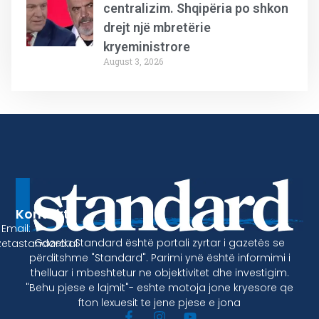
centralizim. Shqipëria po shkon
drejt një mbretërie
kryeministrore
August 3, 2026
Kontakt
Email:
Gazeta Standard është portali zyrtar i gazetës se
etastandard.al
përditshme "Standard". Parimi ynë është informimi i
thelluar i mbeshtetur ne objektivitet dhe investigim.
"Behu pjese e lajmit"- eshte motoja jone kryesore qe
fton lexuesit te jene pjese e jona