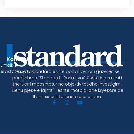
Kontakt
Email:
Gazeta Standard është portali zyrtar i gazetës se
etastandard.al
përditshme "Standard". Parimi ynë është informimi i
thelluar i mbeshtetur ne objektivitet dhe investigim.
"Behu pjese e lajmit"- eshte motoja jone kryesore qe
fton lexuesit te jene pjese e jona