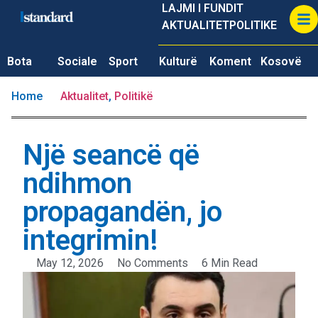
LAJMI I FUNDIT
AKTUALITET
POLITIKE
Bota
Sociale
Sport
Kulturë
Koment
Kosovë
Home
Aktualitet
,
Politikë
Një seancë që
ndihmon
propagandën, jo
integrimin!
May 12, 2026
No Comments
6 Min Read