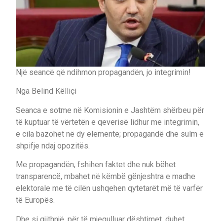
Një seancë që ndihmon propagandën, jo integrimin!
Nga Belind Këlliçi
Seanca e sotme në Komisionin e Jashtëm shërbeu për
të kuptuar të vërtetën e qeverisë lidhur me integrimin,
e cila bazohet në dy elemente; propagandë dhe sulm e
shpifje ndaj opozitës.
Me propagandën, fshihen faktet dhe nuk bëhet
transparencë, mbahet në këmbë gënjeshtra e madhe
elektorale me të cilën ushqehen qytetarët më të varfër
të Europës.
Dhe si gjithnjë, për të mjegulluar dështimet, duhet