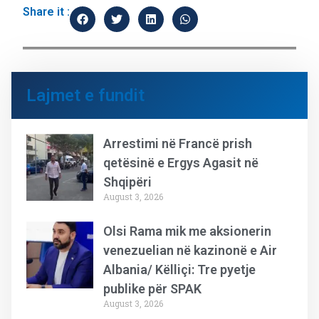
Share it :
Lajmet e fundit
Arrestimi në Francë prish
qetësinë e Ergys Agasit në
Shqipëri
August 3, 2026
Olsi Rama mik me aksionerin
venezuelian në kazinonë e Air
Albania/ Këlliçi: Tre pyetje
publike për SPAK
August 3, 2026