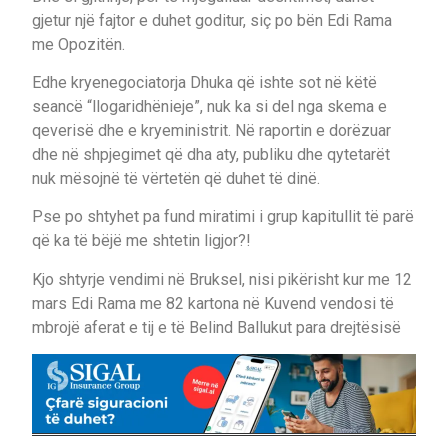
gjetur një fajtor e duhet goditur, siç po bën Edi Rama
me Opozitën.
Edhe kryenegociatorja Dhuka që ishte sot në këtë
seancë “llogaridhënieje”, nuk ka si del nga skema e
qeverisë dhe e kryeministrit. Në raportin e dorëzuar
dhe në shpjegimet që dha aty, publiku dhe qytetarët
nuk mësojnë të vërtetën që duhet të dinë.
Pse po shtyhet pa fund miratimi i grup kapitullit të parë
që ka të bëjë me shtetin ligjor?!
Kjo shtyrje vendimi në Bruksel, nisi pikërisht kur me 12
mars Edi Rama me 82 kartona në Kuvend vendosi të
mbrojë aferat e tij e të Belind Ballukut para drejtësisë