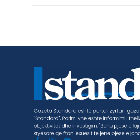
Gazeta Standard është portali zyrtar i gaz
"Standard". Parimi ynë është informimi i thel
objektivitet dhe investigim. "Behu pjese e la
kryesore qe fton lexuesit te jene pjese e jon