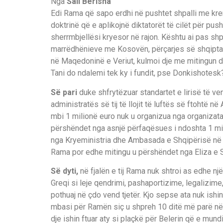
Nga
Sali Berisha
Edi Rama që sapo erdhi në pushtet shpalli me kren
doktrinë që e aplikojnë diktatorët të cilët për pu
sherrmbjellësi kryesor në rajon. Kështu ai pas sh
marrëdhënieve me Kosovën, përçarjes së shqiptar
në Maqedoninë e Veriut, kulmoi dje me mitingun d
Tani do ndalemi tek ky i fundit, pse Donkishotesk
Së pari
duke shfrytëzuar standartet e lirisë të ven
administratës së tij të llojit të luftës së ftohtë 
mbi 1 milionë euro nuk u organizua nga organizata
përshëndet nga asnjë përfaqësues i ndoshta 1 mil
nga Kryeministria dhe Ambasada e Shqipërisë në
Rama por edhe mitingu u përshëndet nga Eliza e Sk
Së dyti,
në fjalën e tij Rama nuk shtroi as edhe n
Greqi si leje qendrimi, pashaportizime, legalizim
pothuaj në çdo vend tjetër. Kjo sepse ata nuk ishin 
mbasi për Ramën siç u shpreh 10 ditë më parë në B
dje ishin ftuar aty si plaçkë për Belerin që e mu