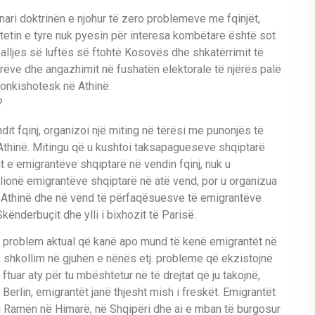
ari doktrinën e njohur të zero problemeve me fqinjët,
shtetin e tyre nuk pyesin për interesa kombëtare është sot
palljes së luftës së ftohtë Kosovës dhe shkatërrimit të
ëve dhe angazhimit në fushatën elektorale të njërës palë
onkishotesk në Athinë.
?
dit fqinj, organizoi një miting në tërësi me punonjës të
në Athinë. Mitingu që u kushtoi taksapagueseve shqiptarë
t e emigrantëve shqiptarë në vendin fqinj, nuk u
ionë emigrantëve shqiptarë në atë vend, por u organizua
 Athinë dhe në vend të përfaqësuesve të emigrantëve
ënderbuçit dhe ylli i bixhozit të Parisë.
jë problem aktual që kanë apo mund të kenë emigrantët në
e, shkollim në gjuhën e nënës etj. probleme që ekzistojnë
ftuar aty për tu mbështetur në të drejtat që ju takojnë,
erlin, emigrantët janë thjesht mish i freskët. Emigrantët
ndi Ramën në Himarë, në Shqipëri dhe ai e mban të burgosur