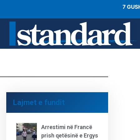
7 GUS
Lajmet e fundit
Arrestimi në Francë
prish qetësinë e Ergys