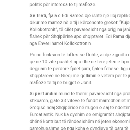
politik për interesa të tij mafioze.
Se treti,
fjala e Edi Ramës dje ishte një lloj repl
dikur me marrëzinë e tij i kërcënonte grekët: “Kuj
Kollokotronit”, të cilët pavarësisht nga origjina j
fishek për Shqipërinë apo shqiptarët. Edi Rama dj
nga Enveri harroi Kollokotronin.
Po në funksion të luftës së ftohtë, ai dje zgjodhi
që në 10 vite pushtet apo dhe në tërë jetën e tij nu
dëgjuam të përdorë fjalët çam, fjalën fshesë, ligji 
shqiptarëve në Greqi me qëllimin e vetëm për të jus
mafioze të tij në brigjet e Jonit.
Si përfundim
mund të themi: pavarësisht nga pro
shkuarën, gjatë 33 viteve të fundit marrëdhëniet
Greqisë ndaj Shqipërisë në rrugën e saj të ndërtim
Euroatlantik. Nuk ka dyshim se emigrantët shqipt
dhënë kontribut të rëndësishëm në jetën ekonomi
pamohueshme që nga koha e dyndjeve të para të sh