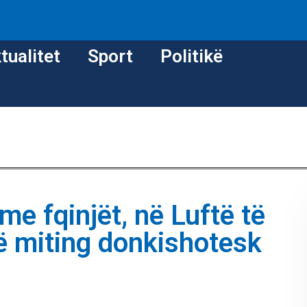
tualitet
Sport
Politikë
e fqinjët, në Luftë të
jë miting donkishotesk