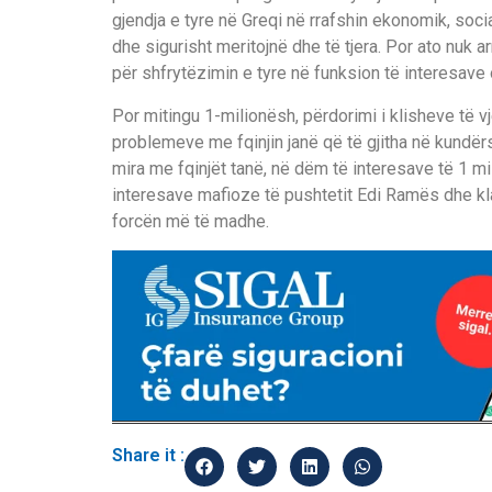
gjendja e tyre në Greqi në rrafshin ekonomik, soc
dhe sigurisht meritojnë dhe të tjera. Por ato nuk 
për shfrytëzimin e tyre në funksion të interesave
Por mitingu 1-milionësh, përdorimi i klisheve të v
problemeve me fqinjin janë që të gjitha në kundë
mira me fqinjët tanë, në dëm të interesave të 1 mi
interesave mafioze të pushtetit Edi Ramës dhe kla
forcën më të madhe.
Share it :