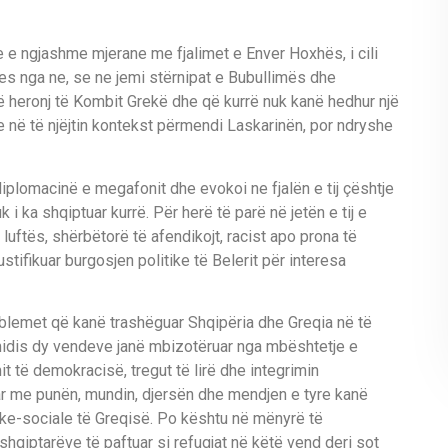
ike e ngjashme mjerane me fjalimet e Enver Hoxhës, i cili
des nga ne, se ne jemi stërnipat e Bubullimës dhe
anë heronj të Kombit Grekë dhe që kurrë nuk kanë hedhur një
e në të njëjtin kontekst përmendi Laskarinën, por ndryshe
 diplomacinë e megafonit dhe evokoi ne fjalën e tij çështje
k i ka shqiptuar kurrë. Për herë të parë në jetën e tij e
i luftës, shërbëtorë të afendikojt, racist apo prona të
tifikuar burgosjen politike të Belerit për interesa
blemet që kanë trashëguar Shqipëria dhe Greqia në të
 midis dy vendeve janë mbizotëruar nga mbështetje e
it të demokracisë, tregut të lirë dhe integrimin
ar me punën, mundin, djersën dhe mendjen e tyre kanë
ke-sociale të Greqisë. Po kështu në mënyrë të
qiptarëve të paftuar si refugjat në këtë vend deri sot