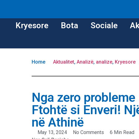
Kryesore
Bota
Sociale
Ak
Home
Aktualitet
,
Analizë
,
analize
,
Kryesore
Nga zero probleme m
Ftohtë si Enveri! N
në Athinë
May 13, 2024
No Comments
6 Min Read