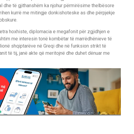
ial dhe të gjithanshëm ka njohur përmirësime thelbësore
arrihen kurrë me mitingje donkishoteske as dhe përpjekje
 obskure.
jetra hoxhiste, diplomacia e megafonit për zgjidhjen e
rshtim me interesin tonë kombëtar të marrëdhënieve të
lionë shqiptarëve në Greqi dhe në funksion strikt të
nit të tij, janë akte që meritojnë dhe duhet dënuar me