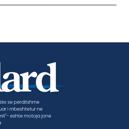
etës se përditshme
luar i mbeshtetur ne
jmit"- eshte motoja jone
a