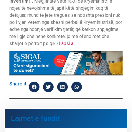
investimi”.
Megjithatë vetë fakti që kryeministri e
ndjeu të nevojshme të japë këtë shpjegim kaq të
detajuar, mund të jetë tregues se ndoshta presioni nuk
po i vjen vetëm nga sheshi përballë Kryeministrisë, por
edhe nga ndonjë verifikim tjetër, që kërkon shpjegime
me ligje dhe nene konkrete, jo me ofendimet dhe
sharjet e përroit psiqik./
Lapsi.al
Share it :
Lajmet e fundit