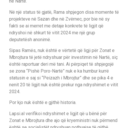
në Nartë.
Në një status të gjatë, Rama shpjegon disa momente të
projekteve në Sazan dhe në Zvërnec, por bie në sy
fakti se ai merret me detaje konkrete të ligjit që
ndryshoi në shkurt të vitit 2024 me një grup
deputetësh anonimë.
Sipas Ramës, nuk është e vërtetë që ligji për Zonat e
Mbrojtura të jetë ndryshuar për investimin në Nartë, siç
është raportuar deri më tani. Ai përpiqet të shpjegojë
se zona “Pishë Poro-Nartë” nuk e ka humbur kurrë
statusin e saj si “Peizazh i Mbrojtur” dhe se pika 4 e
nenit 20 të ligjit nuk është prekur nga ndryshimet e vitit
2024.
Por kjo nuk është e gjithë historia.
Lapsi.al verifikoi ndryshimet e ligjit që u bënë për
Zonat e Mbrojtura dhe ajo që kryeministri nuk përmend
është se socialistët ndryshuan pothuajse të gjithë