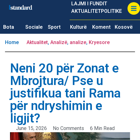
LAJMI I FUNDIT
AKTUALITET
POLITIKE
Bota
Sociale
Sport
Kulturë
Koment
Kosovë
Home
Aktualitet
,
Analizë
,
analize
,
Kryesore
Neni 20 për Zonat e
Mbrojtura/ Pse u
justifikua tani Rama
për ndryshimin e
ligjit?
June 15, 2026
No Comments
6 Min Read