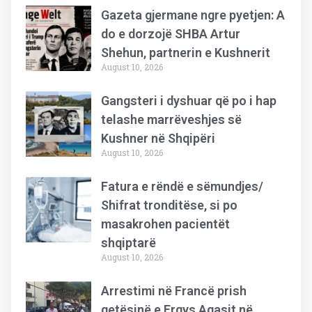
Gazeta gjermane ngre pyetjen: A
do e dorzojë SHBA Artur
Shehun, partnerin e Kushnerit
August 10, 2026
Gangsteri i dyshuar që po i hap
telashe marrëveshjes së
Kushner në Shqipëri
August 10, 2026
Fatura e rëndë e sëmundjes/
Shifrat tronditëse, si po
masakrohen pacientët
shqiptarë
August 10, 2026
Arrestimi në Francë prish
qetësinë e Ergys Agasit në