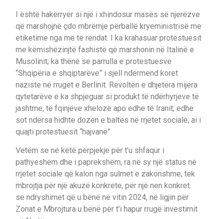
I është hakërryer si një i xhindosur masës së njerëzve
që marshojnë çdo mbrëmje përballë kryeministrisë me
etiketime nga më të rëndat. I ka krahasuar protestuesit
me këmishëzinjtë fashistë që marshonin në Italinë e
Musolinit; ka thënë se parrulla e protestuesve
“Shqipëria e shqiptarëve” i sjell ndërmend koret
naziste në rrugët e Berlinit. Revoltën e dhjetëra mijëra
qytetarëve e ka shpjeguar si produkt të ndërhyrjeve të
jashtme, të fqinjëve xhelozë apo edhe të Iranit; edhe
sot ndërsa hidhte dozën e baltës në rrjetet sociale, ai i
quajti protestuesit “hajvanë”.
Vetëm se në këtë përpjekje për t’u shfaqur i
pathyeshëm dhe i paprekshëm, ra në sy një status në
rrjetet sociale që kalon nga sulmet e zakonshme, tek
mbrojtja për një akuzë konkrete, për një nen konkret.
se ndryshimet që u bënë në vitin 2024, në ligjin për
Zonat e Mbrojtura u bënë për t’i hapur rrugë investimit