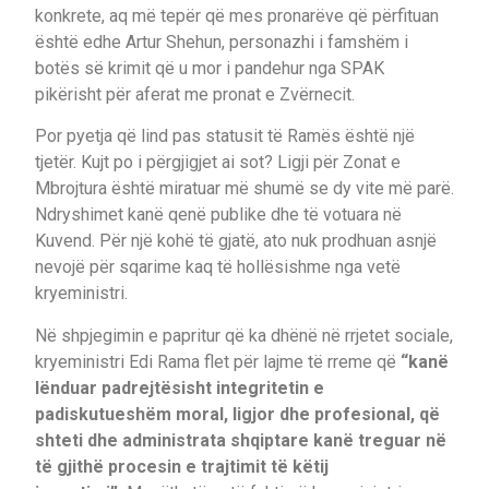
konkrete, aq më tepër që mes pronarëve që përfituan
është edhe Artur Shehun, personazhi i famshëm i
botës së krimit që u mor i pandehur nga SPAK
pikërisht për aferat me pronat e Zvërnecit.
Por pyetja që lind pas statusit të Ramës është një
tjetër. Kujt po i përgjigjet ai sot? Ligji për Zonat e
Mbrojtura është miratuar më shumë se dy vite më parë.
Ndryshimet kanë qenë publike dhe të votuara në
Kuvend. Për një kohë të gjatë, ato nuk prodhuan asnjë
nevojë për sqarime kaq të hollësishme nga vetë
kryeministri.
Në shpjegimin e papritur që ka dhënë në rrjetet sociale,
kryeministri Edi Rama flet për lajme të rreme që
“kanë
lënduar padrejtësisht integritetin e
padiskutueshëm moral, ligjor dhe profesional, që
shteti dhe administrata shqiptare kanë treguar në
të gjithë procesin e trajtimit të këtij