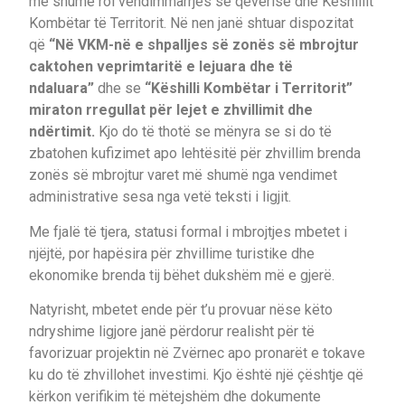
më shumë rol vendimmarrjes së qeverisë dhe Këshillit
Kombëtar të Territorit. Në nen janë shtuar dispozitat
që
“Në VKM-në e shpalljes së zonës së mbrojtur
caktohen veprimtaritë e lejuara dhe të
ndaluara”
dhe se
“Këshilli Kombëtar i Territorit”
miraton rregullat për lejet e zhvillimit dhe
ndërtimit.
Kjo do të thotë se mënyra se si do të
zbatohen kufizimet apo lehtësitë për zhvillim brenda
zonës së mbrojtur varet më shumë nga vendimet
administrative sesa nga vetë teksti i ligjit.
Me fjalë të tjera, statusi formal i mbrojtjes mbetet i
njëjtë, por hapësira për zhvillime turistike dhe
ekonomike brenda tij bëhet dukshëm më e gjerë.
Natyrisht, mbetet ende për t’u provuar nëse këto
ndryshime ligjore janë përdorur realisht për të
favorizuar projektin në Zvërnec apo pronarët e tokave
ku do të zhvillohet investimi. Kjo është një çështje që
kërkon verifikim të mëtejshëm dhe dokumente