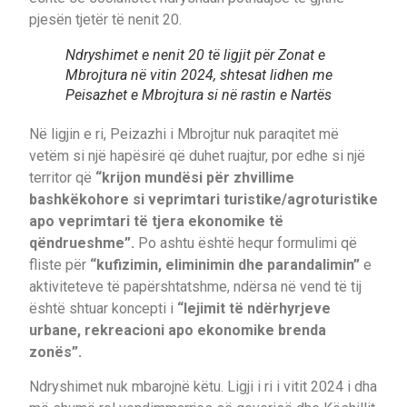
pjesën tjetër të nenit 20.
Ndryshimet e nenit 20 të ligjit për Zonat e
Mbrojtura në vitin 2024, shtesat lidhen me
Peisazhet e Mbrojtura si në rastin e Nartës
Në ligjin e ri, Peizazhi i Mbrojtur nuk paraqitet më
vetëm si një hapësirë që duhet ruajtur, por edhe si një
territor që
“krijon mundësi për zhvillime
bashkëkohore si veprimtari turistike/agroturistike
apo veprimtari të tjera ekonomike të
qëndrueshme”.
Po ashtu është hequr formulimi që
fliste për
“kufizimin, eliminimin dhe parandalimin”
e
aktiviteteve të papërshtatshme, ndërsa në vend të tij
është shtuar koncepti i
“lejimit të ndërhyrjeve
urbane, rekreacioni apo ekonomike brenda
zonës”.
Ndryshimet nuk mbarojnë këtu. Ligji i ri i vitit 2024 i dha