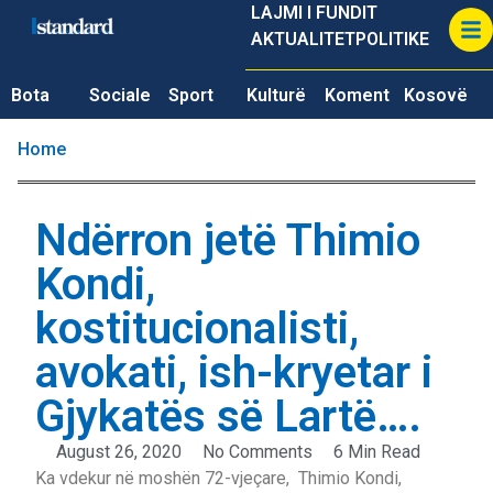
LAJMI I FUNDIT
AKTUALITET
POLITIKE
Bota
Sociale
Sport
Kulturë
Koment
Kosovë
Home
Ndërron jetë Thimio
Kondi,
kostitucionalisti,
avokati, ish-kryetar i
Gjykatës së Lartë….
August 26, 2020
No Comments
6 Min Read
Ka vdekur në moshën 72-vjeçare, Thimio Kondi,