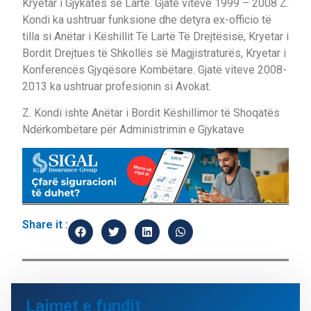
Kryetar i Gjykatës së Lartë. Gjatë viteve 1999 – 2008 Z.
Kondi ka ushtruar funksione dhe detyra ex-officio të
tilla si Anëtar i Këshillit Të Lartë Të Drejtësisë, Kryetar i
Bordit Drejtues të Shkollës së Magjistraturës, Kryetar i
Konferencës Gjyqësore Kombëtare. Gjatë viteve 2008-
2013 ka ushtruar profesionin si Avokat.
Z. Kondi ishte Anëtar i Bordit Këshillimor të Shoqatës
Ndërkombëtare për Administrimin e Gjykatave
Share it :
Lajmet e fundit