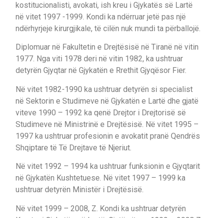
kostitucionalisti, avokati, ish kreu i Gjykatës së Lartë
në vitet 1997 -1999. Kondi ka ndërruar jetë pas një
ndërhyrjeje kirurgjikale, të cilën nuk mundi ta përballojë.
Diplomuar në Fakultetin e Drejtësisë në Tiranë në vitin
1977. Nga viti 1978 deri në vitin 1982, ka ushtruar
detyrën Gjyqtar në Gjykatën e Rrethit Gjyqësor Fier.
Në vitet 1982-1990 ka ushtruar detyrën si specialist
në Sektorin e Studimeve në Gjykatën e Lartë dhe gjatë
viteve 1990 – 1992 ka qenë Drejtor i Drejtorisë së
Studimeve në Ministrinë e Drejtësisë. Në vitet 1995 –
1997 ka ushtruar profesionin e avokatit pranë Qendrës
Shqiptare të Të Drejtave të Njeriut.
Në vitet 1992 – 1994 ka ushtruar funksionin e Gjyqtarit
në Gjykatën Kushtetuese. Në vitet 1997 – 1999 ka
ushtruar detyrën Ministër i Drejtësisë.
Në vitet 1999 – 2008, Z. Kondi ka ushtruar detyrën