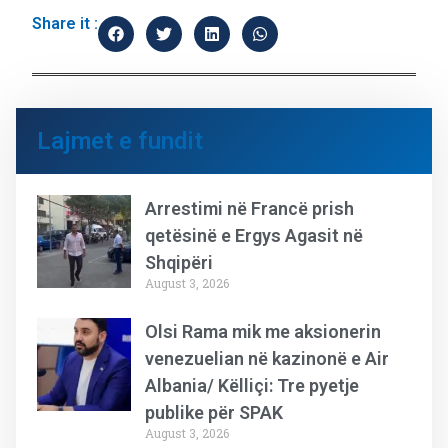
Share it :
Lajmet e fundit
Arrestimi në Francë prish
qetësinë e Ergys Agasit në
Shqipëri
August 3, 2026
Olsi Rama mik me aksionerin
venezuelian në kazinonë e Air
Albania/ Këlliçi: Tre pyetje
publike për SPAK
August 3, 2026