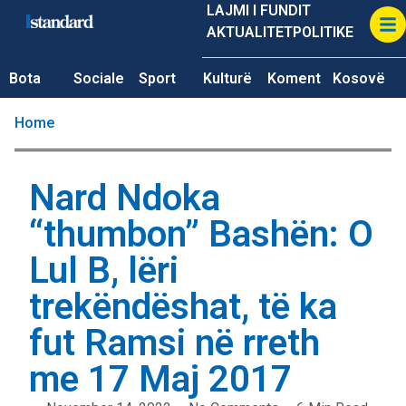
LAJMI I FUNDIT
AKTUALITET
POLITIKE
Bota
Sociale
Sport
Kulturë
Koment
Kosovë
Home
Nard Ndoka
“thumbon” Bashën: O
Lul B, lëri
trekëndëshat, të ka
fut Ramsi në rreth
me 17 Maj 2017