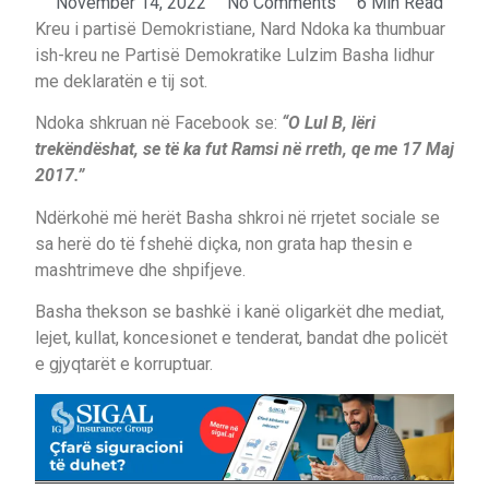
November 14, 2022
No Comments
6 Min Read
Kreu i partisë Demokristiane, Nard Ndoka ka thumbuar
ish-kreu ne Partisë Demokratike Lulzim Basha lidhur
me deklaratën e tij sot.
Ndoka shkruan në Facebook se:
“O Lul B, lëri
trekëndëshat, se të ka fut Ramsi në rreth, qe me 17 Maj
2017.”
Ndërkohë më herët Basha shkroi në rrjetet sociale se
sa herë do të fshehë diçka, non grata hap thesin e
mashtrimeve dhe shpifjeve.
Basha thekson se bashkë i kanë oligarkët dhe mediat,
lejet, kullat, koncesionet e tenderat, bandat dhe policët
e gjyqtarët e korruptuar.