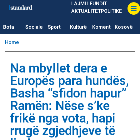
LAJMI I FUNDIT
AKTUALITET
POLITIKE
Bota
Sociale
Sport
Kulturë
Koment
Kosovë
Home
Na mbyllet dera e
Europës para hundës,
Basha “sfidon hapur”
Ramën: Nëse s’ke
frikë nga vota, hapi
rrugë zgjedhjeve të