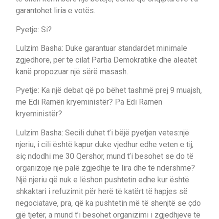
garantohet liria e votës.
Pyetje: Si?
Lulzim Basha: Duke garantuar standardet minimale
zgjedhore, për të cilat Partia Demokratike dhe aleatët
kanë propozuar një sërë masash.
Pyetje: Ka një debat që po bëhet tashmë prej 9 muajsh,
me Edi Ramën kryeministër? Pa Edi Ramën
kryeministër?
Lulzim Basha: Secili duhet t’i bëjë pyetjen vetes:një
njeriu, i cili është kapur duke vjedhur edhe veten e tij,
siç ndodhi me 30 Qershor, mund t’i besohet se do të
organizojë një palë zgjedhje të lira dhe të ndershme?
Një njeriu që nuk e lëshon pushtetin edhe kur është
shkaktari i refuzimit për herë të katërt të hapjes së
negociatave, pra, që ka pushtetin më të shenjtë se çdo
gjë tjetër, a mund t’i besohet organizimi i zgjedhjeve të