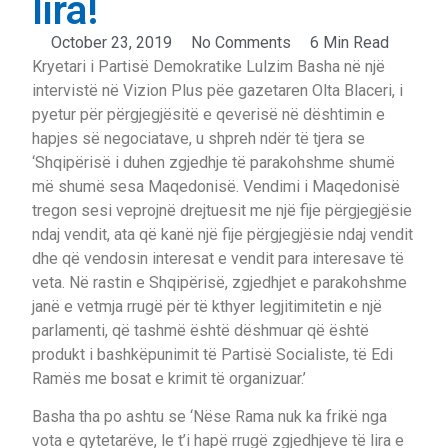
lira!
October 23, 2019
No Comments
6 Min Read
Kryetari i Partisë Demokratike Lulzim Basha në një
intervistë në Vizion Plus pëe gazetaren Olta Blaceri, i
pyetur për përgjegjësitë e qeverisë në dështimin e
hapjes së negociatave, u shpreh ndër të tjera se
‘Shqipërisë i duhen zgjedhje të parakohshme shumë
më shumë sesa Maqedonisë. Vendimi i Maqedonisë
tregon sesi veprojnë drejtuesit me një fije përgjegjësie
ndaj vendit, ata që kanë një fije përgjegjësie ndaj vendit
dhe që vendosin interesat e vendit para interesave të
veta. Në rastin e Shqipërisë, zgjedhjet e parakohshme
janë e vetmja rrugë për të kthyer legjitimitetin e një
parlamenti, që tashmë është dëshmuar që është
produkt i bashkëpunimit të Partisë Socialiste, të Edi
Ramës me bosat e krimit të organizuar.’
Basha tha po ashtu se ‘Nëse Rama nuk ka frikë nga
vota e qytetarëve, le t’i hapë rrugë zgjedhjeve të lira e