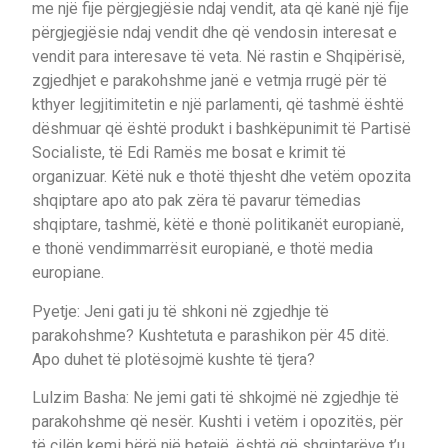
me një fije përgjegjësie ndaj vendit, ata që kanë një fije
përgjegjësie ndaj vendit dhe që vendosin interesat e
vendit para interesave të veta. Në rastin e Shqipërisë,
zgjedhjet e parakohshme janë e vetmja rrugë për të
kthyer legjitimitetin e një parlamenti, që tashmë është
dëshmuar që është produkt i bashkëpunimit të Partisë
Socialiste, të Edi Ramës me bosat e krimit të
organizuar. Këtë nuk e thotë thjesht dhe vetëm opozita
shqiptare apo ato pak zëra të pavarur tëmedias
shqiptare, tashmë, këtë e thonë politikanët europianë,
e thonë vendimmarrësit europianë, e thotë media
europiane.
Pyetje: Jeni gati ju të shkoni në zgjedhje të
parakohshme? Kushtetuta e parashikon për 45 ditë.
Apo duhet të plotësojmë kushte të tjera?
Lulzim Basha: Ne jemi gati të shkojmë në zgjedhje të
parakohshme që nesër. Kushti i vetëm i opozitës, për
të cilën kemi bërë një betejë, është që shqiptarëve t’u