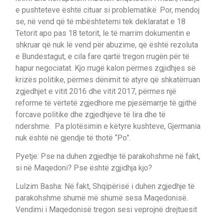
e pushteteve është cituar si problematikë. Por, mendoj
se, në vend që të mbështetemi tek deklaratat e 18
Tetorit apo pas 18 tetorit, le të marrim dokumentin e
shkruar që nuk lë vend për abuzime, që është rezoluta
e Bundestagut, e cila fare qartë tregon rrugën për të
hapur negociatat. Kjo rrugë kalon përmes zgjidhjes së
krizës politike, përmes dënimit të atyre që shkatërruan
zgjedhjet e vitit 2016 dhe vitit 2017, përmes një
reforme të vërtetë zgjedhore me pjesëmarrje të gjithë
forcave politike dhe zgjedhjeve të lira dhe të
ndershme. Pa plotësimin e këtyre kushteve, Gjermania
nuk është në gjendje të thotë “Po”.
Pyetje: Pse na duhen zgjedhje të parakohshme në fakt,
si në Maqedoni? Pse është zgjidhja kjo?
Lulzim Basha: Në fakt, Shqipërisë i duhen zgjedhje të
parakohshme shumë më shumë sesa Maqedonisë.
Vendimi i Maqedonisë tregon sesi veprojnë drejtuesit