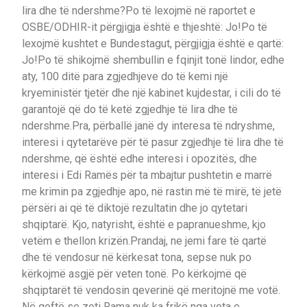
lira dhe të ndershme?Po të lexojmë në raportet e
OSBE/ODHIR-it përgjigja është e thjeshtë: Jo!Po të
lexojmë kushtet e Bundestagut, përgjigja është e qartë:
Jo!Po të shikojmë shembullin e fqinjit tonë lindor, edhe
aty, 100 ditë para zgjedhjeve do të kemi një
kryeministër tjetër dhe një kabinet kujdestar, i cili do të
garantojë që do të ketë zgjedhje të lira dhe të
ndershme.Pra, përballë janë dy interesa të ndryshme,
interesi i qytetarëve për të pasur zgjedhje të lira dhe të
ndershme, që është edhe interesi i opozitës, dhe
interesi i Edi Ramës për ta mbajtur pushtetin e marrë
me krimin pa zgjedhje apo, në rastin më të mirë, të jetë
përsëri ai që të diktojë rezultatin dhe jo qytetari
shqiptarë. Kjo, natyrisht, është e papranueshme, kjo
vetëm e thellon krizën.Prandaj, ne jemi fare të qartë
dhe të vendosur në kërkesat tona, sepse nuk po
kërkojmë asgjë për veten tonë. Po kërkojmë që
shqiptarët të vendosin qeverinë që meritojnë me votë.
Në qoftë se zoti Rama nuk ka frikë nga vota e