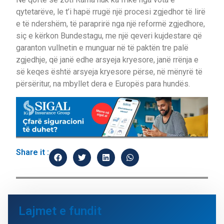
qytetarëve, le t’i hapë rrugë një procesi zgjedhor të lirë
e të ndershëm, të paraprirë nga një reformë zgjedhore,
siç e kërkon Bundestagu, me një qeveri kujdestare që
garanton vullnetin e munguar në të paktën tre palë
zgjedhje, që janë edhe arsyeja kryesore, janë rrënja e
së keqes është arsyeja kryesore përse, në mënyrë të
përsëritur, na mbyllet dera e Europës para hundës.
Share it :
Lajmet e fundit