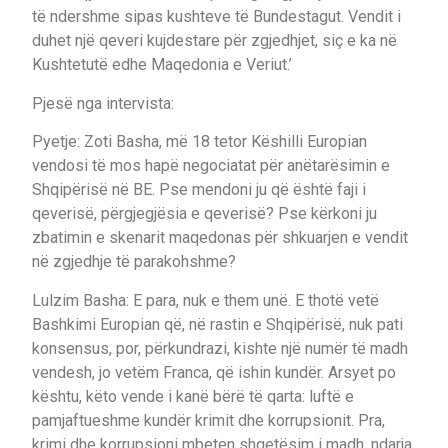
të ndershme sipas kushteve të Bundestagut. Vendit i
duhet një qeveri kujdestare për zgjedhjet, siç e ka në
Kushtetutë edhe Maqedonia e Veriut.’
Pjesë nga intervista:
Pyetje: Zoti Basha, më 18 tetor Këshilli Europian
vendosi të mos hapë negociatat për anëtarësimin e
Shqipërisë në BE. Pse mendoni ju që është faji i
qeverisë, përgjegjësia e qeverisë? Pse kërkoni ju
zbatimin e skenarit maqedonas për shkuarjen e vendit
në zgjedhje të parakohshme?
Lulzim Basha: E para, nuk e them unë. E thotë vetë
Bashkimi Europian që, në rastin e Shqipërisë, nuk pati
konsensus, por, përkundrazi, kishte një numër të madh
vendesh, jo vetëm Franca, që ishin kundër. Arsyet po
kështu, këto vende i kanë bërë të qarta: luftë e
pamjaftueshme kundër krimit dhe korrupsionit. Pra,
krimi dhe korrupsioni mbeten shqetësim i madh, ndarja