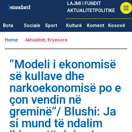
LAJMI I FUNDIT
AKTUALITET
POLITIKE
Bota
Sociale
Sport
Kulturë
Koment
Kosovë
Home
Aktualitet
,
Kryesore
“Modeli i ekonomisë
së kullave dhe
narkoekonomisë po e
çon vendin në
greminë”/ Blushi: Ja
si mund të ndalim