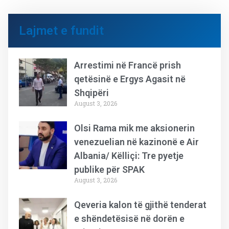
Lajmet e fundit
Arrestimi në Francë prish
qetësinë e Ergys Agasit në
Shqipëri
August 3, 2026
Olsi Rama mik me aksionerin
venezuelian në kazinonë e Air
Albania/ Këlliçi: Tre pyetje
publike për SPAK
August 3, 2026
Qeveria kalon të gjithë tenderat
e shëndetësisë në dorën e