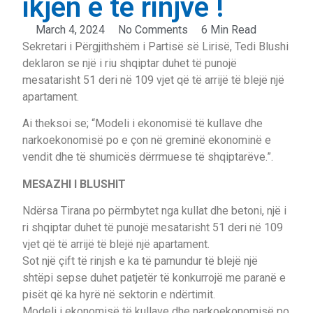
ikjen e të rinjve !
March 4, 2024
No Comments
6 Min Read
Sekretari i Përgjithshëm i Partisë së Lirisë, Tedi Blushi
deklaron se një i riu shqiptar duhet të punojë
mesatarisht 51 deri në 109 vjet që të arrijë të blejë një
apartament.
Ai theksoi se; “Modeli i ekonomisë të kullave dhe
narkoekonomisë po e çon në greminë ekonominë e
vendit dhe të shumicës dërrmuese të shqiptarëve.”.
MESAZHI I BLUSHIT
Ndërsa Tirana po përmbytet nga kullat dhe betoni, një i
ri shqiptar duhet të punojë mesatarisht 51 deri në 109
vjet që të arrijë të blejë një apartament.
Sot një çift të rinjsh e ka të pamundur të blejë një
shtëpi sepse duhet patjetër të konkurrojë me paranë e
pisët që ka hyrë në sektorin e ndërtimit.
Modeli i ekonomisë të kullave dhe narkoekonomisë po