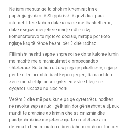
Ne jemi mësuar që ta shohim kryeministrin e
papërgjegjshëm të Shqipërisë të gozhduar para
internetit, tërë kohën duke u marrë me thashetheme,
duke reaguar menjëherë madje edhe ndaj
komentatorëve të rrjeteve sociale, mirëpo për këtë
ngjarje kaq të rëndë heshti për 3 ditë radhazi.
Fillimisht heshti sepse shpresoi se do ta kalonte lumin
me mashtrime e manipulimet e propagandës
shtetërore. Në kohën e kësaj ngjarje pikëlluese, ngjarje
për të cilën ai është bashkëpërgjegjës, Rama ishte i
zënë me shëtitje nëpër galeri artesh e blerje në
dyqanet luksoze në Neë York.
Vetëm 3 ditë më pas, kur e pa që qytetarët u hodhën
në revolte sepse nuk i gëlltisin dot gënjeshtrat e tij, nuk
mundf të pranojnë as krimin dhe as cinizmin dhe
pandjeshmërinë me jetën e një të riu, atëhere ai u
detyrua ta beje ministrin e brendshem mish për top për