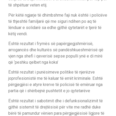
të shpëtuar veten etij.
Për këtë ngjarje të dhimbshme faji nuk është i policëve
të thjeshtë familjarë që me siguri ndihen po aq të
lënduar e solidarë sa edhe gjithë qytetarët e tjerë të
këtij vendi.
Është rezultat i frymës së papërgjegjshmërisë,
arrogancës dhe kulturës së pandëshkueshmërisë që
vjen nga shefi i qeverisë sepse populli ynë e di mirë
që ‘peshku qelbet nga koka’
Është rezultat i punësimeve politike të njerëzve
joprofesionistë me të kaluar të errët kriminale. Eshtë
përgjegjësi e atyre krerve të policisë të emëruar nga
partia që i shërbejnë pushtetit e jo qytetarëve
Është rezultat i sabotimit dhe i defunksionalizimit të
gjithë sistemit të drejtësisë për vite me radhë duke
bërë të pamundur vënien para përgjegjësisë ligjore të