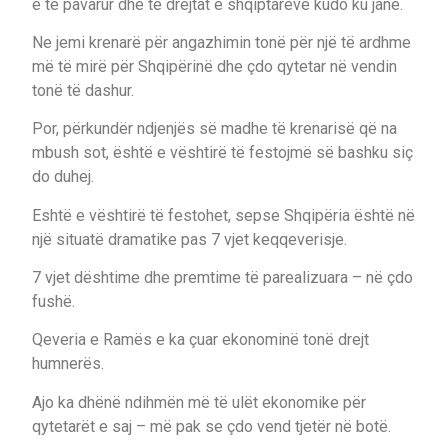
e te pavarur dhe te drejtat e shqiptareve kudo ku jane.
Ne jemi krenarë për angazhimin tonë për një të ardhme
më të mirë për Shqipërinë dhe çdo qytetar në vendin
tonë të dashur.
Por, përkundër ndjenjës së madhe të krenarisë që na
mbush sot, është e vështirë të festojmë së bashku siç
do duhej.
Eshtë e vështirë të festohet, sepse Shqipëria është në
një situatë dramatike pas 7 vjet keqqeverisje.
7 vjet dështime dhe premtime të parealizuara – në çdo
fushë.
Qeveria e Ramës e ka çuar ekonominë tonë drejt
humnerës.
Ajo ka dhënë ndihmën më të ulët ekonomike për
qytetarët e saj – më pak se çdo vend tjetër në botë.