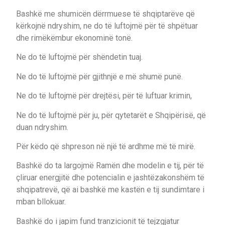
Bashkë me shumicën dërrmuese të shqiptarëve që
kërkojnë ndryshim, ne do të luftojmë për të shpëtuar
dhe rimëkëmbur ekonominë tonë.
Ne do të luftojmë për shëndetin tuaj.
Ne do të luftojmë për gjithnjë e më shumë punë.
Ne do të luftojmë për drejtësi, për të luftuar krimin,
Ne do të luftojmë për ju, për qytetarët e Shqipërisë, që
duan ndryshim.
Për këdo që shpreson në një të ardhme më të mirë.
Bashkë do ta largojmë Ramën dhe modelin e tij, për të
çliruar energjitë dhe potencialin e jashtëzakonshëm të
shqipatrevë, që ai bashkë me kastën e tij sundimtare i
mban bllokuar.
Bashkë do i japim fund tranzicionit të tejzgjatur