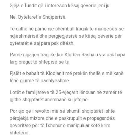
Gjëja e fundit që i intereson kësaj qeverie jeni ju.
Ne. Qytetarët e Shqipërisë.
Të gjithë ne pamë një shembull tragjik të mungesës së
ndjeshmërisë dhe përgjegjësisë së kësaj qeverie për
qytetarët e saj para pak ditësh.
Pamë ngjarjen tragjike kur Klodian Rasha u vra pak hapa
larg pragut të shtëpisë së tij.
Fjalët e babait të Klodianit më prekën thellë e më kanë
lënë gjurmë të pashlyeshme.
Lotët e familjarëve të 25-vjeçarit lënduan në zemër të
gjithë shqiptarët anembanë ku jetojnë.
Por ajo që i revoltoi më së shumti shqiptarët ishte
përpjekja mizore dhe e paskrupullt e propagandës
qeveritare për të fshehur e manipuluar këtë krim
shtetëror.