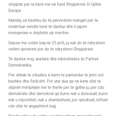
shqiptar për ta bërë më në fund Shqipërinë Si Gjithë
Europa
Mandej së bashku do të përveshim mëngët për ta
rindërtuar vendin tonë të dashur dhe ti japim
mirëqenien e dinjitetin që meriton.
Sepse me votën tuaj në 25 prill, ju nuk do të ndryshoni
vetëm qeverinë por do të ndryshoni Shqipërinë.
Të dashur miq, anëtarë dhe mbështetës të Partisë
Demokratike,
Per shkak te situates e kemi te pamundur te jemi sot
bashke dhe fizikisht. Por une dua qe ne kete dite te
shpreh mirnjohjen me te thelle per te gjithe ju, per cdo
demokrate dhe demokrat qe kurre nuk u dorezuat, kurre
nuk u mposhtet, nuk u shantazhuat, por qendruat, luftuat
cdo dite te angazhimit tuaj.