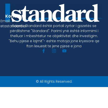
Kontakt
Email:
Gazeta Standard është portali zyrtar i gazetës se
etastandard.al
përditshme "Standard". Parimi ynë është informimi i
thelluar i mbeshtetur ne objektivitet dhe investigim.
"Behu pjese e lajmit"- eshte motoja jone kryesore qe
fton lexuesit te jene pjese e jona
© All Rights Reserved.