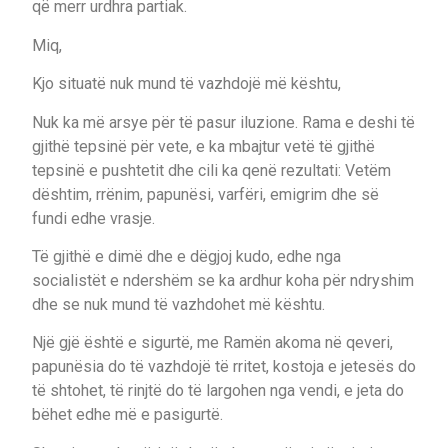
që merr urdhra partiak.
Miq,
Kjo situatë nuk mund të vazhdojë më kështu,
Nuk ka më arsye për të pasur iluzione. Rama e deshi të
gjithë tepsinë për vete, e ka mbajtur vetë të gjithë
tepsinë e pushtetit dhe cili ka qenë rezultati: Vetëm
dështim, rrënim, papunësi, varfëri, emigrim dhe së
fundi edhe vrasje.
Të gjithë e dimë dhe e dëgjoj kudo, edhe nga
socialistët e ndershëm se ka ardhur koha për ndryshim
dhe se nuk mund të vazhdohet më kështu.
Një gjë është e sigurtë, me Ramën akoma në qeveri,
papunësia do të vazhdojë të rritet, kostoja e jetesës do
të shtohet, të rinjtë do të largohen nga vendi, e jeta do
bëhet edhe më e pasigurtë.