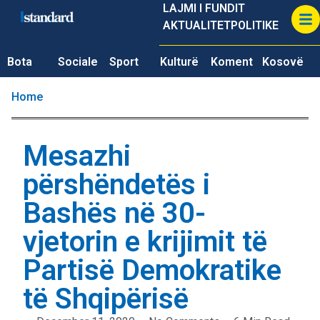
LAJMI I FUNDIT
AKTUALITET
POLITIKE
Bota
Sociale
Sport
Kulturë
Koment
Kosovë
Home
Mesazhi
përshëndetës i
Bashës në 30-
vjetorin e krijimit të
Partisë Demokratike
të Shqipërisë