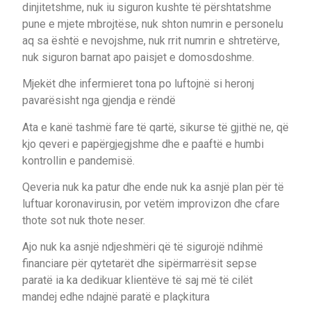
dinjitetshme, nuk iu siguron kushte të përshtatshme
pune e mjete mbrojtëse, nuk shton numrin e personelu
aq sa është e nevojshme, nuk rrit numrin e shtretërve,
nuk siguron barnat apo paisjet e domosdoshme.
Mjekët dhe infermieret tona po luftojnë si heronj
pavarësisht nga gjendja e rëndë
Ata e kanë tashmë fare të qartë, sikurse të gjithë ne, që
kjo qeveri e papërgjegjshme dhe e paaftë e humbi
kontrollin e pandemisë.
Qeveria nuk ka patur dhe ende nuk ka asnjë plan për të
luftuar koronavirusin, por vetëm improvizon dhe cfare
thote sot nuk thote neser.
Ajo nuk ka asnjë ndjeshmëri që të sigurojë ndihmë
financiare për qytetarët dhe sipërmarrësit sepse
paratë ia ka dedikuar klientëve të saj më të cilët
mandej edhe ndajnë paratë e plaçkitura