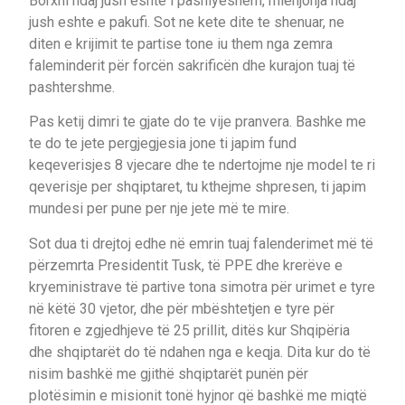
Borxhi ndaj jush eshte i pashlyeshem, mienjohja ndaj
jush eshte e pakufi. Sot ne kete dite te shenuar, ne
diten e krijimit te partise tone iu them nga zemra
faleminderit për forcën sakrificën dhe kurajon tuaj të
pashtershme.
Pas ketij dimri te gjate do te vije pranvera. Bashke me
te do te jete pergjegjesia jone ti japim fund
keqeverisjes 8 vjecare dhe te ndertojme nje model te ri
qeverisje per shqiptaret, tu kthejme shpresen, ti japim
mundesi per pune per nje jete më te mire.
Sot dua ti drejtoj edhe në emrin tuaj falenderimet më të
përzemrta Presidentit Tusk, të PPE dhe krerëve e
kryeministrave të partive tona simotra për urimet e tyre
në këtë 30 vjetor, dhe për mbështetjen e tyre për
fitoren e zgjedhjeve të 25 prillit, ditës kur Shqipëria
dhe shqiptarët do të ndahen nga e keqja. Dita kur do të
nisim bashkë me gjithë shqiptarët punën për
plotësimin e misionit tonë hyjnor që bashkë me miqtë