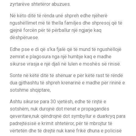
zyrtarëve shtetëror abuzues.
Në këto ditë të rënda unë shpreh edhe njëherë
ngushëllimet më të thella familjes dhe shpresoj që të
gjejnë forcën për të përballur një ngjarje kaq
dëshpëruese.
Edhe pse e di që s’ka fjalë që të mund të ngushëllojë
zemrat e plagosura nga një humbje kaq e madhe
sikurse vrasja e një djali në lulen e moshës së rinisë.
Sonte në këtë ditë të shënuar e për këtë rast të rëndë
dua gjithashtu të shpreh krenarinë e madhe për rininë e
sotshme shqiptare,
Ashtu sikurse para 30 vjetësh, edhe të rinjtë e
sotshëm, nuk durojnë dot rrenat e propagandës
qeveritare,nuk qëndrojnë dot symbyllur e duarkryq para
padrejtësisë e krimit shtetëror, për të mbrojtur të
vërtetën dhe të drejtë nuk kanë frikë dhuna e policisë