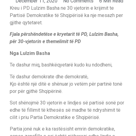
December 11, 2020
No Comments
6 Min Read
Kreu i PD Lulzim Basha ne 30 vjetorin e krijimit te
Partisë Demokratike të Shqipërisë ka nje mesazh per
gjithe qytetaret.
Fjala përshëndetëse e kryetarit të PD, Lulzim Basha,
për 30-vjetorin e themelimit të PD
Nga Lulzim Basha
Te dashur miq, bashkëqyetarë kudo ku ndodheni,
Të dashur demokrate dhe demokratë,
Kjo është një ditë e shënuar jo vetëm për partinë tonë
por për gjithë Shqipërinë.
Sot shënojmë 30 vjetorin e lindjes së partisë sonë por
edhe të fillimit të kthesës së madhe të ndryshimit të
cilit i priu Partia Demokratike e Shqipërisë.
Partia jonë nuk e ka rastësisht emrin demokratike,