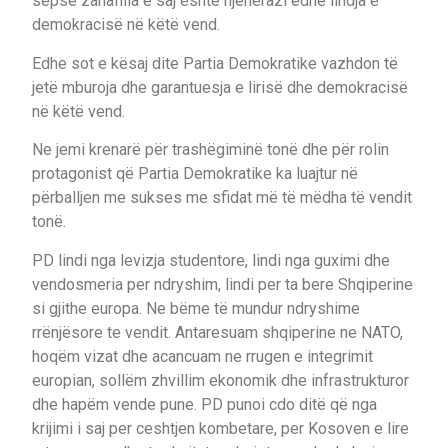
sepse zanafilla e saj është njëherazi edhe lindja e
demokracisë në këtë vend.
Edhe sot e kësaj dite Partia Demokratike vazhdon të
jetë mburoja dhe garantuesja e lirisë dhe demokracisë
në këtë vend.
Ne jemi krenarë për trashëgiminë tonë dhe për rolin
protagonist që Partia Demokratike ka luajtur në
përballjen me sukses me sfidat më të mëdha të vendit
tonë.
PD lindi nga levizja studentore, lindi nga guximi dhe
vendosmeria per ndryshim, lindi per ta bere Shqiperine
si gjithe europa. Ne bëme të mundur ndryshime
rrënjësore te vendit. Antaresuam shqiperine ne NATO,
hoqëm vizat dhe acancuam ne rrugen e integrimit
europian, sollëm zhvillim ekonomik dhe infrastrukturor
dhe hapëm vende pune. PD punoi cdo ditë që nga
krijimi i saj per ceshtjen kombetare, per Kosoven e lire