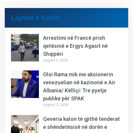
Lajmet e fundit
Arrestimi në Francë prish
qetësinë e Ergys Agasit në
Shqipëri
August 3, 2026
Olsi Rama mik me aksionerin
venezuelian në kazinonë e Air
Albania/ Këlliçi: Tre pyetje
publike për SPAK
August 3, 2026
Qeveria kalon të gjithë tenderat
e shëndetësisë në dorën e