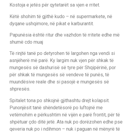
Kostoja e jetës për qytetarët sa vjen e rritet.
Këtë shohim të gjithë kudo – në supermarkete, në
dyqane ushqimore, në pikat e karburantit.
Papunësia është ritur dhe vazhdon të rritete edhe më
shumë cdo muaj
Të rinjtë tanë po detyrohen të largohen nga vendi si
asnjëherë më parë. Ky largim nuk vjen për shkak të
mungesës së dashurisë së tyre për Shqipërinë, por
për shkak të mungesës së vendeve të punës, të
muundësive reale dhe si pasojë e mungesës së
shpresës.
Spitalet tona po shkojnë gjithashtu drejt kolapsit.
Punonjësit tanë shëndetësorë po luftojnë me
vetëmohim e përkushtim në vijën e parë frontit, për të
shpëtuar çdo ditë jetë. Ata nuk po dorëzohen edhe pse
qeveria nuk po i ndihmon – nuk i paguan në mënyrë të