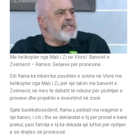
Me helikopter nga Mali i Zi në Vlorë/ Banorët e
Zvërnecit – Ramës: Gënjeve për pronësinë…
Edi Rama ka mbërritur pasditen e sotme në Vlorë me
helikopter nga Mali i Zi, për një takim me banorët e
Zvërnecit, në mes të debatit të ndezur për çështjen e
pronave dhe projektin e investimit në zonë.
Gjatë bashkëbisedimit, Rama u përball me reagimin e
një banori, i cili i tha se deklaratat e tij për pronat e kanë
prekur, pasi familja e tij ka dekada që lufton për njohjen
e së drejtës së pronësisë.