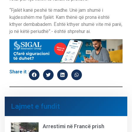
“Fjalët kanë peshë të madhe. Unë jam shumë i
kujdesshëm me fjalët. Kam thënë që prona është
kthyer dembabadem. Është kthyer shumë vite më parë,
jo në këtë periudhë”.- është shprehur ai.
Share it :
Lajmet e fundit
Arrestimi në Francë prish