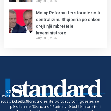
August 3, 2026
Malaj: Reforma territoriale solli
centralizim. Shqipëria po shkon
drejt një mbretërie
kryeministrore
August 3, 2026
Kontakt
Email:
Gazeta Standard është portali zyrtar i gazetës se
etastandard.al
përditshme "Standard". Parimi ynë është informimi i