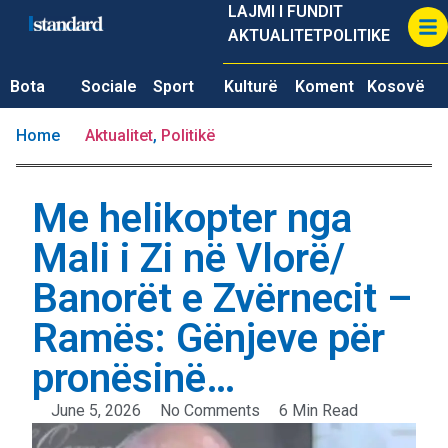
LAJMI I FUNDIT
AKTUALITET
POLITIKE
Bota
Sociale
Sport
Kulturë
Koment
Kosovë
Home
Aktualitet
,
Politikë
Me helikopter nga
Mali i Zi në Vlorë/
Banorët e Zvërnecit –
Ramës: Gënjeve për
pronësinë…
June 5, 2026
No Comments
6 Min Read