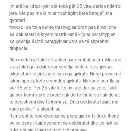
Im atë ka luftuar për atë tokë për 25 vite, derisa ndërroi
jetë. Më pas ma la mua trashëgim këtë betejë”, tha
qytetari
theksoi se toka është trashëguar brez pas brezi dhe
se deklaratat e kryeministrit kanë krijuar përshtypjen
se çështja është paragjykuar para se të shprehet
drejtësia.
“Ajo është një tokë e trashëguar dembabadem. Mua më
vrau fakti që u duk sikur çështja ishte e paragjykuar,
sikur çfarë të pres unë tani nga gjykata. Nëse prona më
takon apo jo, këtë e vendos gjykata. Na kanë sorollatur
për 35 vite. Për 25 vite luftoi im atë derisa vdiq. Fakti
që nuk kemi vrarë e prerë nuk do të thotë se nuk duhet
të dëgjohemi dhe të kemi zë. Disa deklarata tuajat më
kanë prekur”, u shpreh ai.
Rama është spërdredhur në përgjigjen e tij duke thënë
se ka qenë i kujdesshëm me deklaratat dhe se nuk ka
folur për një kthim të fundit të pronave.