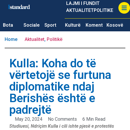
LAJMI I FUNDIT
AKTUALITET
POLITIKE
Bota
Sociale
Sport
Kulturë
Koment
Kosovë
Home
Aktualitet
,
Politikë
Kulla: Koha do të
vërtetojë se furtuna
diplomatike ndaj
Berishës është e
padrejtë
May 20, 2024
No Comments
6 Min Read
Studiuesi, Ndriçim Kulla i cili ishte pjesë e protestës