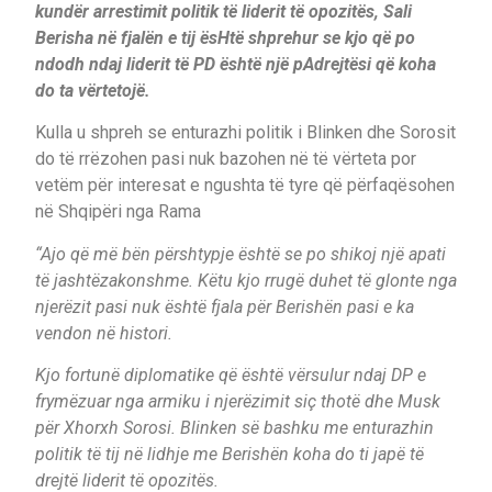
kundër arrestimit politik të liderit të opozitës, Sali
Berisha në fjalën e tij ësHtë shprehur se kjo që po
ndodh ndaj liderit të PD është një pAdrejtësi që koha
do ta vërtetojë.
Kulla u shpreh se enturazhi politik i Blinken dhe Sorosit
do të rrëzohen pasi nuk bazohen në të vërteta por
vetëm për interesat e ngushta të tyre që përfaqësohen
në Shqipëri nga Rama
“Ajo që më bën përshtypje është se po shikoj një apati
të jashtëzakonshme. Këtu kjo rrugë duhet të glonte nga
njerëzit pasi nuk është fjala për Berishën pasi e ka
vendon në histori.
Kjo fortunë diplomatike që është vërsulur ndaj DP e
frymëzuar nga armiku i njerëzimit siç thotë dhe Musk
për Xhorxh Sorosi. Blinken së bashku me enturazhin
politik të tij në lidhje me Berishën koha do ti japë të
drejtë liderit të opozitës.