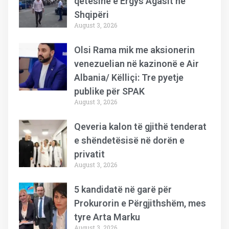
qetësinë e Ergys Agasit në
Shqipëri
August 3, 2026
Olsi Rama mik me aksionerin
venezuelian në kazinonë e Air
Albania/ Këlliçi: Tre pyetje
publike për SPAK
August 3, 2026
Qeveria kalon të gjithë tenderat
e shëndetësisë në dorën e
privatit
August 3, 2026
5 kandidatë në garë për
Prokurorin e Përgjithshëm, mes
tyre Arta Marku
August 3, 2026