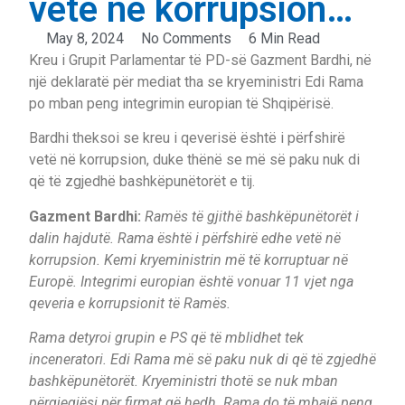
vetë në korrupsion…
May 8, 2024
No Comments
6 Min Read
Kreu i Grupit Parlamentar të PD-së Gazment Bardhi, në
një deklaratë për mediat tha se kryeministri Edi Rama
po mban peng integrimin europian të Shqipërisë.
Bardhi theksoi se kreu i qeverisë është i përfshirë
vetë në korrupsion, duke thënë se më së paku nuk di
që të zgjedhë bashkëpunëtorët e tij.
Gazment Bardhi:
Ramës të gjithë bashkëpunëtorët i
dalin hajdutë. Rama është i përfshirë edhe vetë në
korrupsion. Kemi kryeministrin më të korruptuar në
Europë. Integrimi europian është vonuar 11 vjet nga
qeveria e korrupsionit të Ramës.
Rama detyroi grupin e PS që të mblidhet tek
inceneratori. Edi Rama më së paku nuk di që të zgjedhë
bashkëpunëtorët. Kryeministri thotë se nuk mban
përgjegjësi për firmat që hedh. Rama do të mbajë peng