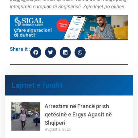
integrimin europian të Shqipërisë. Zgjedhjet po blihen.
Share it :
Lajmet e fundit
Arrestimi në Francë prish
qetësinë e Ergys Agasit në
Shqipëri
August 3, 2026