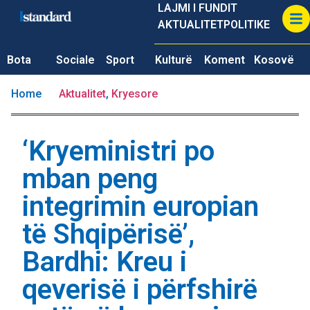
LAJMI I FUNDIT
AKTUALITET
POLITIKE
Bota
Sociale
Sport
Kulturë
Koment
Kosovë
Home
Aktualitet
,
Kryesore
‘Kryeministri po
mban peng
integrimin europian
të Shqipërisë’,
Bardhi: Kreu i
qeverisë i përfshirë