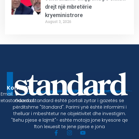
drejt një mbretërie
kryeministrore
August 3, 2026
Kontakt
Email:
Gazeta Standard është portali zyrtar i gazetës se
etastandard.al
përditshme "Standard". Parimi ynë është informimi i
thelluar i mbeshtetur ne objektivitet dhe investigim.
"Behu pjese e lajmit"- eshte motoja jone kryesore qe
fton lexuesit te jene pjese e jona