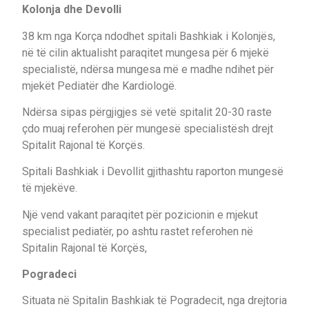
Kolonja dhe Devolli
38 km nga Korça ndodhet spitali Bashkiak i Kolonjës,
në të cilin aktualisht paraqitet mungesa për 6 mjekë
specialistë, ndërsa mungesa më e madhe ndihet për
mjekët Pediatër dhe Kardiologë.
Ndërsa sipas përgjigjes së vetë spitalit 20-30 raste
çdo muaj referohen për mungesë specialistësh drejt
Spitalit Rajonal të Korçës.
Spitali Bashkiak i Devollit gjithashtu raporton mungesë
të mjekëve.
Një vend vakant paraqitet për pozicionin e mjekut
specialist pediatër, po ashtu rastet referohen në
Spitalin Rajonal të Korçës,
Pogradeci
Situata në Spitalin Bashkiak të Pogradecit, nga drejtoria