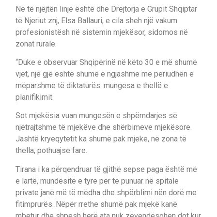
Në të njëjtën linjë është dhe Drejtorja e Grupit Shqiptar
të Njeriut znj, Elsa Ballauri, e cila sheh një vakum
profesionistësh në sistemin mjekësor, sidomos në
zonat rurale.
“Duke e observuar Shqipërinë në këto 30 e më shumë
vjet, një gjë është shumë e ngjashme me periudhën e
mëparshme të diktaturës: mungesa e thellë e
planifikimit.
Sot mjekësia vuan mungesën e shpërndarjes së
njëtrajtshme të mjekëve dhe shërbimeve mjekësore.
Jashtë kryeqytetit ka shumë pak mjeke, në zona të
thella, pothuajse fare.
Tirana i ka përqendruar të gjithë sepse paga është më
e lartë, mundësitë e tyre për të punuar në spitale
private janë më të mëdha dhe shpërblimi nën dorë me
fitimprurës. Nëpër rrethe shumë pak mjekë kanë
mbetur dhe shpesh herë ata nuk zëvendësohen dot kur