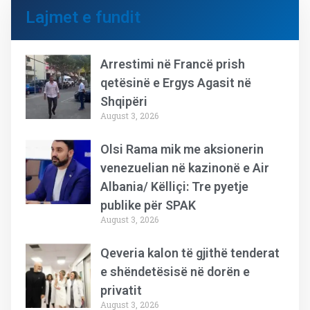
Lajmet e fundit
Arrestimi në Francë prish
qetësinë e Ergys Agasit në
Shqipëri
August 3, 2026
Olsi Rama mik me aksionerin
venezuelian në kazinonë e Air
Albania/ Këlliçi: Tre pyetje
publike për SPAK
August 3, 2026
Qeveria kalon të gjithë tenderat
e shëndetësisë në dorën e
privatit
August 3, 2026