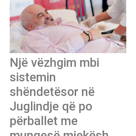
Një vëzhgim mbi
sistemin
shëndetësor në
Juglindje që po
përballet me
mungesë mjekësh