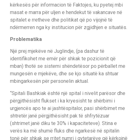
kërkesës për informacion të Faktojes, ku pyetej mbi
masat e marra për uljen e hendekut të vakancave në
spitalet e rretheve dhe politikat që po vijojnë të
ndërmerren nga ky institucion për zgjidhjen e situatës.
Problematika
Një prej mjekëve në Juglindje, (pa dashur të
identifikohet me emër për shkak te pozicionit që
mban) thotë se sistemi shëndetësor po përballet me
mungesën e mjekëve, dhe se kjo situatë ka shtuar
mbingarkesën për personelin aktual.
“Spitali Bashkiak është një spital i nivelit parësor dhe
përgjithësisht flukset i ka kryesisht te shërbimi i
urgjencës apo te ai jashtëspitalor, pasi shërbimet me
shtretër janë përgjithësisht pak të shfrytëzuar
(shtrimet janë diku te 30% i kapaciteteve). Stina e
verës ka më shumë fluks dhe ngarkesë në spitalin
tonë për shkak se rritet numri i qytetarëve që kërkojnë