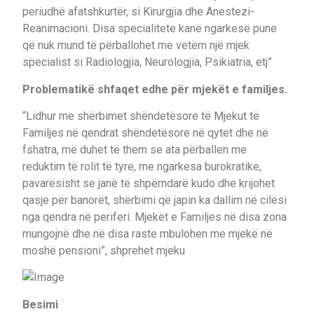
periudhë afatshkurtër, si Kirurgjia dhe Anestezi-
Reanimacioni. Disa specialitete kanë ngarkesë pune
që nuk mund të përballohet me vetëm një mjek
specialist si Radiologjia, Neurologjia, Psikiatria, etj”
Problematikë shfaqet edhe për mjekët e familjes.
“Lidhur me shërbimet shëndetësore të Mjekut të
Familjes në qendrat shëndetësore në qytet dhe në
fshatra, më duhet të them se ata përballen me
reduktim të rolit të tyre, me ngarkesa burokratike,
pavarësisht se janë të shpërndarë kudo dhe krijohet
qasje për banorët, shërbimi që japin ka dallim në cilësi
nga qendra në periferi. Mjekët e Familjes në disa zona
mungojnë dhe në disa raste mbulohen me mjekë në
moshë pensioni”, shprehet mjeku
Besimi