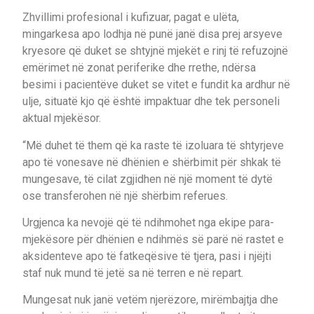
Zhvillimi profesional i kufizuar, pagat e ulëta,
mingarkesa apo lodhja në punë janë disa prej arsyeve
kryesore që duket se shtyjnë mjekët e rinj të refuzojnë
emërimet në zonat periferike dhe rrethe, ndërsa
besimi i pacientëve duket se vitet e fundit ka ardhur në
ulje, situatë kjo që është impaktuar dhe tek personeli
aktual mjekësor.
“Më duhet të them që ka raste të izoluara të shtyrjeve
apo të vonesave në dhënien e shërbimit për shkak të
mungesave, të cilat zgjidhen në një moment të dytë
ose transferohen në një shërbim referues.
Urgjenca ka nevojë që të ndihmohet nga ekipe para-
mjekësore për dhënien e ndihmës së parë në rastet e
aksidenteve apo të fatkeqësive të tjera, pasi i njëjti
staf nuk mund të jetë sa në terren e në repart.
Mungesat nuk janë vetëm njerëzore, mirëmbajtja dhe