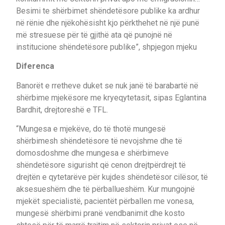
Besimi te shërbimet shëndetësore publike ka ardhur
në rënie dhe njëkohësisht kjo përkthehet në një punë
më stresuese për të gjithë ata që punojnë në
institucione shëndetësore publike”, shpjegon mjeku
Diferenca
Banorët e rretheve duket se nuk janë të barabartë në
shërbime mjekësore me kryeqytetasit, sipas Eglantina
Bardhit, drejtoreshë e TFL.
“Mungesa e mjekëve, do të thotë mungesë
shërbimesh shëndetësore të nevojshme dhe të
domosdoshme dhe mungesa e shërbimeve
shëndetësore sigurisht që cenon drejtpërdrejt të
drejtën e qytetarëve për kujdes shëndetësor cilësor, të
aksesueshëm dhe të përballueshëm. Kur mungojnë
mjekët specialistë, pacientët përballen me vonesa,
mungesë shërbimi pranë vendbanimit dhe kosto