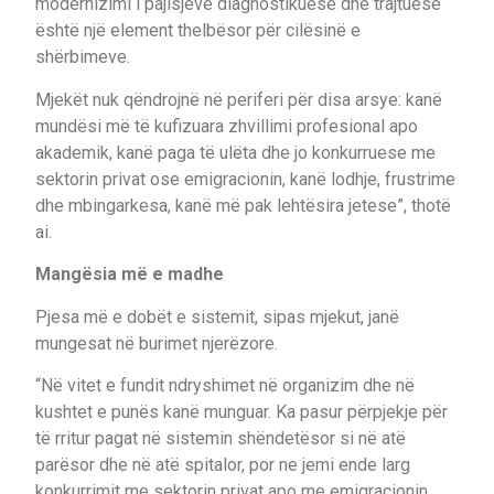
modernizimi i pajisjeve diagnostikuese dhe trajtuese
është një element thelbësor për cilësinë e
shërbimeve.
Mjekët nuk qëndrojnë në periferi për disa arsye: kanë
mundësi më të kufizuara zhvillimi profesional apo
akademik, kanë paga të ulëta dhe jo konkurruese me
sektorin privat ose emigracionin, kanë lodhje, frustrime
dhe mbingarkesa, kanë më pak lehtësira jetese”, thotë
ai.
Mangësia më e madhe
Pjesa më e dobët e sistemit, sipas mjekut, janë
mungesat në burimet njerëzore.
“Në vitet e fundit ndryshimet në organizim dhe në
kushtet e punës kanë munguar. Ka pasur përpjekje për
të rritur pagat në sistemin shëndetësor si në atë
parësor dhe në atë spitalor, por ne jemi ende larg
konkurrimit me sektorin privat apo me emigracionin…