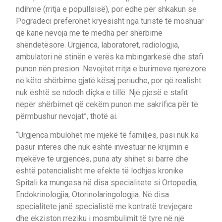
ndihmë (rritja e popullsisë), por edhe për shkakun se
Pogradeci preferohet kryesisht nga turistë të moshuar
që kanë nevoja më të mëdha për shërbime
shëndetësore. Urgjenca, laboratoret, radiologjia,
ambulatori në stinën e verës ka mbingarkesë dhe stafi
punon nën presion. Nevojitet rritja e burimeve njerëzore
në këto shërbime gjatë kësaj periudhe, por që realisht
nuk është se ndodh diçka e tillë. Një pjesë e stafit
nëpër shërbimet që cekëm punon me sakrifica për të
përmbushur nevojat”, thotë ai.
“Urgjenca mbulohet me mjekë të familjes, pasi nuk ka
pasur interes dhe nuk është investuar në krijimin e
mjekëve të urgjencës, puna aty shihet si barrë dhe
është potencialisht me efekte të lodhjes kronike.
Spitali ka mungesa në disa specialitete si Ortopedia,
Endokrinologjia, Otorinolaringologjia. Në disa
specialitete janë specialistë me kontratë trevjeçare
dhe ekziston rreziku i mosmbulimit të tyre në një