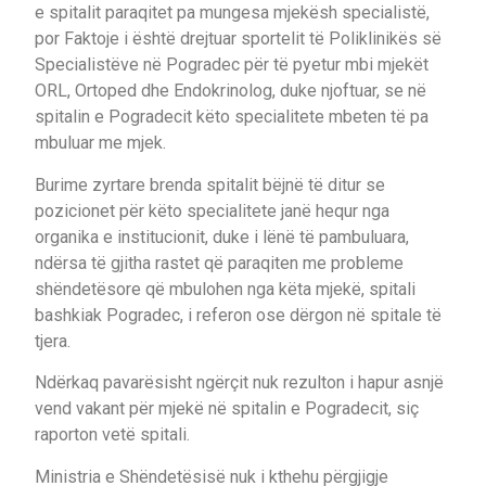
e spitalit paraqitet pa mungesa mjekësh specialistë,
por Faktoje i është drejtuar sportelit të Poliklinikës së
Specialistëve në Pogradec për të pyetur mbi mjekët
ORL, Ortoped dhe Endokrinolog, duke njoftuar, se në
spitalin e Pogradecit këto specialitete mbeten të pa
mbuluar me mjek.
Burime zyrtare brenda spitalit bëjnë të ditur se
pozicionet për këto specialitete janë hequr nga
organika e institucionit, duke i lënë të pambuluara,
ndërsa të gjitha rastet që paraqiten me probleme
shëndetësore që mbulohen nga këta mjekë, spitali
bashkiak Pogradec, i referon ose dërgon në spitale të
tjera.
Ndërkaq pavarësisht ngërçit nuk rezulton i hapur asnjë
vend vakant për mjekë në spitalin e Pogradecit, siç
raporton vetë spitali.
Ministria e Shëndetësisë nuk i kthehu përgjigje