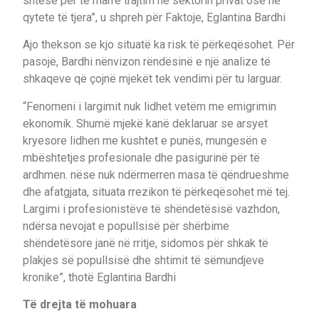
shtesë për të marrë trajtim në sektorin privat ose në
qytete të tjera”, u shpreh për Faktoje, Eglantina Bardhi
Ajo thekson se kjo situatë ka risk të përkeqësohet. Për
pasojë, Bardhi nënvizon rëndësinë e një analize të
shkaqeve që çojnë mjekët tek vendimi për tu larguar.
“Fenomeni i largimit nuk lidhet vetëm me emigrimin
ekonomik. Shumë mjekë kanë deklaruar se arsyet
kryesore lidhen me kushtet e punës, mungesën e
mbështetjes profesionale dhe pasigurinë për të
ardhmen. nëse nuk ndërmerren masa të qëndrueshme
dhe afatgjata, situata rrezikon të përkeqësohet më tej.
Largimi i profesionistëve të shëndetësisë vazhdon,
ndërsa nevojat e popullsisë për shërbime
shëndetësore janë në rritje, sidomos për shkak të
plakjes së popullsisë dhe shtimit të sëmundjeve
kronike”, thotë Eglantina Bardhi
Të drejta të mohuara