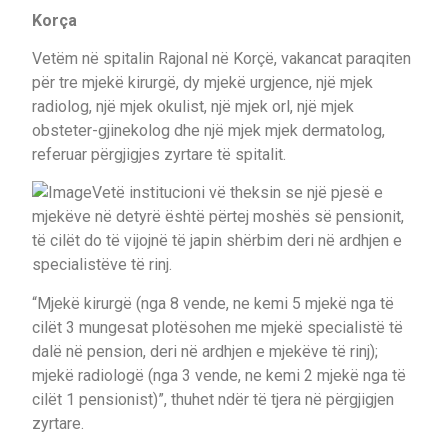
Korça
Vetëm në spitalin Rajonal në Korçë, vakancat paraqiten
për tre mjekë kirurgë, dy mjekë urgjence, një mjek
radiolog, një mjek okulist, një mjek orl, një mjek
obsteter-gjinekolog dhe një mjek mjek dermatolog,
referuar përgjigjes zyrtare të spitalit.
Vetë institucioni vë theksin se një pjesë e
mjekëve në detyrë është përtej moshës së pensionit,
të cilët do të vijojnë të japin shërbim deri në ardhjen e
specialistëve të rinj.
“Mjekë kirurgë (nga 8 vende, ne kemi 5 mjekë nga të
cilët 3 mungesat plotësohen me mjekë specialistë të
dalë në pension, deri në ardhjen e mjekëve të rinj);
mjekë radiologë (nga 3 vende, ne kemi 2 mjekë nga të
cilët 1 pensionist)”, thuhet ndër të tjera në përgjigjen
zyrtare.