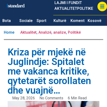
LAJMI I FUNDIT
AKTUALITET
POLITIKE
Bota
Sociale
Sport
Kulturë
Koment
Kosovë
Home
Aktualitet
,
Analizë
,
analize
,
Politikë
Kriza për mjekë në
Juglindje: Spitalet
me vakanca kritike,
qytetarët sorollaten
dhe vuajnë…
May 28, 2026
No Comments
6 Min Read