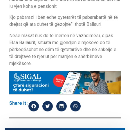
iu vjen koha e pensionit.
Kjo pabarazi i bën edhe qytetarët të pabarabartë në të
drejtat që ata duhet të gëzojnë” thotë Ballauri
Nëse masat nuk do të merren në vazhdimësi, sipas
Elsa Ballaurit, situata me gjendjen e mjekëve do të
përkeqësohet në dëm të qytetarëve dhe në shkelje e
të drejtave të njeriut për marrjen e shërbimeve
mjekësore.
Share it :