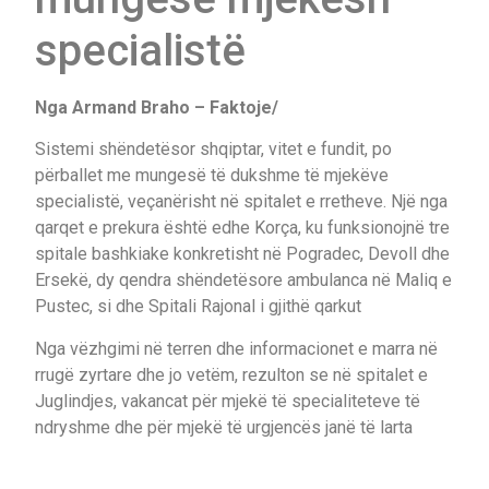
specialistë
Nga Armand Braho – Faktoje/
Sistemi shëndetësor shqiptar, vitet e fundit, po
përballet me mungesë të dukshme të mjekëve
specialistë, veçanërisht në spitalet e rretheve. Një nga
qarqet e prekura është edhe Korça, ku funksionojnë tre
spitale bashkiake konkretisht në Pogradec, Devoll dhe
Ersekë, dy qendra shëndetësore ambulanca në Maliq e
Pustec, si dhe Spitali Rajonal i gjithë qarkut
Nga vëzhgimi në terren dhe informacionet e marra në
rrugë zyrtare dhe jo vetëm, rezulton se në spitalet e
Juglindjes, vakancat për mjekë të specialiteteve të
ndryshme dhe për mjekë të urgjencës janë të larta