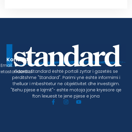
Kontakt
Email:
Gazeta Standard është portali zyrtar i gazetës se
etastandard.al
përditshme "Standard". Parimi ynë është informimi i
thelluar i mbeshtetur ne objektivitet dhe investigim.
"Behu pjese e lajmit"- eshte motoja jone kryesore qe
fton lexuesit te jene pjese e jona