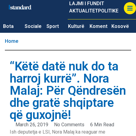
LAJMI I FUNDIT
AKTUALITET
POLITIKE
Bota
Sociale
Sport
Kulturë
Koment
Kosovë
Home
“Këtë datë nuk do ta
harroj kurrë”. Nora
Malaj: Për Qëndresën
dhe gratë shqiptare
që guxojnë!
March 26, 2019
No Comments
6 Min Read
Ish deputetja e LSI, Nora Malaj ka reaguar me