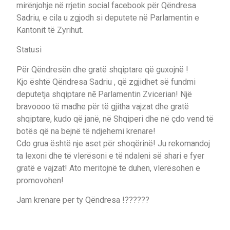
mirënjohje në rrjetin social facebook për Qëndresa
Sadriu, e cila u zgjodh si deputete në Parlamentin e
Kantonit të Zyrihut.
Statusi
Për Qëndresën dhe gratë shqiptare që guxojnë !
Kjo është Qëndresa Sadriu , që zgjidhet së fundmi
deputetja shqiptare nē Parlamentin Zvicerian! Një
bravoooo të madhe për të gjitha vajzat dhe gratë
shqiptare, kudo që janë, në Shqiperi dhe në çdo vend të
botës që na bëjnë të ndjehemi krenare!
Cdo grua është nje aset për shoqërinë! Ju rekomandoj
ta lexoni dhe të vlerësoni e të ndaleni së shari e fyer
gratë e vajzat! Ato meritojnë të duhen, vlerësohen e
promovohen!
Jam krenare per ty Qëndresa !
?
?
?
?
?
?