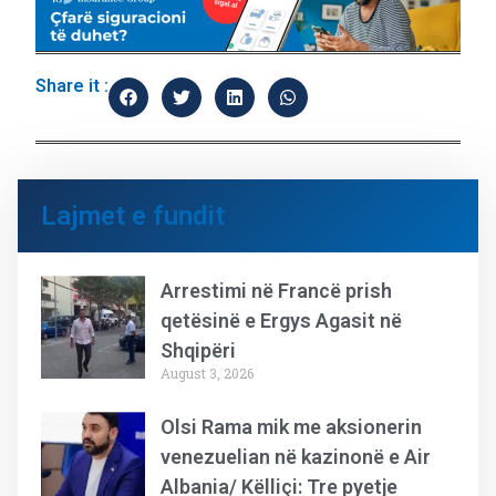
Share it :
Lajmet e fundit
Arrestimi në Francë prish
qetësinë e Ergys Agasit në
Shqipëri
August 3, 2026
Olsi Rama mik me aksionerin
venezuelian në kazinonë e Air
Albania/ Këlliçi: Tre pyetje