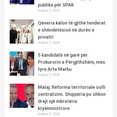
publike për SPAK
August 3, 2026
Qeveria kalon të gjithë tenderat
e shëndetësisë në dorën e
privatit
August 3, 2026
5 kandidatë në garë për
Prokurorin e Përgjithshëm, mes
tyre Arta Marku
August 3, 2026
Malaj: Reforma territoriale solli
centralizim. Shqipëria po shkon
drejt një mbretërie
kryeministrore
August 3, 2026