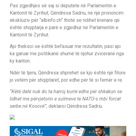
Pas zgjedhjes së saj si deputete në Parlamentin e
Kantonit të Zyrihut, Qëndresa Sadriu, në një prononcim
ekskluziv për “albinfo.ch” thotë se ndihet krenare që
është shqiptarja e parë e zgjedhur në Parlamentin e
Kantonit të Zyrihut.
Ajo theksoi se është befasuar me rezultatin, pasi ajo
ka garuar me politikanë shumë të njohur zviceranë nga
ky kanton.
Ndër të tjera, Qëndresa shprehet se kjo është një fitore
jo vetëm për shqiptarët, por edhe për të si femër e re.
“Këtë datë nuk do ta harroj kurrë edhe për shkakun se
lidhet me përvjetorin e sulmeve te NATO-s mbi forcat
serbe në Kosovë”,
deklaroi Qëndresa Sadriu.