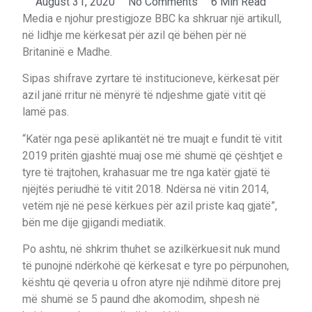
August 31, 2020
No Comments
6 Min Read
Media e njohur prestigjoze BBC ka shkruar një artikull,
në lidhje me kërkesat për azil që bëhen për në
Britaninë e Madhe.
Sipas shifrave zyrtare të institucioneve, kërkesat për
azil janë rritur në mënyrë të ndjeshme gjatë vitit që
lamë pas.
“Katër nga pesë aplikantët në tre muajt e fundit të vitit
2019 pritën gjashtë muaj ose më shumë që çështjet e
tyre të trajtohen, krahasuar me tre nga katër gjatë të
njëjtës periudhë të vitit 2018. Ndërsa në vitin 2014,
vetëm një në pesë kërkues për azil priste kaq gjatë”,
bën me dije gjigandi mediatik.
Po ashtu, në shkrim thuhet se azilkërkuesit nuk mund
të punojnë ndërkohë që kërkesat e tyre po përpunohen,
kështu që qeveria u ofron atyre një ndihmë ditore prej
më shumë se 5 paund dhe akomodim, shpesh në