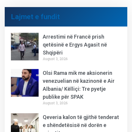
Lajmet e fundit
Arrestimi në Francë prish
qetësinë e Ergys Agasit në
Shqipëri
August 3, 2026
Olsi Rama mik me aksionerin
venezuelian në kazinonë e Air
Albania/ Këlliçi: Tre pyetje
publike për SPAK
August 3, 2026
Qeveria kalon të gjithë tenderat
e shëndetësisë në dorën e