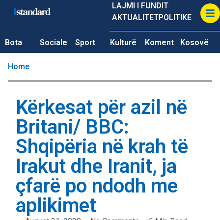
LAJMI I FUNDIT
AKTUALITET
POLITIKE
Bota
Sociale
Sport
Kulturë
Koment
Kosovë
Home
Kërkesat për azil në
Britani/ BBC:
Shqipëria në krah të
Irakut dhe Iranit, ja
çfarë po ndodh me
aplikimet