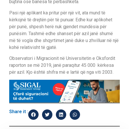
bujtina ose banesa të përbashkëta.
Pasi një aplikant ka pritur për një vit, ata mund të
kërkojnë të drejtën për të punuar. Edhe kur aplikohet
për punë, shpesh herë nuk gjendet mundësia për
punësim. Tashmë edhe shanset për azil janë shumë
më të vogla dhe shqyrtimet janë duke u zhvilluar në një
kohë relativisht të gjatë.
Observatori i Migracionit në Universitetin e Oksfordit
raporton se më 2019, janë paraqitur 45 000 kërkesa
për azil. Kjo është shifra më e lartë që nga viti 2003.
Share it :