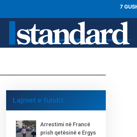
7 GUS
Lajmet e fundit
Arrestimi në Francë
prish qetësinë e Ergys