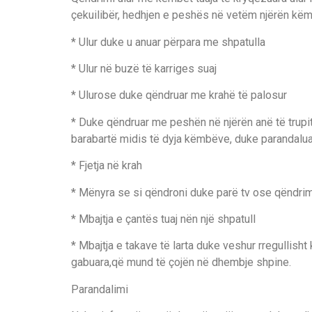
çekuilibër, hedhjen e peshës në vetëm njërën këm
* Ulur duke u anuar përpara me shpatulla
* Ulur në buzë të karriges suaj
* Ulurose duke qëndruar me krahë të palosur
* Duke qëndruar me peshën në njërën anë të trupit
barabartë midis të dyja këmbëve, duke paranda
* Fjetja në krah
* Mënyra se si qëndroni duke parë tv ose qëndrimi
* Mbajtja e çantës tuaj nën një shpatull
* Mbajtja e takave të larta duke veshur rregullish
gabuara,që mund të çojën në dhembje shpine.
Parandalimi