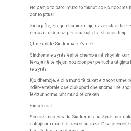
Në pamje të parë, mund të thuhet se kjo ndoshta
për të jetuar.
Sidoqoftë, ajo që shumica e njerëzve nuk e dinë 
serioze, sidomos për muskujt dhe shpinën tuaj.
Çfarë është Sindroma e Zyrës?
Sindroma e zyrës është dhembja në shtyllën kurri
lëvizje në të njëjtin pozicion për periudha të gja
të zyrës.
Kjo dhembje, e cila mund të duket e zakonshme në
ndërvertebrale ose diskopati dhe anomali në shpin
lëvizur normalisht mund të preken.
Simptomat
Shumë simptoma të Sindromës së Zyrës nuk duken 
patrajtuara mund të bëhen serioze. Disa pacientë n
tyre. Të tjera simptoma janë: