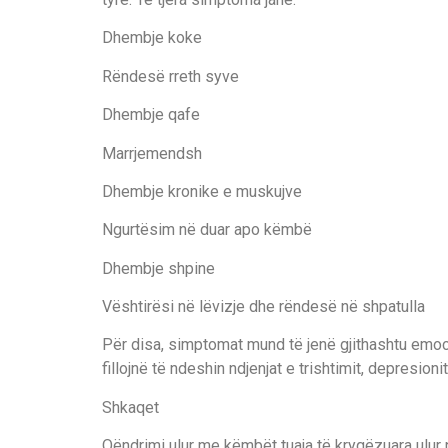
Dhembje koke
Rëndesë rreth syve
Dhembje qafe
Marrjemendsh
Dhembje kronike e muskujve
Ngurtësim në duar apo këmbë
Dhembje shpine
Vështirësi në lëvizje dhe rëndesë në shpatulla
Për disa, simptomat mund të jenë gjithashtu emo
fillojnë të ndeshin ndjenjat e trishtimit, depresio
Shkaqet
Qëndrimi ulur me këmbët tuaja të kryqëzuara ulur 