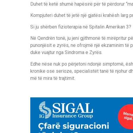
Duhet të ketë shumë hapësirë për të përdorur “mau
Kompjuteri duhet të jetë një gjatësi krahësh larg pr
Si ju shërben fizioterapia në Spitalin Amerikan 3?
Në Qendrën tonë, ju jeni gjithmonë të mirëpritur p
punonjësit e zyrës, ne ofrojmë një ekzaminim të pl
duke vuajtur nga Sindroma e Zyrës.
Edhe nëse nuk po përjetoni ndonjë simptomë, është
kronike ose serioze, specialistët tanë të njohur d
më të mira të trajtimit.