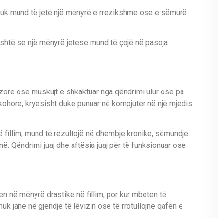
 nuk mund të jetë një mënyrë e rrezikshme ose e sëmurë
është se një mënyrë jetese mund të çojë në pasoja
zore ose muskujt e shkaktuar nga qëndrimi ulur ose pa
ta kohore, kryesisht duke punuar në kompjuter në një mjedis
 fillim, mund të rezultojë në dhembje kronike, sëmundje
ë. Qëndrimi juaj dhe aftësia juaj për të funksionuar ose
në mënyrë drastike në fillim, por kur mbeten të
uk janë në gjendje të lëvizin ose të rrotullojnë qafën e