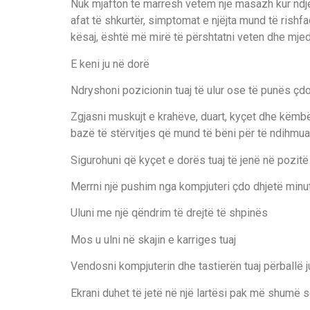
Nuk mjafton të marrësh vetëm një masazh kur ndj
afat të shkurtër, simptomat e njëjta mund të ris
kësaj, është më mirë të përshtatni veten dhe mjedi
E keni ju në dorë
Ndryshoni pozicionin tuaj të ulur ose të punës çdo
Zgjasni muskujt e krahëve, duart, kyçet dhe këmbë
bazë të stërvitjes që mund të bëni për të ndihmuar l
Sigurohuni që kyçet e dorës tuaj të jenë në pozitë
Merrni një pushim nga kompjuteri çdo dhjetë minu
Uluni me një qëndrim të drejtë të shpinës
Mos u ulni në skajin e karriges tuaj
Vendosni kompjuterin dhe tastierën tuaj përballë 
Ekrani duhet të jetë në një lartësi pak më shumë s