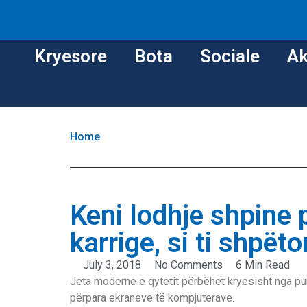
Kryesore
Bota
Sociale
Ak
Home
Keni lodhje shpine 
karrige, si ti shpët
July 3, 2018
No Comments
6 Min Read
Jeta moderne e qytetit përbëhet kryesisht nga puna
përpara ekraneve të kompjuterave.