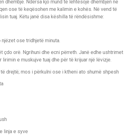
en dhembje. Ndërsa kjo mund të lehtësojë dhembjen në
hfaqen ose të keqësohen me kalimin e kohës. Në vend të
sin tuaj. Këtu janë disa këshilla të rëndësishme:
 njëzet ose tridhjetë minuta.
t çdo orë. Ngrihuni dhe ecni përreth. Janë edhe ushtrimet
irimin e muskujve tuaj dhe për të krijuar një lëvizje.
 të drejtë; mos i përkulni ose i ktheni ato shumë shpesh
ta
jush
e linja e syve