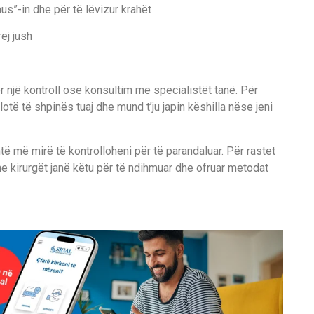
s”-in dhe për të lëvizur krahët
ej jush
ër një kontroll ose konsultim me specialistët tanë. Për
otë të shpinës tuaj dhe mund t’ju japin këshilla nëse jeni
 më mirë të kontrolloheni për të parandaluar. Për rastet
he kirurgët janë këtu për të ndihmuar dhe ofruar metodat