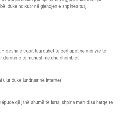
bë, duke ndikuar në gjendjen e shpinës tuaj
 – pesha e trupit tuaj duhet të përhapet në mënyrë të
luar dëmtime të mundshme dhe dhembjet
 ulur duke lundruar në internet
t këpucë që janë shumë të larta, shpina merr disa harqe të