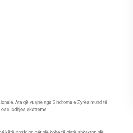
cionale. Ata që vuajnë nga Sindroma e Zyrës mund të
nit ose lodhjes ekstreme.
në këtë pozicion për një kohë të gjatë shkakton një