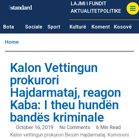
LAJMI I FUNDIT
AKTUALITET
POLITIKE
Bota
Sociale
Sport
Kulturë
Koment
Kosovë
Home
Kalon Vettingun
prokurori
Hajdarmataj, reagon
Kaba: I theu hundën
bandës kriminale
October 16, 2019
No Comments
6 Min Read
Kalon vettingun prokurori Besim Hajdarmataj. Komisioni