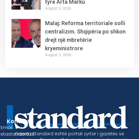
tyre Arta Marku
August 3, 2026
Malaj: Reforma territoriale solli
centralizim. Shqipëria po shkon
drejt një mbretërie
kryeministrore
August 3, 2026
Kontakt
Email:
Gazeta Standard është portali zyrtar i gazetës se
etastandard.al