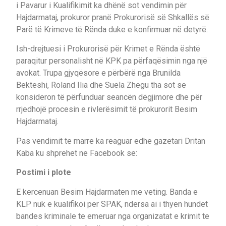
i Pavarur i Kualifikimit ka dhënë sot vendimin për
Hajdarmataj, prokuror pranë Prokurorisë së Shkallës së
Parë të Krimeve të Rënda duke e konfirmuar në detyrë.
Ish-drejtuesi i Prokurorisë për Krimet e Rënda është
paraqitur personalisht në KPK pa përfaqësimin nga një
avokat. Trupa gjyqësore e përbërë nga Brunilda
Bekteshi, Roland Ilia dhe Suela Zhegu tha sot se
konsideron të përfunduar seancën dëgjimore dhe për
rrjedhojë procesin e rivlerësimit të prokurorit Besim
Hajdarmataj.
Pas vendimit te marre ka reaguar edhe gazetari Dritan
Kaba ku shprehet ne Facebook se:
Postimi i plote
E kercenuan Besim Hajdarmaten me veting. Banda e
KLP nuk e kualifikoi per SPAK, ndersa ai i thyen hundet
bandes kriminale te emeruar nga organizatat e krimit te