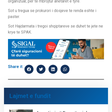
organizuar, per te mbrojtur anetaret e tyre.
Sot u tregua se prokurori i dosjeve te renda eshte i
paster.
Sot Hajdarmata i tregoi shqiptareve se duhet te jete ne
krye te SPAK.
Share it :
Lajmet e fundit