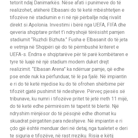
tetorit ndaj Danimarkës. Nëse afati i punimeve do të
realizohet, atëherë Elbasani do të ketë mbështetjen e
tifozëve në stadiumin e ri në një përballje ndaj rivalit
direkt si Apolonia. Investimi i bërë nga UEFA, FIFA dhe
qeveria shqiptare pritet t’i ndryshojë tërësisht pamjen
stadiumit “Ruzhdi Bizhuta.” Fusha e Elbasanit do të jeta
e vetmja në Shqipëri që do të përmbushë kriteret e
UEFA-s. Ëndrra e shqiptarëve për të parë kombëtaren e
tyre të luajë në një stadium modern duket drejt
realizimit. “Elbasan Arena” ka ndërruar pamje, që edhe
pse ende nuk ka përfunduar, të lë pa fjalë. Në impiantin
e ri do të ketë mjedise ku do të ofrohen shërbime për
tifozët gjatë pushimit të ndeshjeve. Përveç pjesës së
tribunave, ku numri i tifozëve pritet të jetë rreth 11 mijë,
do të ketë edhe përmirësim të tapetit të blertë. Një
ndryshim rrënjësor do të pësojnë edhe dhomat ku
skuadrat përgatiten para ndeshjeve. Në impiantin e ri
çdo gjë është menduar deri në detaj, nga tualetet e deri
te siguria e tifozëve, në rast rreziku. Risia e këtij