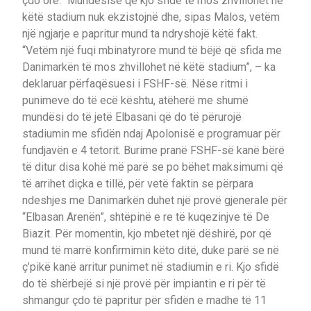
çdo orë.” Mundësisë që kjo sfidë të mos zhvillohet në
këtë stadium nuk ekzistojnë dhe, sipas Malos, vetëm
një ngjarje e papritur mund ta ndryshojë këtë fakt.
“Vetëm një fuqi mbinatyrore mund të bëjë që sfida me
Danimarkën të mos zhvillohet në këtë stadium”, – ka
deklaruar përfaqësuesi i FSHF-së. Nëse ritmi i
punimeve do të ecë kështu, atëherë me shumë
mundësi do të jetë Elbasani që do të përurojë
stadiumin me sfidën ndaj Apolonisë e programuar për
fundjavën e 4 tetorit. Burime pranë FSHF-së kanë bërë
të ditur disa kohë më parë se po bëhet maksimumi që
të arrihet diçka e tillë, për vetë faktin se përpara
ndeshjes me Danimarkën duhet një provë gjenerale për
“Elbasan Arenën”, shtëpinë e re të kuqezinjve të De
Biazit. Për momentin, kjo mbetet një dëshirë, por që
mund të marrë konfirmimin këto ditë, duke parë se në
ç’pikë kanë arritur punimet në stadiumin e ri. Kjo sfidë
do të shërbejë si një provë për impiantin e ri për të
shmangur çdo të papritur për sfidën e madhe të 11