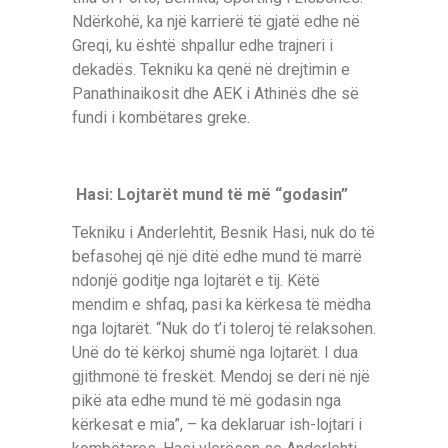
Ndërkohë, ka një karrierë të gjatë edhe në
Greqi, ku është shpallur edhe trajneri i
dekadës. Tekniku ka qenë në drejtimin e
Panathinaikosit dhe AEK i Athinës dhe së
fundi i kombëtares greke.
Hasi: Lojtarët mund të më “godasin”
Tekniku i Anderlehtit, Besnik Hasi, nuk do të
befasohej që një ditë edhe mund të marrë
ndonjë goditje nga lojtarët e tij. Këtë
mendim e shfaq, pasi ka kërkesa të mëdha
nga lojtarët. “Nuk do t’i toleroj të relaksohen.
Unë do të kërkoj shumë nga lojtarët. I dua
gjithmonë të freskët. Mendoj se deri në një
pikë ata edhe mund të më godasin nga
kërkesat e mia”, – ka deklaruar ish-lojtari i