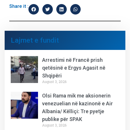
Share it :
Lajmet e fundit
Arrestimi në Francë prish
qetësinë e Ergys Agasit në
Shqipëri
August 3, 2026
Olsi Rama mik me aksionerin
venezuelian në kazinonë e Air
Albania/ Këlliçi: Tre pyetje
publike për SPAK
August 3, 2026