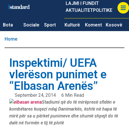
LAJMI I FUNDIT
AKTUALITET
POLITIKE
Bota
Sociale
Sport
Kulturë
Koment
Kosovë
Home
Inspektimi/ UEFA
vlerëson punimet e
“Elbasan Arenës”
September 24, 2014
6 Min Read
Stadiumi që do të mirëpresë sfidën e
kombëtares kuqezi ndaj Danimarkës, është në hapa të
mirë për sa u përket punimeve dhe shumë shpejt do të
dalë në formën e tij të plotë