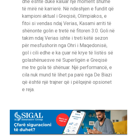
dhe është duke kaluar një moment shumë
të mirë në karrierë. Në ndeshjen e fundit që
kampioni aktual i Greqisë, Olimpiakos, e
fitoi si vendas ndaj Verias, Kasami arriti të
shënonte golin e tretë në fitoren 3:0. Goli në
takim ndaj Verias ishte i treti këtë sezon
për mesfushorin nga Ohri i Maqedonisë,
gol i cili edhe e ka çuar në krye të listës së
golashënuesve në Superligën e Greqisë
me tre gola të shënuar. Një performancë, e
cila nuk mund të lihet pa parë nga De Biazi
që është një trajner që i pëlqejnë opsionet
e reja.