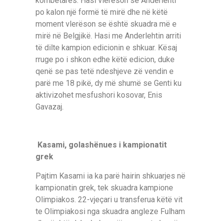
kombëtares. Hasi vlerëson se Anderlehti
po kalon një formë të mirë dhe në këtë
moment vlerëson se është skuadra më e
mirë në Belgjikë. Hasi me Anderlehtin arriti
të dilte kampion edicionin e shkuar. Kësaj
rruge po i shkon edhe këtë edicion, duke
qenë se pas tetë ndeshjeve zë vendin e
parë me 18 pikë, dy më shumë se Genti ku
aktivizohet mesfushori kosovar, Enis
Gavazaj.
Kasami, golashënues i kampionatit
grek
Pajtim Kasami ia ka parë hairin shkuarjes në
kampionatin grek, tek skuadra kampione
Olimpiakos. 22-vjeçari u transferua këtë vit
te Olimpiakosi nga skuadra angleze Fulham