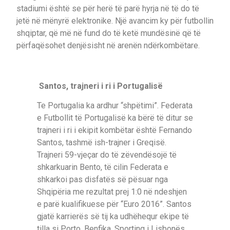
stadiumi është se për herë të parë hyrja në të do të
jetë në mënyrë elektronike. Një avancim ky për futbollin
shqiptar, që më në fund do të ketë mundësinë që të
përfaqësohet denjësisht në arenën ndërkombëtare.
Santos, trajneri i ri i Portugalisë
Te Portugalia ka ardhur “shpëtimi”. Federata
e Futbollit të Portugalisë ka bërë të ditur se
trajneri i ri i ekipit kombëtar është Fernando
Santos, tashmë ish-trajner i Greqisë.
Trajneri 59-vjeçar do të zëvendësojë të
shkarkuarin Bento, të cilin Federata e
shkarkoi pas disfatës së pësuar nga
Shqipëria me rezultat prej 1:0 në ndeshjen
e parë kualifikuese për “Euro 2016”. Santos
gjatë karrierës së tij ka udhëhequr ekipe të
tilla si Porto, Benfika, Sporting i Lisbonës.