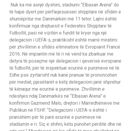
Nuk ka më asnjë dyshim, stadiumi “Elbasan Arena” do
të hapë dyert për përfaqësuesen shqiptare në sfidën e
shumëpritur me Danimarkën më 11 tetor. Lajmi është
konfirmuar nga drejtuesit e Federatës Shqiptare të
Futbollit, pasi në vizitën e fundit të kryer nga një
delegacion i UEFA-s, praktikisht është marrë miratimi
për zhvillimin e sfidës eliminatore të Evropianit Francë
2016. Në impiantin më të ri në vend ka zbarkuar me
detyra të posaçme një delegacion i qeverisë evropiane
të futbollit, për të inspektuar ecurinë e punimeve në të.
Edhe pse zyrtarisht nuk kanë pranuar të prononcohen
për mediat, pjesëtarët e këtij delegacioni janë shprehur
të kënaqur me ecurinë e punimeve. Zhvillimin e
ndeshjes ndaj Danimarkës në “Elbasan Arena” e
konfirmon Gazmend Malo, drejtori i Marrëdhënieve me
Publikun në FSHF. “Delegacioni i UEFA-s është i
pranishëm për të parë ecurinë e punimeve në
stadiumin e ri. Siç e shihni, këtu punohet përditë dhe në