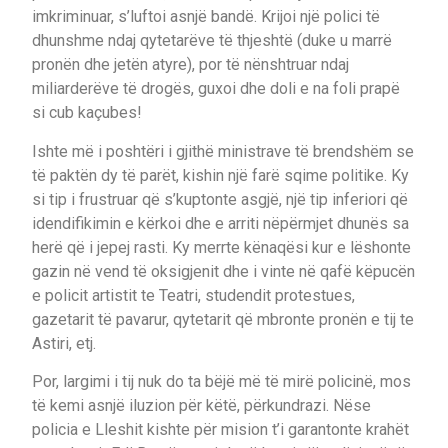
imkriminuar, s’luftoi asnjë bandë. Krijoi një polici të
dhunshme ndaj qytetarëve të thjeshtë (duke u marrë
pronën dhe jetën atyre), por të nënshtruar ndaj
miliarderëve të drogës, guxoi dhe doli e na foli prapë
si cub kaçubes!
Ishte më i poshtëri i gjithë ministrave të brendshëm se
të paktën dy të parët, kishin një farë sqime politike. Ky
si tip i frustruar që s’kuptonte asgjë, një tip inferiori që
idendifikimin e kërkoi dhe e arriti nëpërmjet dhunës sa
herë që i jepej rasti. Ky merrte kënaqësi kur e lëshonte
gazin në vend të oksigjenit dhe i vinte në qafë këpucën
e policit artistit te Teatri, studendit protestues,
gazetarit të pavarur, qytetarit që mbronte pronën e tij te
Astiri, etj.
Por, largimi i tij nuk do ta bëjë më të mirë policinë, mos
të kemi asnjë iluzion për këtë, përkundrazi. Nëse
policia e Lleshit kishte për mision t’i garantonte krahët