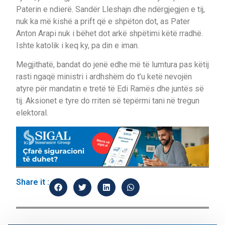
Paterin e ndierë. Sandër Lleshajn dhe ndërgjegjen e tij,
nuk ka më kishë a prift që e shpëton dot, as Pater
Anton Arapi nuk i bëhet dot arkë shpëtimi këtë rradhë.
Ishte katolik i keq ky, pa din e iman.
Megjithatë, bandat do jenë edhe më të lumtura pas këtij
rasti ngaqë ministri i ardhshëm do t’u ketë nevojën
atyre për mandatin e tretë të Edi Ramës dhe juntës së
tij. Aksionet e tyre do rriten së tepërmi tani në tregun
elektoral.
Share it :