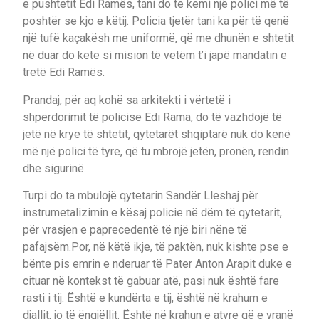
e pushtetit Edi Ramës, tani do të kemi një polici më të
poshtër se kjo e këtij. Policia tjetër tani ka për të qenë
një tufë kaçakësh me uniformë, që me dhunën e shtetit
në duar do ketë si mision të vetëm t’i japë mandatin e
tretë Edi Ramës.
Prandaj, për aq kohë sa arkitekti i vërtetë i
shpërdorimit të policisë Edi Rama, do të vazhdojë të
jetë në krye të shtetit, qytetarët shqiptarë nuk do kenë
më një polici të tyre, që tu mbrojë jetën, pronën, rendin
dhe sigurinë.
Turpi do ta mbulojë qytetarin Sandër Lleshaj për
instrumetalizimin e kësaj policie në dëm të qytetarit,
për vrasjen e paprecedentë të një biri nëne të
pafajsëm.Por, në këtë ikje, të paktën, nuk kishte pse e
bënte pis emrin e nderuar të Pater Anton Arapit duke e
cituar në kontekst të gabuar atë, pasi nuk është fare
rasti i tij. Është e kundërta e tij, është në krahum e
djallit, jo të ëngjëllit. Është në krahun e atyre që e vranë