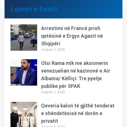
Lajmet e fundit
Arrestimi në Francë prish
qetësinë e Ergys Agasit në
Shqipëri
August 3, 2026
Olsi Rama mik me aksionerin
venezuelian në kazinonë e Air
Albania/ Këlliçi: Tre pyetje
publike për SPAK
August 3, 2026
Qeveria kalon të gjithë tenderat
e shëndetësisë në dorën e
privatit
August 3, 2026