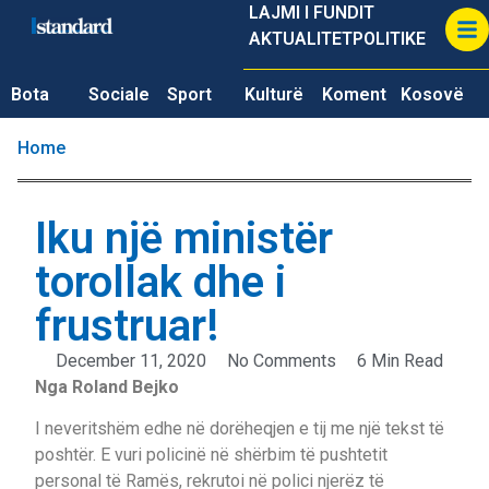
LAJMI I FUNDIT
AKTUALITET
POLITIKE
Bota
Sociale
Sport
Kulturë
Koment
Kosovë
Home
Iku një ministër
torollak dhe i
frustruar!
December 11, 2020
No Comments
6 Min Read
Nga Roland Bejko
I neveritshëm edhe në dorëheqjen e tij me një tekst të
poshtër. E vuri policinë në shërbim të pushtetit
personal të Ramës, rekrutoi në polici njerëz të