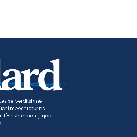
etës se përditshme
luar i mbeshtetur ne
jmit"- eshte motoja jone
a