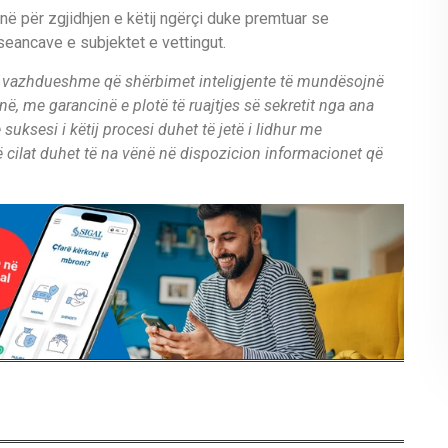
ë për zgjidhjen e këtij ngërçi duke premtuar se
 seancave e subjektet e vettingut.
të vazhdueshme që shërbimet inteligjente të mundësojnë
ë, me garancinë e plotë të ruajtjes së sekretit nga ana
suksesi i këtij procesi duhet të jetë i lidhur me
ë cilat duhet të na vënë në dispozicion informacionet që