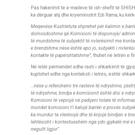
Pas hakerimit të e-maileve të ish-shefit të SHISH
ka dërguar atij dhe kryeministrit Edi Rama, ku kërko
Meqenëse Kushtetuta shprehet për kalimin e barrës 
domosdoshme që Komisioni të disponojë/ administ
të mundshme të subjektit të rivlerësimit me konta
e brendshme nëse është apo jo, subjekti i rivlerësi
kontakte të papërshtatshme”,
thuhet në letrën e f
Në letër përmendet edhe rasti i shkarkimit të gjyqt
kuptohet edhe nga konteksti i letrës, është shka
…nëse u referohemi tre rasteve të ndryshme, çësht
të ndryshme, bindja e komisionit është disi e ndr
Komisioni të veprojë në padijeni totale të informaci
mundet komisioni t’i kalojë barrën e provës subjekti
ka mundur ta vlerësojë dhe të krijojë bindjen e br
lehtësisht i kontestueshëm nga çdo gjykatë më e l
rregullt ligjor”.