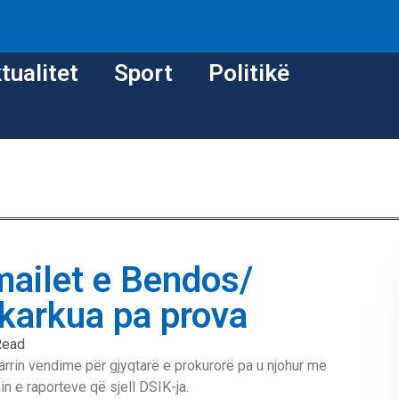
tualitet
Sport
Politikë
mailet e Bendos/
hkarkua pa prova
Read
rrin vendime për gjyqtarë e prokurorë pa u njohur me
n e raporteve që sjell DSIK-ja.