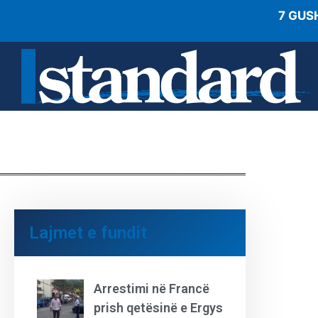
7 GUS
Lajmet e fundit
Arrestimi në Francë
prish qetësinë e Ergys