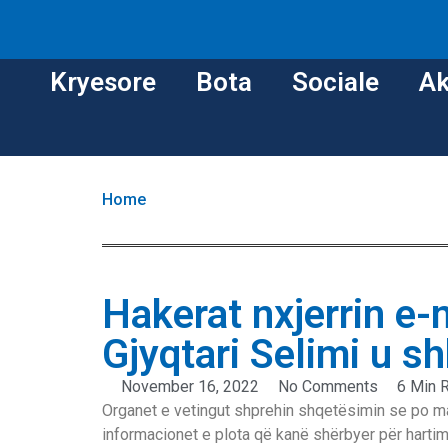
Kryesore
Bota
Sociale
Ak
Home
Hakerat nxjerrin e-
Gjyqtari Selimi u s
November 16, 2022
No Comments
6 Min 
Organet e vetingut shprehin shqetësimin se po ma
informacionet e plota që kanë shërbyer për hartimi