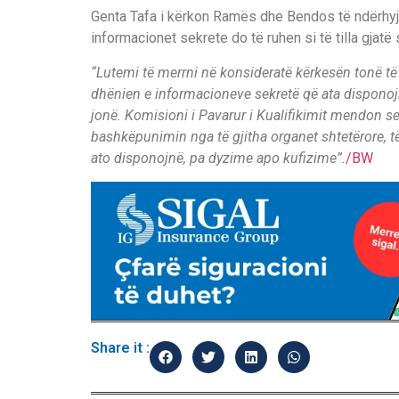
Genta Tafa i kërkon Ramës dhe Bendos të ndërhyjn
informacionet sekrete do të ruhen si të tilla gjatë
“Lutemi të merrni në konsideratë kërkesën tonë 
dhënien e informacioneve sekretë që ata disponojn
jonë. Komisioni i Pavarur i Kualifikimit mendon se 
bashkëpunimin nga të gjitha organet shtetërore, t
ato disponojnë, pa dyzime apo kufizime”.
/BW
Share it :