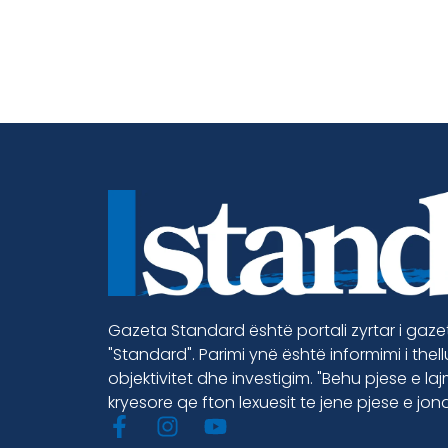
Gazeta Standard është portali zyrtar i gaz
"Standard". Parimi ynë është informimi i thel
objektivitet dhe investigim. "Behu pjese e la
kryesore qe fton lexuesit te jene pjese e jon