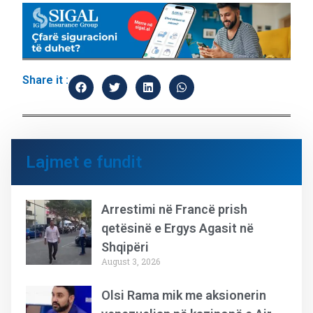
Share it :
Lajmet e fundit
Arrestimi në Francë prish
qetësinë e Ergys Agasit në
Shqipëri
August 3, 2026
Olsi Rama mik me aksionerin