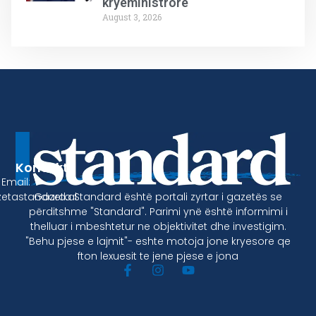
kryeministrore
August 3, 2026
Kontakt
Email:
Gazeta Standard është portali zyrtar i gazetës se
etastandard.al
përditshme "Standard". Parimi ynë është informimi i
thelluar i mbeshtetur ne objektivitet dhe investigim.
"Behu pjese e lajmit"- eshte motoja jone kryesore qe
fton lexuesit te jene pjese e jona