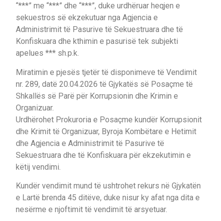
“***” me “***” dhe “***”, duke urdhëruar heqjen e
sekuestros së ekzekutuar nga Agjencia e
Administrimit të Pasurive të Sekuestruara dhe të
Konfiskuara dhe kthimin e pasurisë tek subjekti
apelues *** sh.p.k.
Miratimin e pjesës tjetër të disponimeve të Vendimit
nr. 289, datë 20.04.2026 të Gjykatës së Posaçme të
Shkallës së Parë për Korrupsionin dhe Krimin e
Organizuar.
Urdhërohet Prokuroria e Posaçme kundër Korrupsionit
dhe Krimit të Organizuar, Byroja Kombëtare e Hetimit
dhe Agjencia e Administrimit të Pasurive të
Sekuestruara dhe të Konfiskuara për ekzekutimin e
këtij vendimi.
Kundër vendimit mund të ushtrohet rekurs në Gjykatën
e Lartë brenda 45 ditëve, duke nisur ky afat nga dita e
nesërme e njoftimit të vendimit të arsyetuar.