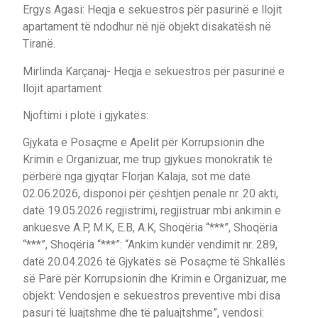
Ergys Agasi: Heqja e sekuestros për pasurinë e llojit
apartament të ndodhur në një objekt disakatësh në
Tiranë.
Mirlinda Karçanaj- Heqja e sekuestros për pasurinë e
llojit apartament
Njoftimi i plotë i gjykatës:
Gjykata e Posaçme e Apelit për Korrupsionin dhe
Krimin e Organizuar, me trup gjykues monokratik të
përbërë nga gjyqtar Florjan Kalaja, sot më datë
02.06.2026, disponoi për çështjen penale nr. 20 akti,
datë 19.05.2026 regjistrimi, regjistruar mbi ankimin e
ankuesve A.P, M.K, E.B, A.K, Shoqëria “***”, Shoqëria
“***”, Shoqëria “***”: “Ankim kundër vendimit nr. 289,
datë 20.04.2026 të Gjykatës së Posaçme të Shkallës
së Parë për Korrupsionin dhe Krimin e Organizuar, me
objekt: Vendosjen e sekuestros preventive mbi disa
pasuri të luajtshme dhe të paluajtshme”, vendosi: