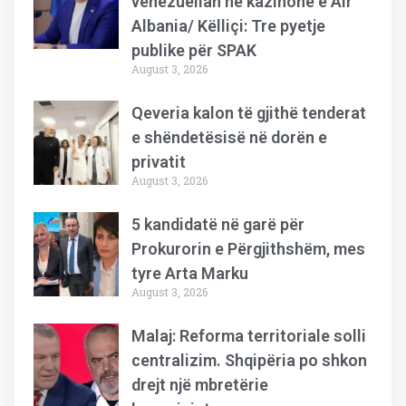
venezuelian në kazinonë e Air
Albania/ Këlliçi: Tre pyetje
publike për SPAK
August 3, 2026
Qeveria kalon të gjithë tenderat
e shëndetësisë në dorën e
privatit
August 3, 2026
5 kandidatë në garë për
Prokurorin e Përgjithshëm, mes
tyre Arta Marku
August 3, 2026
Malaj: Reforma territoriale solli
centralizim. Shqipëria po shkon
drejt një mbretërie