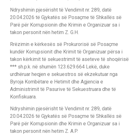
Ndryshimin pjesërisht të Vendimit nr. 289, datë
20.04.2026 të Gjykatës së Posaçme të Shkallës së
Parë për Korrupsionin dhe Krimin e Organizuar sa i
takon personit nën hetim Z. G.H.
Rrëzimin e kërkesës së Prokurorisë së Posaçme
kundër Korrupsionit dhe Krimit të Organizuar përsa i
takon kërkimit të sekuestrimit të aseteve të shoqërisë
*** sh.p.k. në shumën 123.629.664 Lekë, duke
urdhëruar heqjen e sekuestros së ekzekutuar nga
Byroja Kombëtare e Hetimit dhe Agjencia e
Administrimit të Pasurive të Sekuestruara dhe të
Konfiskuara.
Ndryshimin pjesërisht të Vendimit nr. 289, datë
20.04.2026 të Gjykatës së Posaçme të Shkallës së
Parë për Korrupsionin dhe Krimin e Organizuar sa i
takon personit nën hetim Z. A.P.