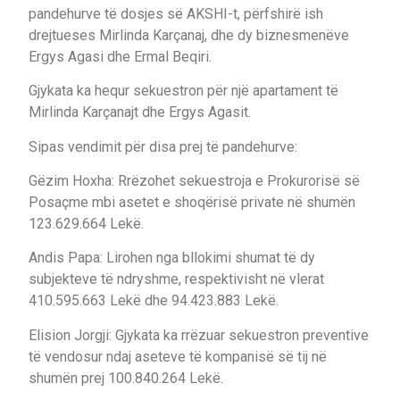
pandehurve të dosjes së AKSHI-t, përfshirë ish
drejtueses Mirlinda Karçanaj, dhe dy biznesmenëve
Ergys Agasi dhe Ermal Beqiri.
Gjykata ka hequr sekuestron për një apartament të
Mirlinda Karçanajt dhe Ergys Agasit.
Sipas vendimit për disa prej të pandehurve:
Gëzim Hoxha: Rrëzohet sekuestroja e Prokurorisë së
Posaçme mbi asetet e shoqërisë private në shumën
123.629.664 Lekë.
Andis Papa: Lirohen nga bllokimi shumat të dy
subjekteve të ndryshme, respektivisht në vlerat
410.595.663 Lekë dhe 94.423.883 Lekë.
Elision Jorgji: Gjykata ka rrëzuar sekuestron preventive
të vendosur ndaj aseteve të kompanisë së tij në
shumën prej 100.840.264 Lekë.