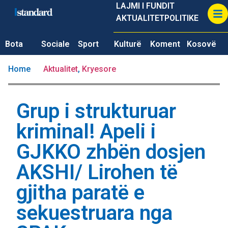
LAJMI I FUNDIT
AKTUALITET
POLITIKE
Bota
Sociale
Sport
Kulturë
Koment
Kosovë
Home
Aktualitet
,
Kryesore
Grup i strukturuar
kriminal! Apeli i
GJKKO zhbën dosjen
AKSHI/ Lirohen të
gjitha paratë e
sekuestruara nga