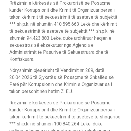
Rrëzimin e kërkesës së Prokurorisë së Posaçme
kundër Korrupsionit dhe Krimit të Organizuar përsa i
takon kërkimit të sekuestrimit të aseteve të subjektit
*** sh.p.k. në shumën 410.595.663 Lekë dhe kërkimit
të sekuestrimit të aseteve të subjektit *** sh.p.k. në
shumën 94.423.883 Lekë, duke urdhëruar heqjen e
sekuestros së ekzekutuar nga Agjencia e
Administrimit të Pasurive të Sekuestruara dhe të
Konfiskuara.
Ndryshimin pjesërisht të Vendimit nr. 289, datë
20.04.2026 të Gjykatës së Posaçme të Shkallës së
Parë për Korrupsionin dhe Krimin e Organizuar sa i
takon personit nën hetim Z. E.J.
Rrëzimin e kërkesës së Prokurorisë së Posaçme
kundër Korrupsionit dhe Krimit të Organizuar përsa i
takon kërkimit të sekuestrimit të aseteve të shoqërisë
*** sh.p.k. në shumën 100.840.264 Lekë, duke
urdhëruar heqjen e sekuestros së ekzekutuar nga