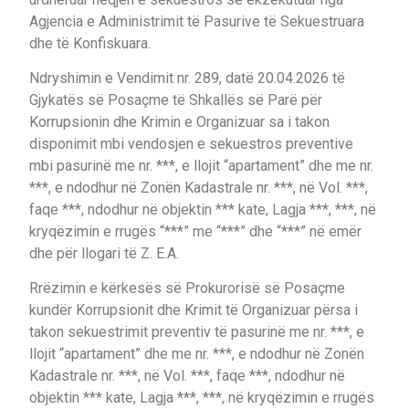
Agjencia e Administrimit të Pasurive të Sekuestruara
dhe të Konfiskuara.
Ndryshimin e Vendimit nr. 289, datë 20.04.2026 të
Gjykatës së Posaçme të Shkallës së Parë për
Korrupsionin dhe Krimin e Organizuar sa i takon
disponimit mbi vendosjen e sekuestros preventive
mbi pasurinë me nr. ***, e llojit “apartament” dhe me nr.
***, e ndodhur në Zonën Kadastrale nr. ***, në Vol. ***,
faqe ***, ndodhur në objektin *** kate, Lagja ***, ***, në
kryqëzimin e rrugës “***” me “***” dhe “***” në emër
dhe për llogari të Z. E.A.
Rrëzimin e kërkesës së Prokurorisë së Posaçme
kundër Korrupsionit dhe Krimit të Organizuar përsa i
takon sekuestrimit preventiv të pasurinë me nr. ***, e
llojit “apartament” dhe me nr. ***, e ndodhur në Zonën
Kadastrale nr. ***, në Vol. ***, faqe ***, ndodhur në
objektin *** kate, Lagja ***, ***, në kryqëzimin e rrugës