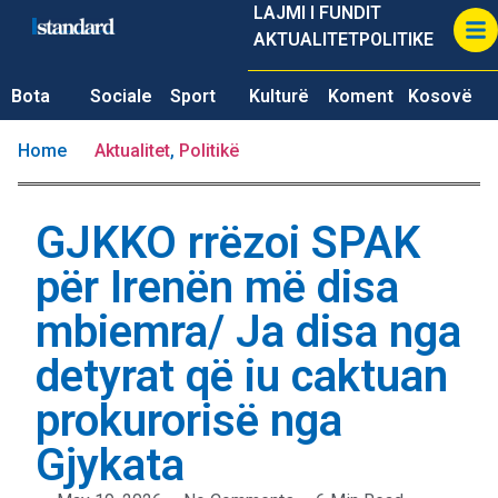
LAJMI I FUNDIT
AKTUALITET
POLITIKE
Bota
Sociale
Sport
Kulturë
Koment
Kosovë
Home
Aktualitet
,
Politikë
GJKKO rrëzoi SPAK
për Irenën më disa
mbiemra/ Ja disa nga
detyrat që iu caktuan
prokurorisë nga
Gjykata