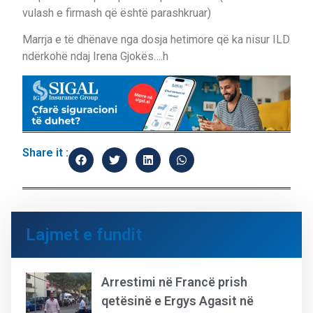
vulash e firmash që është parashkruar)
Marrja e të dhënave nga dosja hetimore që ka nisur ILD
ndërkohë ndaj Irena Gjokës….h
Share it :
Lajmet e fundit
Arrestimi në Francë prish
qetësinë e Ergys Agasit në