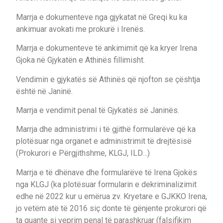
Marrja e dokumenteve nga gjykatat në Greqi ku ka
ankimuar avokati me prokurë i Irenës.
Marrja e dokumenteve të ankimimit që ka kryer Irena
Gjoka në Gjykatën e Athinës fillimisht.
Vendimin e gjykatës së Athinës që njofton se çështja
është në Janinë.
Marrja e vendimit penal të Gjykatës së Janinës.
Marrja dhe administrimi i të gjithë formularëve që ka
plotësuar nga organet e administrimit të drejtësisë
(Prokurori e Përgjithshme, KLGJ, ILD…)
Marrja e të dhënave dhe formularëve të Irena Gjokës
nga KLGJ (ka plotësuar formularin e dekriminalizimit
edhe në 2022 kur u emërua zv. Kryetare e GJKKO Irena,
jo vetëm atë të 2016 siç donte të gënjente prokurori që
ta quante si veprim penal të parashkruar (falsifikim