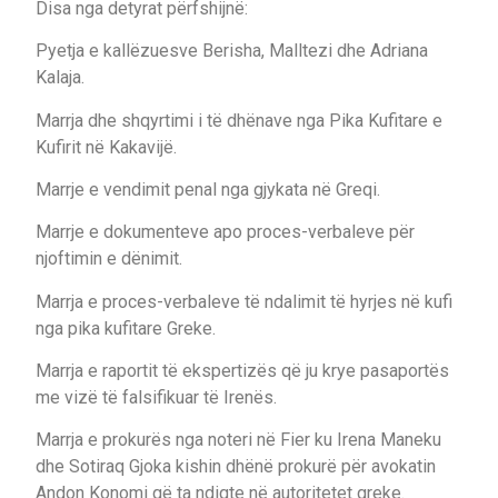
Disa nga detyrat përfshijnë:
Pyetja e kallëzuesve Berisha, Malltezi dhe Adriana
Kalaja.
Marrja dhe shqyrtimi i të dhënave nga Pika Kufitare e
Kufirit në Kakavijë.
Marrje e vendimit penal nga gjykata në Greqi.
Marrje e dokumenteve apo proces-verbaleve për
njoftimin e dënimit.
Marrja e proces-verbaleve të ndalimit të hyrjes në kufi
nga pika kufitare Greke.
Marrja e raportit të ekspertizës që ju krye pasaportës
me vizë të falsifikuar të Irenës.
Marrja e prokurës nga noteri në Fier ku Irena Maneku
dhe Sotiraq Gjoka kishin dhënë prokurë për avokatin
Andon Konomi që ta ndiqte në autoritetet greke.