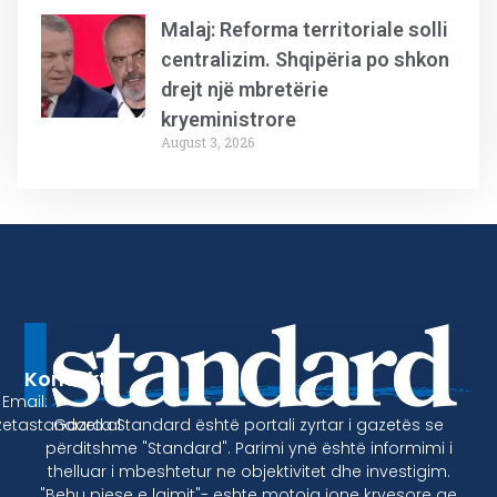
Malaj: Reforma territoriale solli
centralizim. Shqipëria po shkon
drejt një mbretërie
kryeministrore
August 3, 2026
Kontakt
Email:
Gazeta Standard është portali zyrtar i gazetës se
etastandard.al
përditshme "Standard". Parimi ynë është informimi i
thelluar i mbeshtetur ne objektivitet dhe investigim.
"Behu pjese e lajmit"- eshte motoja jone kryesore qe