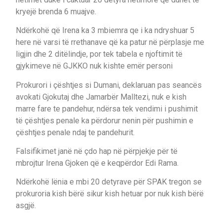
kryejë brenda 6 muajve.
Ndërkohë që Irena ka 3 mbiemra qe i ka ndryshuar 5
here në varsi të rrethanave që ka patur në përplasje me
ligjin dhe 2 ditëlindje, por tek tabela e njoftimit të
gjykimeve në GJKKO nuk kishte emër personi
Prokurori i çështjes si Dumani, deklaruan pas seancës
avokati Gjokutaj dhe Jamarbër Malltezi, nuk e kish
marre fare te pandehur, ndërsa tek vendimi i pushimit
të çështjes penale ka përdorur nenin për pushimin e
çështjes penale ndaj te pandehurit.
Falsifikimet janë në çdo hap në përpjekje për të
mbrojtur Irena Gjoken që e keqpërdor Edi Rama.
Ndërkohë lënia e mbi 20 detyrave për SPAK tregon se
prokuroria kish bërë sikur kish hetuar por nuk kish bërë
asgjë.