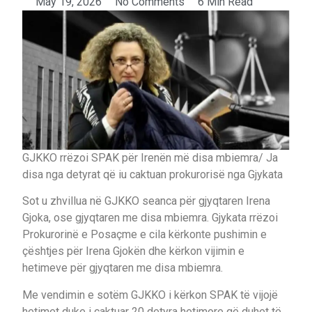
May 19, 2026
No Comments
6 Min Read
GJKKO rrëzoi SPAK për Irenën më disa mbiemra/ Ja
disa nga detyrat që iu caktuan prokurorisë nga Gjykata
Sot u zhvillua në GJKKO seanca për gjyqtaren Irena
Gjoka, ose gjyqtaren me disa mbiemra. Gjykata rrëzoi
Prokurorinë e Posaçme e cila kërkonte pushimin e
çështjes për Irena Gjokën dhe kërkon vijimin e
hetimeve për gjyqtaren me disa mbiemra.
Me vendimin e sotëm GJKKO i kërkon SPAK të vijojë
hetimet duke i caktuar 20 detyra hetimore që duhet të