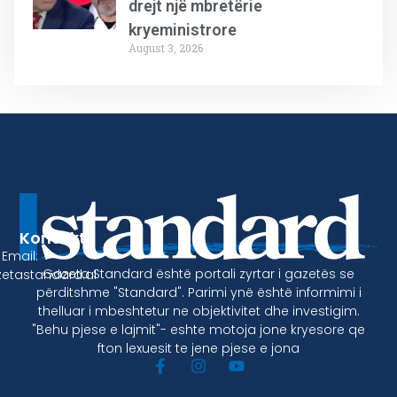
drejt një mbretërie
kryeministrore
August 3, 2026
Kontakt
Email:
Gazeta Standard është portali zyrtar i gazetës se
etastandard.al
përditshme "Standard". Parimi ynë është informimi i
thelluar i mbeshtetur ne objektivitet dhe investigim.
"Behu pjese e lajmit"- eshte motoja jone kryesore qe
fton lexuesit te jene pjese e jona