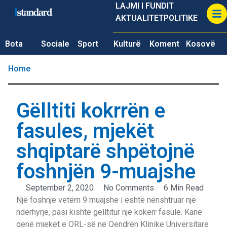
LAJMI I FUNDIT
AKTUALITET
POLITIKE
Bota
Sociale
Sport
Kulturë
Koment
Kosovë
Home
Gëlltiti kokrrën e
fasules, mjekët
shqiptarë shpëtojnë
foshnjën 9-muajshe
September 2, 2020
No Comments
6 Min Read
Një foshnjë vetëm 9 muajshe i është nënshtruar një
ndërhyrje, pasi kishte gëlltitur një kokërr fasule. Kanë
qenë mjekët e ORL-së në Qendrën Klinike Universitare