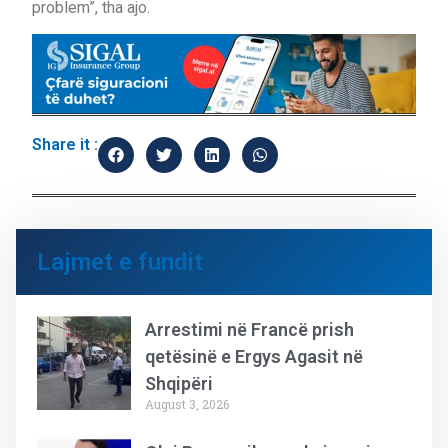
problem”, tha ajo.
Share it :
Lajmet e fundit
Arrestimi në Francë prish
qetësinë e Ergys Agasit në
Shqipëri
August 3, 2026