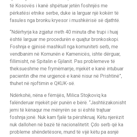
të Kosovës i kanë shpëtuar jetën foshnjës me
përkatësi etnike serbe, duke ia larguar një kokërr të
fasules nga bronku kryesor i mushkërisë së djathtë.
“Ndërhyrja ka zgjatur rreth 40 minuta dhe trupi i huaj
është larguar me procedurën e quajtur bronkoskopi.
Foshnja e gjinisë mashkull nga komuniteti serb, me
vendbanim në Komunën e Kamenicës, ishte dërguar,
fillimisht, në Spitalin e Gjilanit. Pas problemeve të
theksueshme me frymëmarrje, mjekët e kanë intubuar
pacientin dhe me urgjencë e kanë nisur në Prishtinë”,
thuhet në njoftimin e QKUK-së.
Ndërkohë, nëna e fëmijës, Milica Stojkoviq ka
falënderuar mjekët për punën e bërë. “Jashtëzakonisht
jemi të kënaqur me mënyrën se si është trajtuar
foshnja jonë. Nuk kam fjalë ta përshkruaj. Këtu njerëzit
nuk dallohen në bazë të nacionalitetit. Çdo serb që ka
probleme shëndetësore, mund të vijë këtu pa asnjë