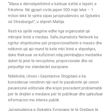
“Masa e dëmshpërblimit e kërkuar është e tepërt, e
frikshme. Në gjyqet civile jepen 500 mijë lekë – 1
milion lekë të vjetra sipas jurisprudencës së Gjykatës
së Strasburgut”, u shpreh Matlija.
Rasti ka sjellë reagime edhe nga organizatat që
mbrojnë lirinë e medias. SafeJournalists Network ka
ngritur shqetësime për proporcionalitetin e masës dhe
ndikimin që ajo mund të ketë mbi lirinë e shprehjes,
duke theksuar se kufizimet ndaj përmbajtjes mediatike
duhet të jenë të nevojshme, proporcionale dhe në
përputhje me standardet europiane.
Ndërkohë, Unioni i Gazetarëve Shqiptarë e ka
konsideruar vendimin një rast të pazakontë që cenon
pavarësinë editoriale dhe krijon precedent problematik
për të drejtën e mediave për të publikuar dhe qarkulluar
informacion me interes publik.
Jurisprudenca e Gjykatës Evropiane të të Drejtave të