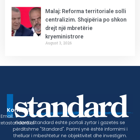
Malaj: Reforma territoriale solli
centralizim. Shqipëria po shkon
drejt një mbretërie
kryeministrore
August 3, 2026
Kontakt
Email:
Gazeta Standard është portali zyrtar i gazetës se
etastandard.al
përditshme "Standard". Parimi ynë është informimi i
thelluar i mbeshtetur ne objektivitet dhe investigim.