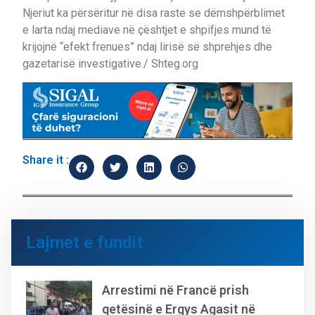
Njeriut ka përsëritur në disa raste se dëmshpërblimet
e larta ndaj mediave në çështjet e shpifjes mund të
krijojnë “efekt frenues” ndaj lirisë së shprehjes dhe
gazetarisë investigative./ Shteg.org
Share it :
Lajmet e fundit
Arrestimi në Francë prish
qetësinë e Ergys Agasit në