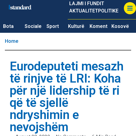
LAJMI I FUNDIT
AKTUALITET
POLITIKE
Bota
Sociale
Sport
Kulturë
Koment
Kosovë
Home
Eurodeputeti mesazh
të rinjve të LRI: Koha
për një lidership të ri
që të sjellë
ndryshimin e
nevojshëm