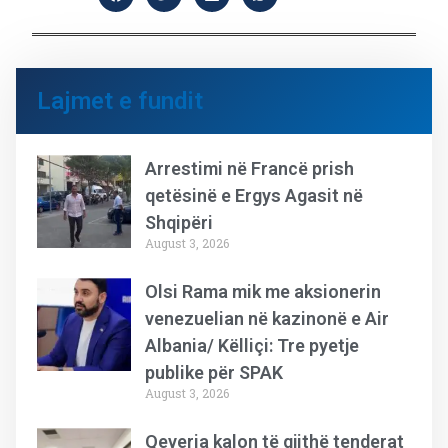
Lajmet e fundit
Arrestimi në Francë prish
qetësinë e Ergys Agasit në
Shqipëri
August 3, 2026
Olsi Rama mik me aksionerin
venezuelian në kazinonë e Air
Albania/ Këlliçi: Tre pyetje
publike për SPAK
August 3, 2026
Qeveria kalon të gjithë tenderat