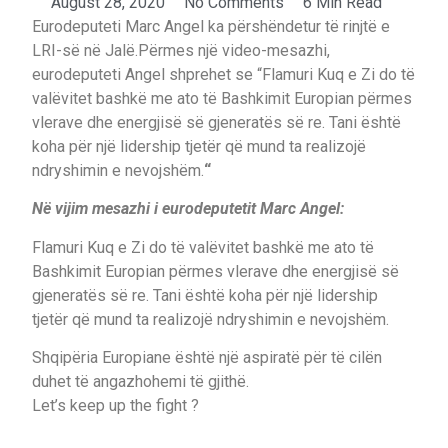
August 28, 2020
No Comments
6 Min Read
Eurodeputeti Marc Angel ka përshëndetur të rinjtë e
LRI-së në Jalë.Përmes një video-mesazhi,
eurodeputeti Angel shprehet se “Flamuri Kuq e Zi do të
valëvitet bashkë me ato të Bashkimit Europian përmes
vlerave dhe energjisë së gjeneratës së re. Tani është
koha për një lidership tjetër që mund ta realizojë
ndryshimin e nevojshëm.
“
Në vijim mesazhi i eurodeputetit Marc Angel:
Flamuri Kuq e Zi do të valëvitet bashkë me ato të
Bashkimit Europian përmes vlerave dhe energjisë së
gjeneratës së re. Tani është koha për një lidership
tjetër që mund ta realizojë ndryshimin e nevojshëm.
Shqipëria Europiane është një aspiratë për të cilën
duhet të angazhohemi të gjithë.
Let’s keep up the fight ?