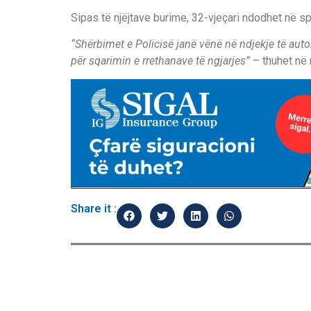
Sipas të njëjtave burime, 32-vjeçari ndodhet në spit
“Shërbimet e Policisë janë vënë në ndjekje të auto
për sqarimin e rrethanave të ngjarjes”
– thuhet në 
Share it :