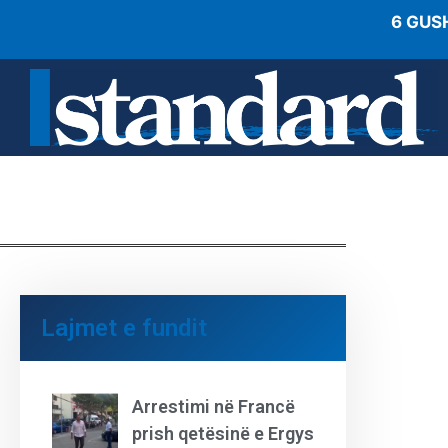
6 GUS
Lajmet e fundit
Arrestimi në Francë
prish qetësinë e Ergys