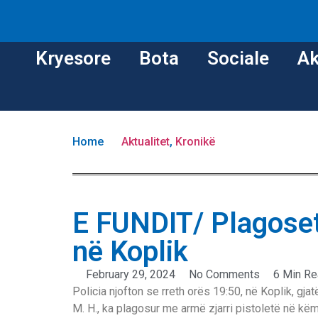
Kryesore
Bota
Sociale
Ak
Home
Aktualitet
,
Kronikë
E FUNDIT/ Plagoset
në Koplik
February 29, 2024
No Comments
6 Min R
Policia njofton se rreth orës 19:50, në Koplik, gja
M. H., ka plagosur me armë zjarri pistoletë në këm