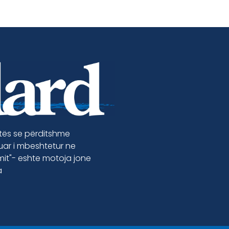
etës se përditshme
luar i mbeshtetur ne
jmit"- eshte motoja jone
a