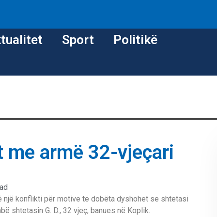
tualitet
Sport
Politikë
 me armë 32-vjeçari
ead
të një konflikti për motive të dobëta dyshohet se shtetasi
bë shtetasin G. D., 32 vjeç, banues në Koplik.