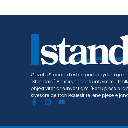
Gazeta Standard është portali zyrtar i gaz
"Standard". Parimi ynë është informimi i thel
objektivitet dhe investigim. "Behu pjese e la
kryesore qe fton lexuesit te jene pjese e jon