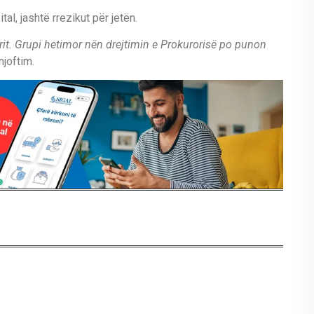
al, jashtë rrezikut për jetën.
rit. Grupi hetimor nën drejtimin e Prokurorisë po punon
njoftim.