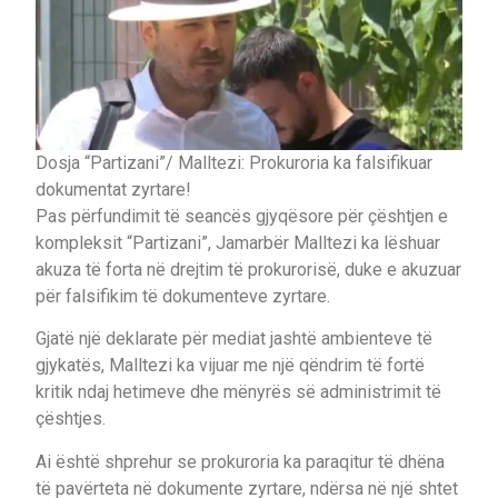
Dosja “Partizani”/ Malltezi: Prokuroria ka falsifikuar
dokumentat zyrtare!
Pas përfundimit të seancës gjyqësore për çështjen e
kompleksit “Partizani”, Jamarbër Malltezi ka lëshuar
akuza të forta në drejtim të prokurorisë, duke e akuzuar
për falsifikim të dokumenteve zyrtare.
Gjatë një deklarate për mediat jashtë ambienteve të
gjykatës, Malltezi ka vijuar me një qëndrim të fortë
kritik ndaj hetimeve dhe mënyrës së administrimit të
çështjes.
Ai është shprehur se prokuroria ka paraqitur të dhëna
të pavërteta në dokumente zyrtare, ndërsa në një shtet