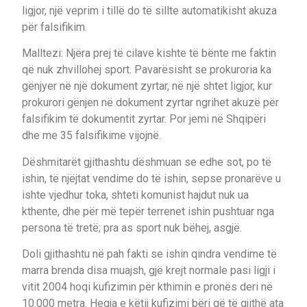
ligjor, një veprim i tillë do të sillte automatikisht akuza
për falsifikim.
Malltezi: Njëra prej të cilave kishte të bënte me faktin
që nuk zhvillohej sport. Pavarësisht se prokuroria ka
gënjyer në një dokument zyrtar, në një shtet ligjor, kur
prokurori gënjen në dokument zyrtar ngrihet akuzë për
falsifikim të dokumentit zyrtar. Por jemi në Shqipëri
dhe me 35 falsifikime vijojnë.
Dëshmitarët gjithashtu dëshmuan se edhe sot, po të
ishin, të njëjtat vendime do të ishin, sepse pronarëve u
ishte vjedhur toka, shteti komunist hajdut nuk ua
kthente, dhe për më tepër terrenet ishin pushtuar nga
persona të tretë; pra as sport nuk bëhej, asgjë.
Doli gjithashtu në pah fakti se ishin qindra vendime të
marra brenda disa muajsh, gjë krejt normale pasi ligji i
vitit 2004 hoqi kufizimin për kthimin e pronës deri në
10.000 metra. Heqja e këtij kufizimi bëri që të gjithë ata