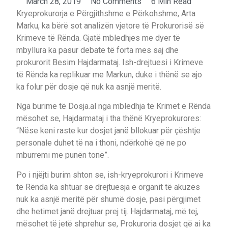
March 28, 2019
No Comments
6 Min Read
Kryeprokurorja e Përgjithshme e Përkohshme, Arta
Marku, ka bërë sot analizën vjetore të Prokurorisë së
Krimeve të Rënda. Gjatë mbledhjes me dyer të
mbyllura ka pasur debate të forta mes saj dhe
prokurorit Besim Hajdarmataj. Ish-drejtuesi i Krimeve
të Rënda ka replikuar me Markun, duke i thënë se ajo
ka folur për dosje që nuk ka asnjë meritë.
Nga burime të Dosja.al nga mbledhja te Krimet e Rënda
mësohet se, Hajdarmataj i tha thënë Kryeprokurores:
“Nëse keni raste kur dosjet janë bllokuar për çështje
personale duhet të na i thoni, ndërkohë që ne po
mburremi me punën tonë”.
Po i njëjti burim shton se, ish-kryeprokurori i Krimeve
të Rënda ka shtuar se drejtuesja e organit të akuzës
nuk ka asnjë meritë për shumë dosje, pasi përgjimet
dhe hetimet janë drejtuar prej tij. Hajdarmataj, më tej,
mësohet të jetë shprehur se, Prokuroria dosjet që ai ka