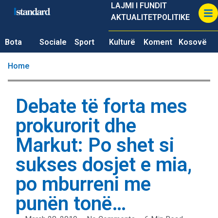
LAJMI I FUNDIT
AKTUALITET
POLITIKE
Bota
Sociale
Sport
Kulturë
Koment
Kosovë
Home
Debate të forta mes
prokurorit dhe
Markut: Po shet si
sukses dosjet e mia,
po mburreni me
punën tonë…