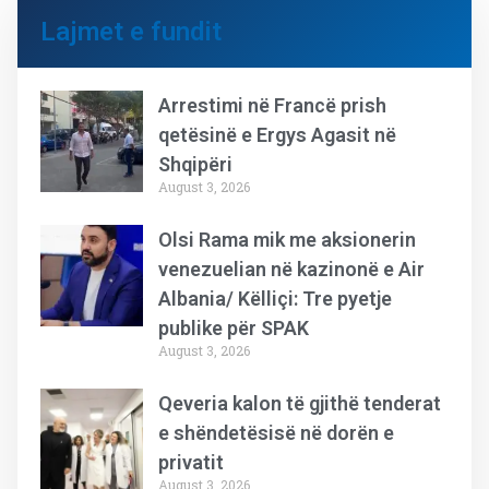
Lajmet e fundit
Arrestimi në Francë prish
qetësinë e Ergys Agasit në
Shqipëri
August 3, 2026
Olsi Rama mik me aksionerin
venezuelian në kazinonë e Air
Albania/ Këlliçi: Tre pyetje
publike për SPAK
August 3, 2026
Qeveria kalon të gjithë tenderat
e shëndetësisë në dorën e
privatit
August 3, 2026