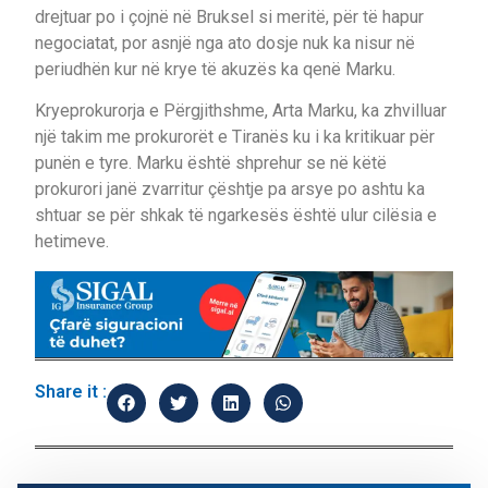
drejtuar po i çojnë në Bruksel si meritë, për të hapur
negociatat, por asnjë nga ato dosje nuk ka nisur në
periudhën kur në krye të akuzës ka qenë Marku.
Kryeprokurorja e Përgjithshme, Arta Marku, ka zhvilluar
një takim me prokurorët e Tiranës ku i ka kritikuar për
punën e tyre. Marku është shprehur se në këtë
prokurori janë zvarritur çështje pa arsye po ashtu ka
shtuar se për shkak të ngarkesës është ulur cilësia e
hetimeve.
Share it :