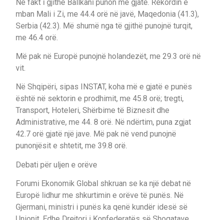
Në fakt i gjithë Ballkani punon më gjatë. Rekordin e
mban Mali i Zi, me 44.4 orë në javë, Maqedonia (41.3),
Serbia (42.3). Më shumë nga të gjithë punojnë turqit,
me 46.4 orë.
Më pak në Europë punojnë holandezët, me 29.3 orë në
vit.
Në Shqipëri, sipas INSTAT, koha më e gjatë e punës
është në sektorin e prodhimit, me 45.8 orë; tregti,
Transport, Hoteleri, Shërbime të Biznesit dhe
Administrative, me 44. 8 orë. Në ndërtim, puna zgjat
42.7 orë gjatë një jave. Më pak në vend punojnë
punonjësit e shtetit, me 39.8 orë.
Debati për uljen e orëve
Forumi Ekonomik Global shkruan se ka një debat në
Europë lidhur me shkurtimin e orëve të punës. Në
Gjermani, ministri i punës ka qenë kundër idesë së
Unionit. Edhe Drejtori i Konfederatës së Shoqatave