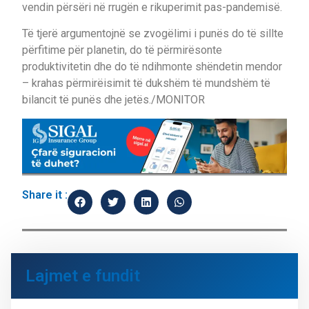
vendin përsëri në rrugën e rikuperimit pas-pandemisë.
Të tjerë argumentojnë se zvogëlimi i punës do të sillte
përfitime për planetin, do të përmirësonte
produktivitetin dhe do të ndihmonte shëndetin mendor
– krahas përmirëisimit të dukshëm të mundshëm të
bilancit të punës dhe jetës./MONITOR
Share it :
Lajmet e fundit