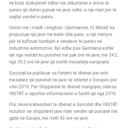
në botë diskutimet lidhur me shkurtimin e orëve të
punës që duhen punuar në javë, edhe si një mjet për të
ruajtur vendet e punës.
Unioni më i madh i tregtisë i Gjermanisë, IG Metall, ka
propozuar një javë me katër ditë pune, si një mënyrë
për të kufizuar humbjen e vendeve të punës në
industrinë automotive. Kjo edhe pse Gjermania është
një nga vendet ku punohet më pak orë në javë, me 34.2,
nga 36.2 orë në javë që është mesatarja europiane.
Eurostat ka publikuar së fundmi të dhënat për orët
mesatare që punohet në javë në shtetet e Europës për
vitin 2019. Për Shqipërinë të dhënat mungojnë, ndërsa
INSTAT e raporton informacionin e fundit që nga 2016.
Por, nëse krahasohen të dhënat e Eurostat dhe INSTAT
rezulton se shqiptarët janë ndër vendet që punojnë më
gjatë në Europë, me rreth 43 orë në javë.