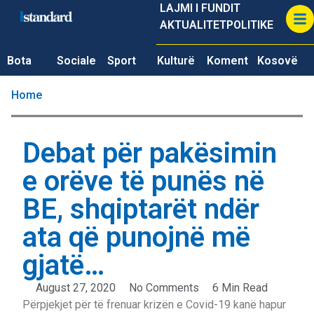
LAJMI I FUNDIT
AKTUALITET
POLITIKE
Bota
Sociale
Sport
Kulturë
Koment
Kosovë
Home
Debat për pakësimin
e orëve të punës në
BE, shqiptarët ndër
ata që punojnë më
gjatë…
August 27, 2020
No Comments
6 Min Read
Përpjekjet për të frenuar krizën e Covid-19 kanë hapur