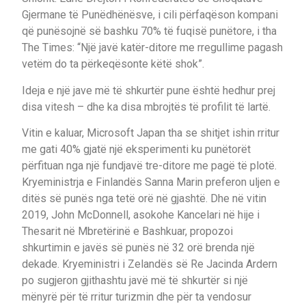
Gjermane të Punëdhënësve, i cili përfaqëson kompani
që punësojnë së bashku 70% të fuqisë punëtore, i tha
The Times: “Një javë katër-ditore me rregullime pagash
vetëm do ta përkeqësonte këtë shok”.
Ideja e një jave më të shkurtër pune është hedhur prej
disa vitesh – dhe ka disa mbrojtës të profilit të lartë.
Vitin e kaluar, Microsoft Japan tha se shitjet ishin rritur
me gati 40% gjatë një eksperimenti ku punëtorët
përfituan nga një fundjavë tre-ditore me pagë të plotë.
Kryeministrja e Finlandës Sanna Marin preferon uljen e
ditës së punës nga tetë orë në gjashtë. Dhe në vitin
2019, John McDonnell, asokohe Kancelari në hije i
Thesarit në Mbretërinë e Bashkuar, propozoi
shkurtimin e javës së punës në 32 orë brenda një
dekade. Kryeministri i Zelandës së Re Jacinda Ardern
po sugjeron gjithashtu javë më të shkurtër si një
mënyrë për të rritur turizmin dhe për ta vendosur