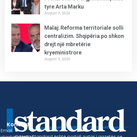
tyre Arta Marku
August 3, 2026
Malaj: Reforma territoriale solli
centralizim. Shqipëria po shkon
drejt një mbretërie
kryeministrore
August 3, 2026
Kontakt
Email:
Gazeta Standard është portali zyrtar i gazetës se
etastandard.al