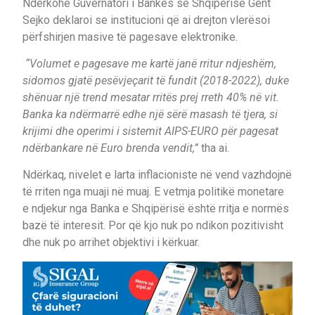
Ndërkohë Guvernatori i Bankës së Shqipërisë Gent
Sejko deklaroi se institucioni që ai drejton vlerësoi
përfshirjen masive të pagesave elektronike.
“Volumet e pagesave me kartë janë rritur ndjeshëm,
sidomos gjatë pesëvjeçarit të fundit (2018-2022), duke
shënuar një trend mesatar rritës prej rreth 40% në vit.
Banka ka ndërmarrë edhe një sërë masash të tjera, si
krijimi dhe operimi i sistemit AIPS-EURO për pagesat
ndërbankare në Euro brenda vendit,”
tha ai.
Ndërkaq, nivelet e larta inflacioniste në vend vazhdojnë
të rriten nga muaji në muaj. E vetmja politikë monetare
e ndjekur nga Banka e Shqipërisë është rritja e normës
bazë të interesit. Por që kjo nuk po ndikon pozitivisht
dhe nuk po arrihet objektivi i kërkuar.