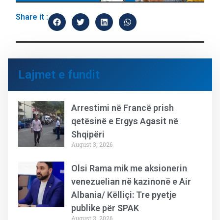
Share it :
Lajmet e fundit
Arrestimi në Francë prish
qetësinë e Ergys Agasit në
Shqipëri
August 3, 2026
Olsi Rama mik me aksionerin
venezuelian në kazinonë e Air
Albania/ Këlliçi: Tre pyetje
publike për SPAK
August 3, 2026