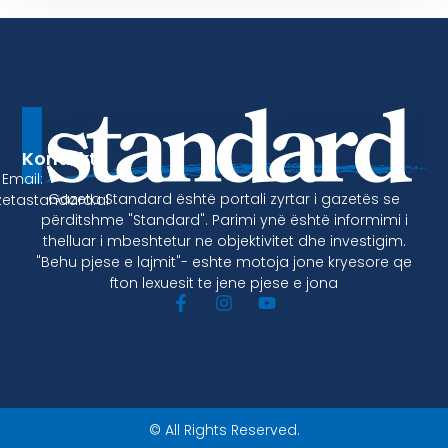
Kontakt
Email:
Gazeta Standard është portali zyrtar i gazetës se
etastandard.al
përditshme "Standard". Parimi ynë është informimi i
thelluar i mbeshtetur ne objektivitet dhe investigim.
"Behu pjese e lajmit"- eshte motoja jone kryesore qe
fton lexuesit te jene pjese e jona
© All Rights Reserved.