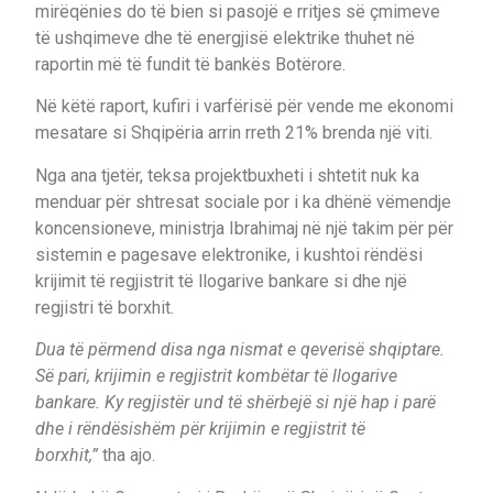
mirëqënies do të bien si pasojë e rritjes së çmimeve
të ushqimeve dhe të energjisë elektrike thuhet në
raportin më të fundit të bankës Botërore.
Në këtë raport, kufiri i varfërisë për vende me ekonomi
mesatare si Shqipëria arrin rreth 21% brenda një viti.
Nga ana tjetër, teksa projektbuxheti i shtetit nuk ka
menduar për shtresat sociale por i ka dhënë vëmendje
koncensioneve, ministrja Ibrahimaj në një takim për për
sistemin e pagesave elektronike, i kushtoi rëndësi
krijimit të regjistrit të llogarive bankare si dhe një
regjistri të borxhit.
Dua të përmend disa nga nismat e qeverisë shqiptare.
Së pari, krijimin e regjistrit kombëtar të llogarive
bankare. Ky regjistër und të shërbejë si një hap i parë
dhe i rëndësishëm për krijimin e regjistrit të
borxhit,”
tha ajo.