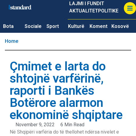
LAJMI I FUNDIT
AKTUALITET
POLITIKE
Bota
Sociale
Sport
Kulturë
Koment
Kosovë
Home
Çmimet e larta do
shtojnë varfërinë,
raporti i Bankës
Botërore alarmon
ekonominë shqiptare
November 9, 2022
6 Min Read
Në Shqipëri varfëria do të thellohet ndërsa nivelet e