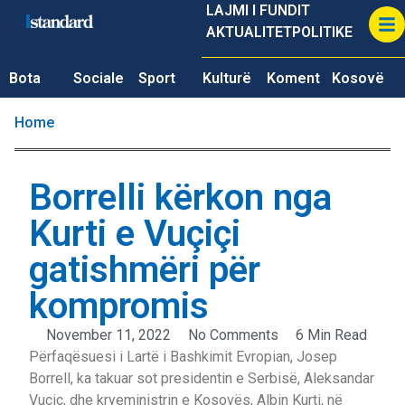
LAJMI I FUNDIT
AKTUALITET
POLITIKE
Bota
Sociale
Sport
Kulturë
Koment
Kosovë
Home
Borrelli kërkon nga
Kurti e Vuçiçi
gatishmëri për
kompromis
November 11, 2022
No Comments
6 Min Read
Përfaqësuesi i Lartë i Bashkimit Evropian, Josep
Borrell, ka takuar sot presidentin e Serbisë, Aleksandar
Vuçiç, dhe kryeministrin e Kosovës, Albin Kurti, në