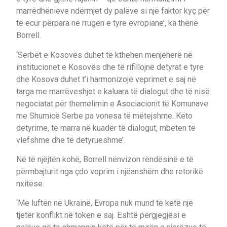
marrëdhënieve ndërmjet dy palëve si një faktor kyç për
të ecur përpara në rrugën e tyre evropiane’, ka thënë
Borrell.
‘Serbët e Kosovës duhet të kthehen menjëherë në
institucionet e Kosovës dhe të rifillojnë detyrat e tyre
dhe Kosova duhet t’i harmonizojë veprimet e saj në
targa me marrëveshjet e kaluara të dialogut dhe të nisë
negociatat për themelimin e Asociacionit të Komunave
me Shumicë Serbe pa vonesa të mëtejshme. Këto
detyrime, të marra në kuadër të dialogut, mbeten të
vlefshme dhe të detyrueshme’.
Në të njëjtën kohë, Borrell nënvizon rëndësinë e të
përmbajturit nga çdo veprim i njëanshëm dhe retorikë
nxitëse.
‘Me luftën në Ukrainë, Evropa nuk mund të ketë një
tjetër konflikt në tokën e saj. Është përgjegjësi e