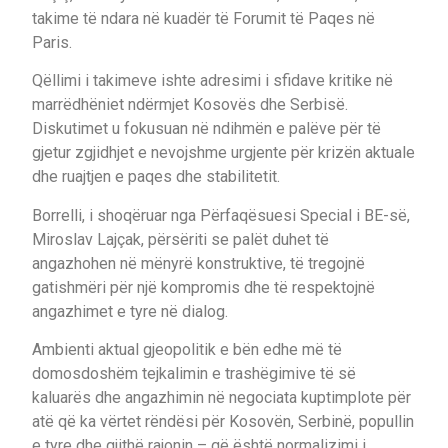
takime të ndara në kuadër të Forumit të Paqes në
Paris.
Qëllimi i takimeve ishte adresimi i sfidave kritike në
marrëdhëniet ndërmjet Kosovës dhe Serbisë.
Diskutimet u fokusuan në ndihmën e palëve për të
gjetur zgjidhjet e nevojshme urgjente për krizën aktuale
dhe ruajtjen e paqes dhe stabilitetit.
Borrelli, i shoqëruar nga Përfaqësuesi Special i BE-së,
Miroslav Lajçak, përsëriti se palët duhet të
angazhohen në mënyrë konstruktive, të tregojnë
gatishmëri për një kompromis dhe të respektojnë
angazhimet e tyre në dialog.
Ambienti aktual gjeopolitik e bën edhe më të
domosdoshëm tejkalimin e trashëgimive të së
kaluarës dhe angazhimin në negociata kuptimplote për
atë që ka vërtet rëndësi për Kosovën, Serbinë, popullin
e tyre dhe gjithë rajonin – që është normalizimi i