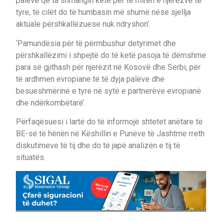
palëve që ta shmangin këtë për të mirën e njerëzve të
tyre, të cilët do të humbasin më shumë nëse sjellja
aktuale përshkallëzuese nuk ndryshon’.
‘Pamundësia për të përmbushur detyrimet dhe
përshkallëzimi i shpejtë do të ketë pasoja të dëmshme
para së gjithash për njerëzit në Kosovë dhe Serbi, për
të ardhmen evropiane të të dyja palëve dhe
besueshmërinë e tyre në sytë e partnerëve evropianë
dhe ndërkombëtarë’.
Përfaqësuesi i lartë do të informojë shtetet anëtare të
BE-së të hënën në Këshillin e Punëve të Jashtme rreth
diskutimeve të tij dhe do të japë analizën e tij të
situatës.