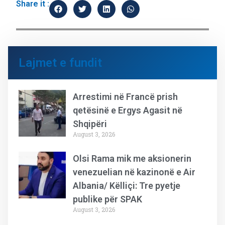
Share it :
Lajmet e fundit
Arrestimi në Francë prish
qetësinë e Ergys Agasit në
Shqipëri
August 3, 2026
Olsi Rama mik me aksionerin
venezuelian në kazinonë e Air
Albania/ Këlliçi: Tre pyetje
publike për SPAK
August 3, 2026