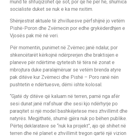
mund të shfuqizohet që sot, por që hë për hë, shumica
socialiste duket se nuk e ka me nxitim.
Shënjestrat aktuale të zhvilluesve përfshijnë jo vetëm
Pishë-Poron dhe Zvërnecin por edhe grykëderdhjen e
Vjosës pak më në veri.
Për momentin, punimet në Zvërnec janë ndalur, por
shkencëtarët kërkojnë ndërprerjen dhe braktisjen e
planeve për ndërtime qytetesh të tëra në zonat e
mbrojtura duke paralajmëruar se vetëm brenda atyre
pak ditëve kur Zvërneci dhe Pishë – Poro ranë nën
pushtetin e ndërtuesve, dëmi ishte kolosal.
“Gjatë dy ditëve që kaluam në terren, pamë nga afër
sesi dunat janë rrafshuar dhe sesi kjo ndërhyrje po
paraqitet si një model bashkëjetese mes zhvillimit dhe
natyrës. Megjithatë, shumë gjëra nuk po bëhen publike.
Përtej deklaratave se “nuk ka projekt”, ajo që shihet në
terren dhe në planet e zhvillimit tregon qartë një vizion