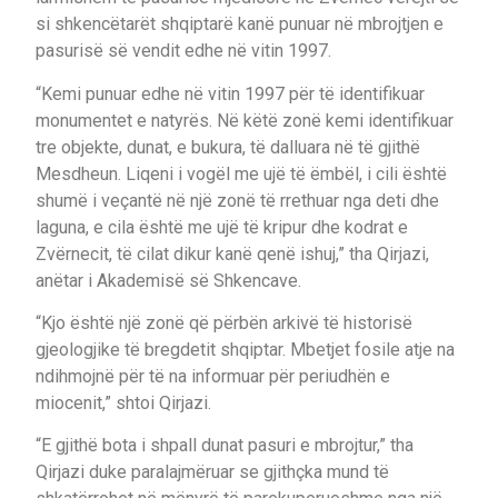
si shkencëtarët shqiptarë kanë punuar në mbrojtjen e
pasurisë së vendit edhe në vitin 1997.
“Kemi punuar edhe në vitin 1997 për të identifikuar
monumentet e natyrës. Në këtë zonë kemi identifikuar
tre objekte, dunat, e bukura, të dalluara në të gjithë
Mesdheun. Liqeni i vogël me ujë të ëmbël, i cili është
shumë i veçantë në një zonë të rrethuar nga deti dhe
laguna, e cila është me ujë të kripur dhe kodrat e
Zvërnecit, të cilat dikur kanë qenë ishuj,” tha Qirjazi,
anëtar i Akademisë së Shkencave.
“Kjo është një zonë që përbën arkivë të historisë
gjeologjike të bregdetit shqiptar. Mbetjet fosile atje na
ndihmojnë për të na informuar për periudhën e
miocenit,” shtoi Qirjazi.
“E gjithë bota i shpall dunat pasuri e mbrojtur,” tha
Qirjazi duke paralajmëruar se gjithçka mund të