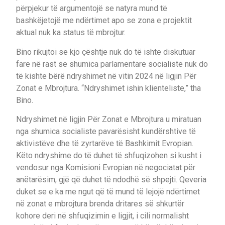
përpjekur të argumentojë se natyra mund të
bashkëjetojë me ndërtimet apo se zona e projektit
aktual nuk ka status të mbrojtur.
Bino rikujtoi se kjo çështje nuk do të ishte diskutuar
fare në rast se shumica parlamentare socialiste nuk do
të kishte bërë ndryshimet në vitin 2024 në ligjin Për
Zonat e Mbrojtura. “Ndryshimet ishin klienteliste,” tha
Bino.
Ndryshimet në ligjin Për Zonat e Mbrojtura u miratuan
nga shumica socialiste pavarësisht kundërshtive të
aktivistëve dhe të zyrtarëve të Bashkimit Evropian.
Këto ndryshime do të duhet të shfuqizohen si kusht i
vendosur nga Komisioni Evropian në negociatat për
anëtarësim, gjë që duhet të ndodhë së shpejti. Qeveria
duket se e ka me ngut që të mund të lejojë ndërtimet
në zonat e mbrojtura brenda dritares së shkurtër
kohore deri në shfuqizimin e ligjit, i cili normalisht