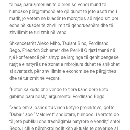
të huaj paralajmëruan të dielën se vendi mund të
humbasë përgjithmonë atë që duhet të jetë aseti më i
madh, jo vetëm në kuadër të mbrojtjes së mjedisit, por
edhe në kuadër të zhvillimit të qëndrueshëm dhe të
zhvillimit të turizmit në vend.
Shkencëtarët Aleko Miho, Taulant Bino, Ferdinand
Bego, Friedrich Schiemer dhe Perikli Qirjazi thanë në
një konferencë për shtyp se larg nga të qenit pengesë,
ruajtja e natyrës në zonat e mbrojtura duhet të shikohet
si avantazh, për zhvillimin e ekonomisë në përgjithësi
dhe të turizmit në veçanti.
“Beton ka kudo dhe vende të tjera kanë bërë këto
gabime para nesh,” argumentoi Ferdinand Bego
“Sado emra joshës t’u vihen këtyre projekteve, qoftë
“Dubai” apo “Maldivet” shqiptare, humbësi i vërtetë do
të jetë publiku dhe trashëgimia natyrore e vendit,” shtoi
Bego, i cili e përshkroi politikën aktuale të qeverisë si