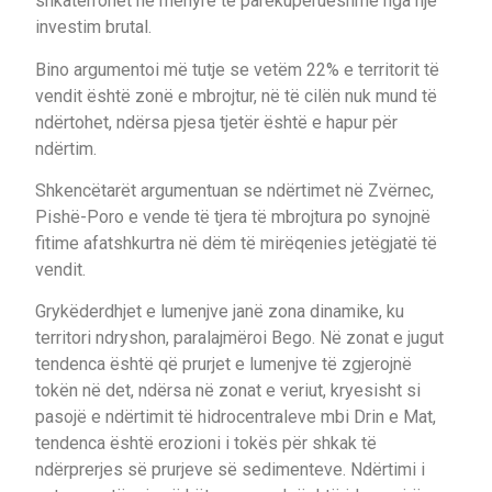
shkatërrohet në mënyrë të parekuperueshme nga një
investim brutal.
Bino argumentoi më tutje se vetëm 22% e territorit të
vendit është zonë e mbrojtur, në të cilën nuk mund të
ndërtohet, ndërsa pjesa tjetër është e hapur për
ndërtim.
Shkencëtarët argumentuan se ndërtimet në Zvërnec,
Pishë-Poro e vende të tjera të mbrojtura po synojnë
fitime afatshkurtra në dëm të mirëqenies jetëgjatë të
vendit.
Grykëderdhjet e lumenjve janë zona dinamike, ku
territori ndryshon, paralajmëroi Bego. Në zonat e jugut
tendenca është që prurjet e lumenjve të zgjerojnë
tokën në det, ndërsa në zonat e veriut, kryesisht si
pasojë e ndërtimit të hidrocentraleve mbi Drin e Mat,
tendenca është erozioni i tokës për shkak të
ndërprerjes së prurjeve së sedimenteve. Ndërtimi i