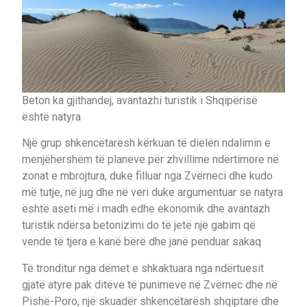
Beton ka gjithandej, avantazhi turistik i Shqipërisë
është natyra
Një grup shkencëtarësh kërkuan të dielën ndalimin e
menjëhershëm të planeve për zhvillime ndërtimore në
zonat e mbrojtura, duke filluar nga Zvërneci dhe kudo
më tutje, në jug dhe në veri duke argumentuar se natyra
është aseti më i madh edhe ekonomik dhe avantazh
turistik ndërsa betonizimi do të jetë një gabim që
vende të tjera e kanë bërë dhe janë penduar sakaq
Të tronditur nga dëmet e shkaktuara nga ndërtuesit
gjatë atyre pak ditëve të punimeve në Zvërnec dhe në
Pishë-Poro, një skuadër shkencëtarësh shqiptarë dhe