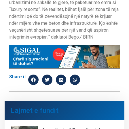
urbanizimi në shkallë të gjerë, të paketuar me emra si
“luxury resorts”. Në realitet, bëhet fjalë për zona të reja
ndërtimi që do të zëvendësojnë një natyrë të krijuar
ndër mijëra vite me beton dhe infrastrukturë. Kjo është
veçanërisht shqetësuese për një vend që aspiron
integrimin evropian,” deklaroi Bego./ BIRN
Share it :
Lajmet e fundit