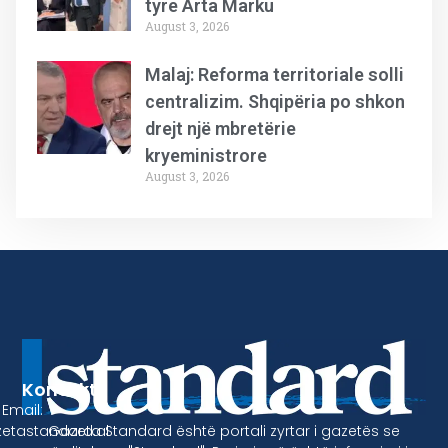
tyre Arta Marku
August 3, 2026
Malaj: Reforma territoriale solli
centralizim. Shqipëria po shkon
drejt një mbretërie
kryeministrore
August 3, 2026
Kontakt
Email:
Gazeta Standard është portali zyrtar i gazetës se
etastandard.al