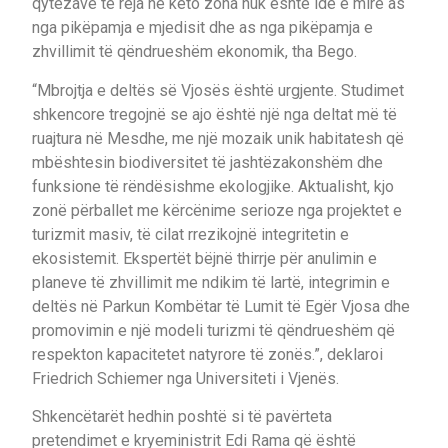
qytezave të reja në këto zona nuk është ide e mirë as
nga pikëpamja e mjedisit dhe as nga pikëpamja e
zhvillimit të qëndrueshëm ekonomik, tha Bego.
“Mbrojtja e deltës së Vjosës është urgjente. Studimet
shkencore tregojnë se ajo është një nga deltat më të
ruajtura në Mesdhe, me një mozaik unik habitatesh që
mbështesin biodiversitet të jashtëzakonshëm dhe
funksione të rëndësishme ekologjike. Aktualisht, kjo
zonë përballet me kërcënime serioze nga projektet e
turizmit masiv, të cilat rrezikojnë integritetin e
ekosistemit. Ekspertët bëjnë thirrje për anulimin e
planeve të zhvillimit me ndikim të lartë, integrimin e
deltës në Parkun Kombëtar të Lumit të Egër Vjosa dhe
promovimin e një modeli turizmi të qëndrueshëm që
respekton kapacitetet natyrore të zonës.”, deklaroi
Friedrich Schiemer nga Universiteti i Vjenës.
Shkencëtarët hedhin poshtë si të pavërteta
pretendimet e kryeministrit Edi Rama që është