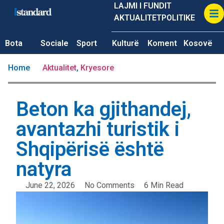
LAJMI I FUNDIT
AKTUALITET
POLITIKE
Bota
Sociale
Sport
Kulturë
Koment
Kosovë
Home
Aktualitet
,
Kryesore
Beton ka gjithandej,
avantazhi turistik i
Shqipërisë është
natyra
June 22, 2026
No Comments
6 Min Read