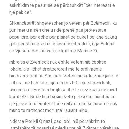
sakrifikim të pasurisë së përbashkët “për interesat e
një pakice”.
Shkencëtarët shqetësohen jo vetëm për Zvërnecin, ku
punimet u nisën dhe u ndërprenë pas protestave
popullore, por edhe për planet që duket se janë sakaq
gati për shumë zona të tjera të mbrojtura, nga Butrinit
në Vjosë e deri në veri në kufi me Malin e Zi.
mbrojtja e Zvërnecit nuk është vetëm një çështje
lokale; ajo lidhet drejtpërdrejt me të ardhmen e
biodiversitetit në Shqipëri. Vetëm në këtë zonë janë të
lidhura me habitatet ujore mbi 200 lloje shpendësh,
shumë prej tyre të mbrojtura dhe të rrezikuara në nivel
kombëtar. Nëse humbasim këto peizazhe, humbasim
një pjesë të identitetit tonë natyror dhe kulturor që nuk
mund të rikthehet më.”, tha Taulant Bino.
Ndërsa Perikli Qirjazi, pasi bëri një përshkrim të
larmishëm të pasurisë mjedisore në Zvërnec vërejti se