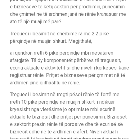
e bizneseve të këtij sektori për prodhimin, punësimin
dhe çmimet në të ardhmen janë në rënie krahasuar me
ato të një muaji më parë.
Treguesi i besimit në shërbime ra me 2.2 pikë
përqindje në muajin shkurt. Megjithatë,
ai qëndron rreth 6 pikë përqindje mbi mesataren
afatgjatë. Të dy komponentët përbërës të treguesit,
ecuria aktuale e aktivitetit si dhe niveli i kërkesës, kanë
regjistruar rënie. Pritjet e bizneseve për çmimet në të
ardhmen janë gjithashtu në rënie.
Treguesi i besimit në tregti pësoi rënie të fortë me
rreth 10 pikë përqindje në muajin shkurt, i ndikuar
kryesisht nga vlerësime jo optimiste mbi ecurinë
aktuale të biznesit dhe pritjet për punësimin. Bizneset
e sektorit presin rënie të porosive dhe të ecurisë së
biznesit edhe në të ardhmen e afërt. Niveli aktual i