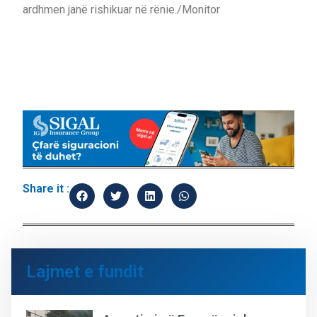
ardhmen janë rishikuar në rënie./Monitor
Share it :
Lajmet e fundit