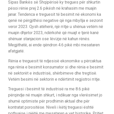
Sipas Bankës së Shqipërisë ky tregues për shkurtin
pësoi rënie prej 2.6 pikësh në krahasim me muajin
janar. Tendenca e treguesit të besimit në ekonomi ka
qenë në përgjithësi negative që nga mbyllja e sezonit
veror 2023. Qysh atëherë, një rritje u shënua vetëm në
muajin dhjetor 2023, ndërkohë që muajt e tjerë kanë
shënuar stanjacion ose lëvizje në kahun rënës.
Megjithatë, ai ende qëndron 4.6 pikë mbi mesataren
afatgjatë.
Rënia e treguesit të ndjesisë ekonomike u përcaktua
nga rënia e besimit konsumator si dhe rënia e besimit
në sektorët e industrisë, shërbimeve dhe tregtisë.
Vetëm besimi në sektorin e ndërtimit regjistroi rritje.
Treguesi i besimit të industrisë ra me 8.6 pikë
përqindje në muajin shkurt, i ndikuar nga vlerësimet jo
shumë optimiste për prodhimin aktual dhe për
kontratat porositëse. Niveli i këtij treguesi është
pothuajse i njëjtë me mesataren e vet historike. Pritjet