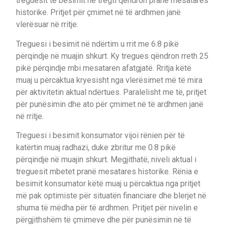
treguesit të besimit në tregti qëndron pranë mesatares
historike. Pritjet për çmimet në të ardhmen janë
vlerësuar në rritje.
Treguesi i besimit në ndërtim u rrit me 6.8 pikë
përqindje në muajin shkurt. Ky tregues qëndron rreth 25
pikë përqindje mbi mesataren afatgjatë. Rritja këtë
muaj u përcaktua kryesisht nga vlerësimet më të mira
për aktivitetin aktual ndërtues. Paralelisht me të, pritjet
për punësimin dhe ato për çmimet në të ardhmen janë
në rritje.
Treguesi i besimit konsumator vijoi rënien për të
katërtin muaj radhazi, duke zbritur me 0.8 pikë
përqindje në muajin shkurt. Megjithatë, niveli aktual i
treguesit mbetet pranë mesatares historike. Rënia e
besimit konsumator këtë muaj u përcaktua nga pritjet
më pak optimiste për situatën financiare dhe blerjet në
shuma të mëdha për të ardhmen. Pritjet për nivelin e
përgjithshëm të çmimeve dhe për punësimin në të