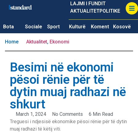
LAJMI I FUNDIT
AKTUALITET
POLITIKE
Bota
Sociale
Sport
Kulturë
Koment
Kosovë
Home
Aktualitet
,
Ekonomi
Besimi në ekonomi
pësoi rënie për të
dytin muaj radhazi në
shkurt
March 1, 2024
No Comments
6 Min Read
Treguesi i ndjesisë ekonomike pësoi rënie për të dytin
muaj radhazi të këtij viti.