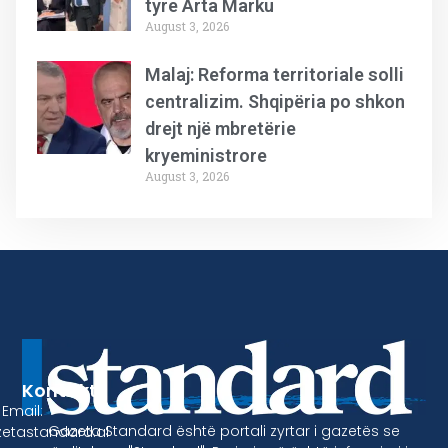
tyre Arta Marku
August 3, 2026
Malaj: Reforma territoriale solli
centralizim. Shqipëria po shkon
drejt një mbretërie
kryeministrore
August 3, 2026
Kontakt
Email:
Gazeta Standard është portali zyrtar i gazetës se
etastandard.al