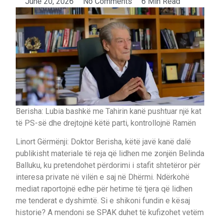
June 20, 2026
No Comments
6 Min Read
Berisha: Lubia bashkë me Tahirin kanë pushtuar një kat
të PS-së dhe drejtojnë këtë parti, kontrollojnë Ramën
Linort Gërmënji: Doktor Berisha, këtë javë kanë dalë
publikisht materiale të reja që lidhen me zonjën Belinda
Balluku, ku pretendohet përdorimi i stafit shtetëror për
interesa private në vilën e saj në Dhërmi. Ndërkohë
mediat raportojnë edhe për hetime të tjera që lidhen
me tenderat e dyshimtë. Si e shikoni fundin e kësaj
historie? A mendoni se SPAK duhet të kufizohet vetëm