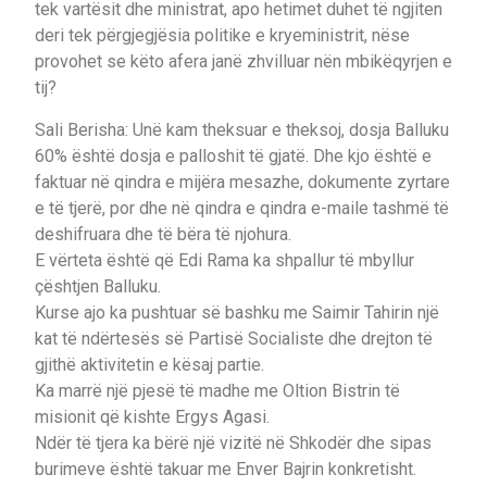
tek vartësit dhe ministrat, apo hetimet duhet të ngjiten
deri tek përgjegjësia politike e kryeministrit, nëse
provohet se këto afera janë zhvilluar nën mbikëqyrjen e
tij?
Sali Berisha: Unë kam theksuar e theksoj, dosja Balluku
60% është dosja e palloshit të gjatë. Dhe kjo është e
faktuar në qindra e mijëra mesazhe, dokumente zyrtare
e të tjerë, por dhe në qindra e qindra e-maile tashmë të
deshifruara dhe të bëra të njohura.
E vërteta është që Edi Rama ka shpallur të mbyllur
çështjen Balluku.
Kurse ajo ka pushtuar së bashku me Saimir Tahirin një
kat të ndërtesës së Partisë Socialiste dhe drejton të
gjithë aktivitetin e kësaj partie.
Ka marrë një pjesë të madhe me Oltion Bistrin të
misionit që kishte Ergys Agasi.
Ndër të tjera ka bërë një vizitë në Shkodër dhe sipas
burimeve është takuar me Enver Bajrin konkretisht.