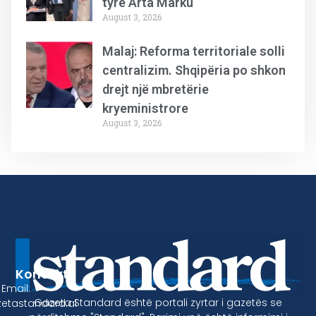
tyre Arta Marku
August 3, 2026
Malaj: Reforma territoriale solli
centralizim. Shqipëria po shkon
drejt një mbretërie
kryeministrore
August 3, 2026
Kontakt
Email:
Gazeta Standard është portali zyrtar i gazetës se
etastandard.al