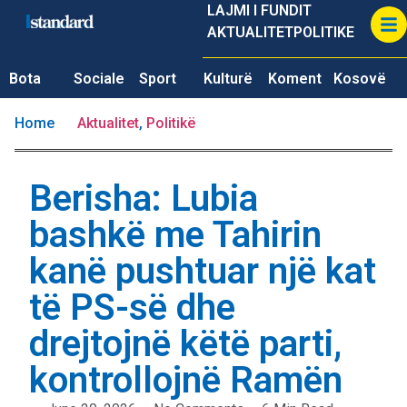
LAJMI I FUNDIT
AKTUALITET
POLITIKE
Bota
Sociale
Sport
Kulturë
Koment
Kosovë
Home
Aktualitet
,
Politikë
Berisha: Lubia
bashkë me Tahirin
kanë pushtuar një kat
të PS-së dhe
drejtojnë këtë parti,
kontrollojnë Ramën