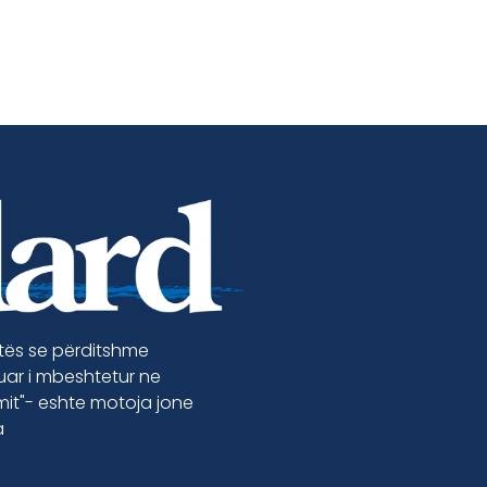
etës se përditshme
luar i mbeshtetur ne
jmit"- eshte motoja jone
a