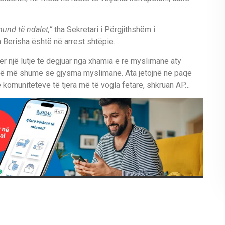
und të ndalet,”
tha Sekretari i Përgjithshëm i
 Berisha është në arrest shtëpie.
ër një lutje të dëgjuar nga xhamia e re myslimane aty
htë më shumë se gjysma myslimane. Ata jetojnë në paqe
 komuniteteve të tjera më të vogla fetare, shkruan AP…