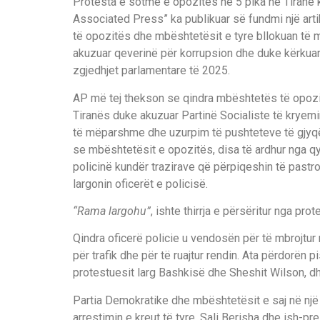
Protesta e sotme e opozitës në 5 pika në Tiranë 
Associated Press” ka publikuar së fundmi një arti
të opozitës dhe mbështetësit e tyre bllokuan të m
akuzuar qeverinë për korrupsion dhe duke kërkuar
zgjedhjet parlamentare të 2025.
AP më tej thekson se qindra mbështetës të opozit
Tiranës duke akuzuar Partinë Socialiste të kryemi
të mëparshme dhe uzurpim të pushteteve të gjyqëso
se mbështetësit e opozitës, disa të ardhur nga qy
policinë kundër trazirave që përpiqeshin të pastro
largonin oficerët e policisë.
“Rama largohu”
, ishte thirrja e përsëritur nga pro
Qindra oficerë policie u vendosën për të mbrojtur 
për trafik dhe për të ruajtur rendin. Ata përdorën 
protestuesit larg Bashkisë dhe Sheshit Wilson, dhe
Partia Demokratike dhe mbështetësit e saj në një 
arrestimin e kreut të tyre, Sali Berisha dhe ish-pre