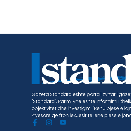
Gazeta Standard është portali zyrtar i gaz
"Standard". Parimi ynë është informimi i thel
objektivitet dhe investigim. "Behu pjese e la
kryesore qe fton lexuesit te jene pjese e jon