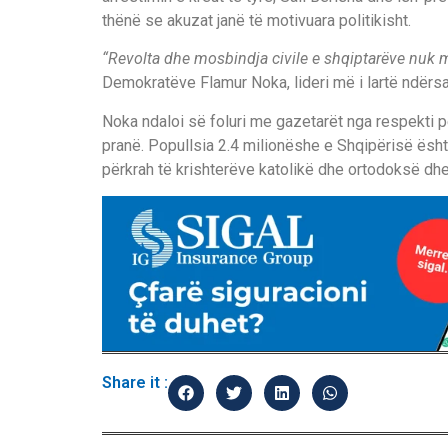
thënë se akuzat janë të motivuara politikisht.
“Revolta dhe mosbindja civile e shqiptarëve nuk m
Demokratëve Flamur Noka, lideri më i lartë ndërsa
Noka ndaloi së foluri me gazetarët nga respekti p
pranë. Popullsia 2.4 milionëshe e Shqipërisë ës
përkrah të krishterëve katolikë dhe ortodoksë dhe
Share it :