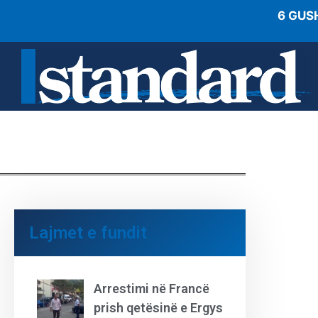
6 GUS
Lajmet e fundit
Arrestimi në Francë
prish qetësinë e Ergys