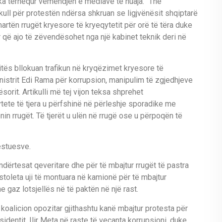
ka tërhequr vëmendjen e mediave të huaja. “The
kull për protestën ndërsa shkruan se ligjvënësit shqiptarë
artën rrugët kryesore të kryeqytetit për orë të tëra duke
 që ajo të zëvendësohet nga një kabinet teknik deri në
ës bllokuan trafikun në kryqëzimet kryesore të
nistrit Edi Rama për korrupsion, manipulim të zgjedhjeve
rit. Artikulli më tej vijon teksa shprehet
tete të tjera u përfshinë në përleshje sporadike me
nin rrugët. Të tjerët u ulën në rrugë ose u përpoqën të
testuesve.
ndërtesat qeveritare dhe për të mbajtur rrugët të pastra
pistoleta uji të montuara në kamionë për të mbajtur
 gaz lotsjellës në të paktën në një rast.
koalicion opozitar gjithashtu kanë mbajtur protesta për
sidentit, Ilir Meta në raste të veçanta korrupsioni, duke