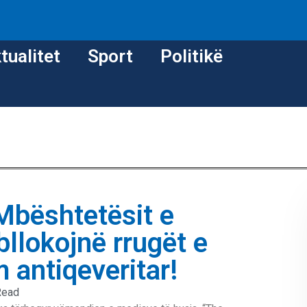
tualitet
Sport
Politikë
Mbështetësit e
bllokojnë rrugët e
 antiqeveritar!
Read