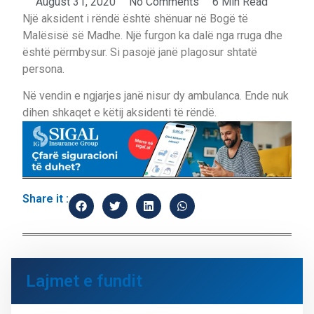
August 31, 2020
No Comments
6 Min Read
Një aksident i rëndë është shënuar në Bogë të
Malësisë së Madhe. Një furgon ka dalë nga rruga dhe
është përmbysur.
Si pasojë janë plagosur shtatë
persona.
Në vendin e ngjarjes janë nisur dy ambulanca. Ende nuk
dihen shkaqet e këtij aksidenti të rëndë.
Share it :
Lajmet e fundit