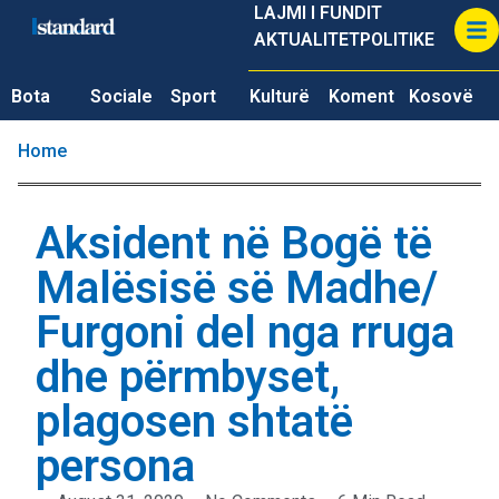
LAJMI I FUNDIT
AKTUALITET
POLITIKE
Bota
Sociale
Sport
Kulturë
Koment
Kosovë
Home
Aksident në Bogë të
Malësisë së Madhe/
Furgoni del nga rruga
dhe përmbyset,
plagosen shtatë
persona